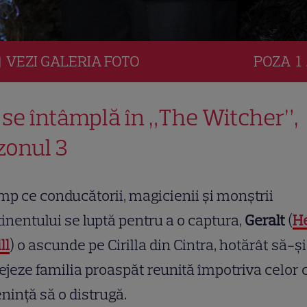
VEZI
GALERIA
FOTO
POZA
1 
 se întâmplă în „The Witcher”,
zonul 3
imp ce conducătorii, magicienii și monștrii
inentului se luptă pentru a o captura,
Geralt
(
H
ll
) o ascunde pe Cirilla din Cintra, hotărât să-și
ejeze familia proaspăt reunită împotriva celor 
ință să o distrugă.