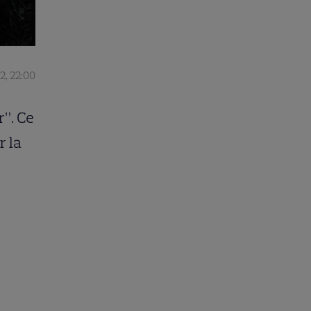
2, 22:00
r”. Ce
r la