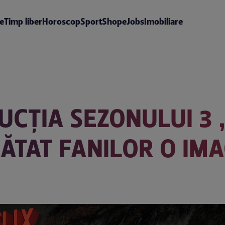
te
Timp liber
Horoscop
Sport
Shop
eJobs
Imobiliare
UCȚIA SEZONULUI 3 
ĂTAT FANILOR O IMA