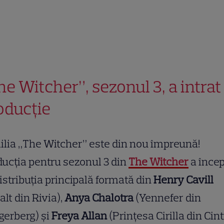
he Witcher”, sezonul 3, a intrat
oducție
lia „The Witcher” este din nou împreună!
ucția pentru sezonul 3 din
The Witcher
a înce
istribuția principală formată din
Henry Cavill
alt din Rivia),
Anya Chalotra
(Yennefer din
gerberg) și
Freya Allan
(Prințesa Cirilla din Cint