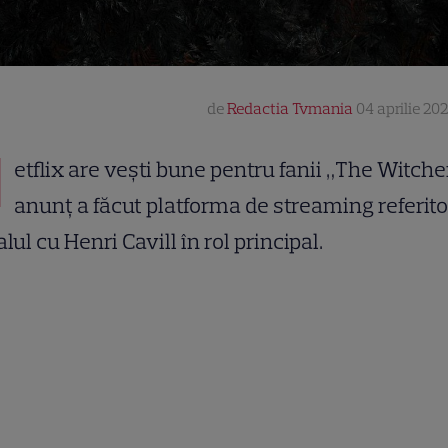
de
Redactia Tvmania
04 aprilie 202
N
etflix are vești bune pentru fanii „The Witche
anunț a făcut platforma de streaming referito
alul cu Henri Cavill în rol principal.