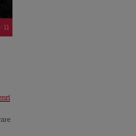
/ 11
enri
care