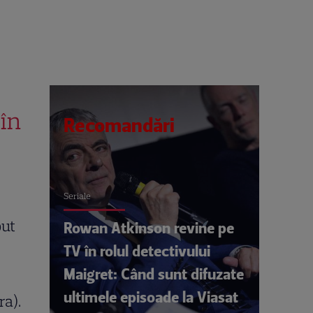
 în
Recomandări
Seriale
put
Rowan Atkinson revine pe
TV în rolul detectivului
Maigret: Când sunt difuzate
ultimele episoade la Viasat
ra).