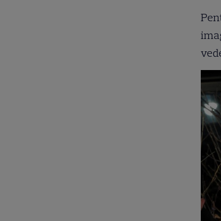
Pent
ima
vede