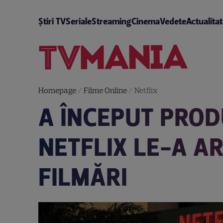
Știri TV
Seriale
Streaming
Cinema
Vedete
Actualita
Homepage
/
Filme Online
/
Netflix
A ÎNCEPUT PROD
NETFLIX LE-A AR
FILMĂRI