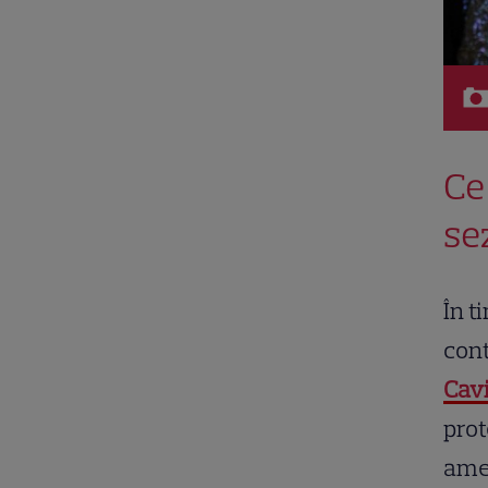
Ce
se
În t
cont
Cavi
prot
amen