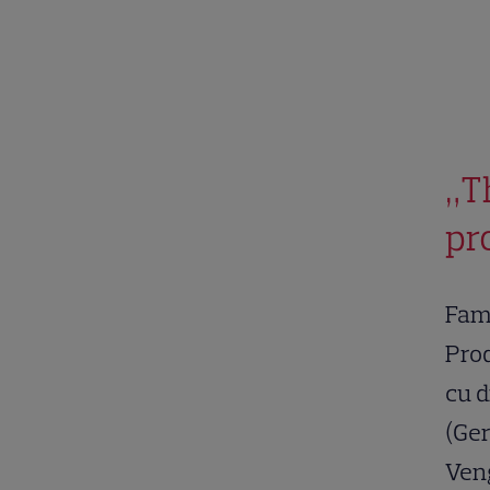
„T
pr
Fami
Prod
cu d
(Ger
Ven