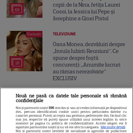
copii: de la Nina, fetița Laurei
68
Cosoi, la Jessica lui Pepe și
Josephine a Ginei Pistol
TELEVIZIUNE
Exclusiv
Oana Monea, dezvăluiri despre
„Insula Iubirii: Reuniuni”. Ce
spune despre foștii
16
concurenți: „Anumite lucruri
au rămas nerezolvate”
EXCLUSIV
Nouă ne pasă ca datele tale personale să rămână
confidențiale
Tabloidele scriu despre o nouă
Noi și partenerii noștri
596
stocăm și/sau accesăm informații pe dispozitivul
dvs., precum identificatorii cookie unici pentru prelucrarea datelor cu
idilă: „Irina Shayk se iubește cu
caracter personal. Puteți accepta sau gestiona preferințele dvs. făcând clic
mai jos, respectiv vă puteți opune utilizării unui interes legitim în orice
starul mai mic cu 11 ani”
moment pe pagina cu politica de confidențialitate. Aceste alegeri vor fi
raportate partenerilor noștri și nu vă vor afecta navigarea.
Mai multe detalii
Noi si partenerii nostri (retelele de socializare si agentiile de publicitate