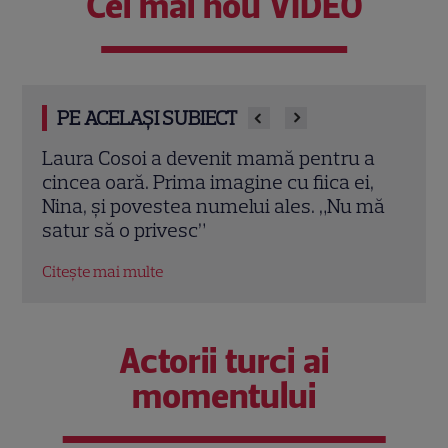
Cel mai nou VIDEO
PE ACELAȘI SUBIECT
Laura Cosoi a devenit mamă pentru a
Iuli
 care
cincea oară. Prima imagine cu fiica ei,
din 
i
Nina, și povestea numelui ales. „Nu mă
spun
satur să o privesc”
mobil
Citește mai multe
Citeș
Actorii turci ai
momentului