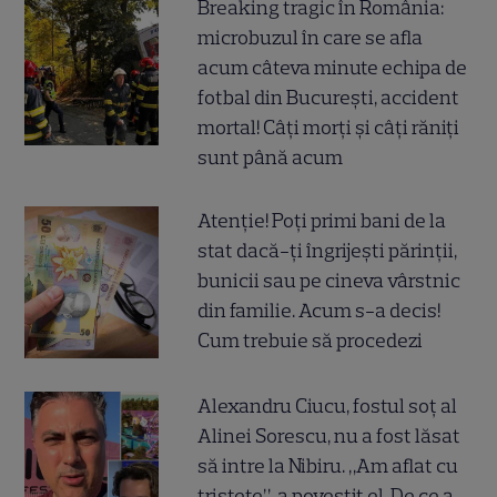
Breaking tragic în România:
microbuzul în care se afla
acum câteva minute echipa de
fotbal din București, accident
mortal! Câți morți și câți răniți
sunt până acum
Atenție! Poți primi bani de la
stat dacă-ți îngrijești părinții,
bunicii sau pe cineva vârstnic
din familie. Acum s-a decis!
Cum trebuie să procedezi
Alexandru Ciucu, fostul soț al
Alinei Sorescu, nu a fost lăsat
să intre la Nibiru. „Am aflat cu
tristețe”, a povestit el. De ce a