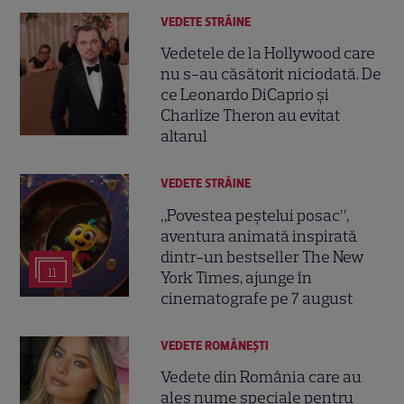
VEDETE STRĂINE
Vedetele de la Hollywood care
nu s-au căsătorit niciodată. De
ce Leonardo DiCaprio și
Charlize Theron au evitat
altarul
VEDETE STRĂINE
„Povestea peștelui posac”,
aventura animată inspirată
dintr-un bestseller The New
11
York Times, ajunge în
cinematografe pe 7 august
VEDETE ROMÂNEŞTI
Vedete din România care au
ales nume speciale pentru