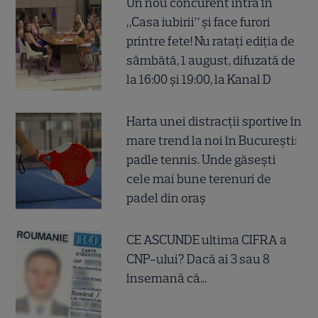
Un nou concurent intră în
„Casa iubirii” și face furori
printre fete! Nu ratați ediția de
sâmbătă, 1 august, difuzată de
la 16:00 și 19:00, la Kanal D
Harta unei distracții sportive în
mare trend la noi în București:
padle tennis. Unde găsești
cele mai bune terenuri de
padel din oraș
CE ASCUNDE ultima CIFRA a
CNP-ului? Dacă ai 3 sau 8
însemană că...