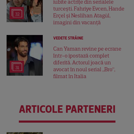
iubite actrițe din serialele
turcești. Fahriye Evcen, Hande
32
Erçel și Neslihan Atagül,
imagini din vacanță
VEDETE STRĂINE
Can Yaman revine pe ecrane
într-o ipostază complet
diferită. Actorul joacă un
31
avocat în noul serial „Bro”,
filmat în Italia
ARTICOLE PARTENERI