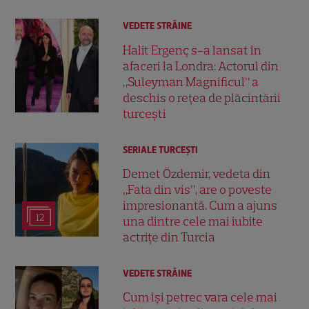
VEDETE STRĂINE
Halit Ergenç s-a lansat în
afaceri la Londra: Actorul din
„Suleyman Magnificul” a
deschis o rețea de plăcintării
turcești
SERIALE TURCEŞTI
Demet Özdemir, vedeta din
„Fata din vis”, are o poveste
impresionantă. Cum a ajuns
12
una dintre cele mai iubite
actrițe din Turcia
VEDETE STRĂINE
Cum își petrec vara cele mai