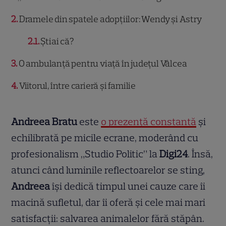
2
Dramele din spatele adopțiilor: Wendy și Astry
2.1
Știai că?
3
O ambulanță pentru viață în județul Vâlcea
4
Viitorul, între carieră și familie
Andreea Bratu
este
o prezență constantă
și
echilibrată pe micile ecrane, moderând cu
profesionalism „Studio Politic” la
Digi24
. Însă,
atunci când luminile reflectoarelor se sting,
Andreea
își dedică timpul unei cauze care îi
macină sufletul, dar îi oferă și cele mai mari
satisfacții: salvarea animalelor fără stăpân.