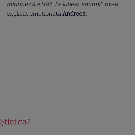
minune că a trăit. Le iubesc enorm!”,
ne-a
explicat emoționată
Andreea
.
Știai că?