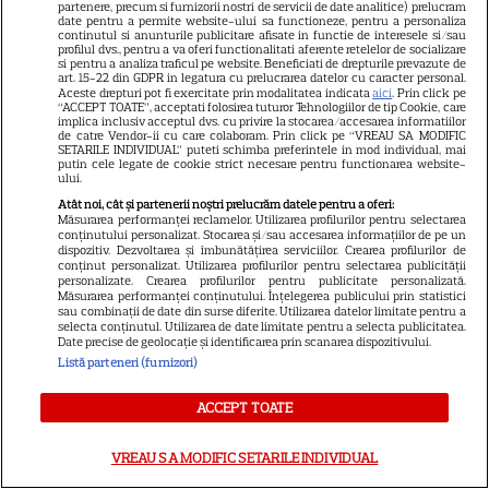
partenere, precum si furnizorii nostri de servicii de date analitice) prelucram
date pentru a permite website-ului sa functioneze, pentru a personaliza
continutul si anunturile publicitare afisate in functie de interesele si/sau
profilul dvs., pentru a va oferi functionalitati aferente retelelor de socializare
si pentru a analiza traficul pe website. Beneficiati de drepturile prevazute de
art. 15-22 din GDPR in legatura cu prelucrarea datelor cu caracter personal.
Distincție specială pentru
Aceste drepturi pot fi exercitate prin modalitatea indicata
aici
. Prin click pe
“ACCEPT TOATE”, acceptati folosirea tuturor Tehnologiilor de tip Cookie, care
Nadia Comăneci la Montreal:
implica inclusiv acceptul dvs. cu privire la stocarea/accesarea informatiilor
de catre Vendor-ii cu care colaboram. Prin click pe “VREAU SA MODIFIC
„Aceasta este a zecea mea
SETARILE INDIVIDUAL” puteti schimba preferintele in mod individual, mai
putin cele legate de cookie strict necesare pentru functionarea website-
medalie olimpică”
ului.
Atât noi, cât și partenerii noștri prelucrăm datele pentru a oferi:
Măsurarea performanței reclamelor. Utilizarea profilurilor pentru selectarea
conținutului personalizat. Stocarea și/sau accesarea informațiilor de pe un
dispozitiv. Dezvoltarea și îmbunătățirea serviciilor. Crearea profilurilor de
conținut personalizat. Utilizarea profilurilor pentru selectarea publicității
personalizate. Crearea profilurilor pentru publicitate personalizată.
Măsurarea performanței conținutului. Înțelegerea publicului prin statistici
sau combinații de date din surse diferite. Utilizarea datelor limitate pentru a
selecta conținutul. Utilizarea de date limitate pentru a selecta publicitatea.
Alexandru Ciucu, fostul soț al
Date precise de geolocație și identificarea prin scanarea dispozitivului.
Listă parteneri (furnizori)
Alinei Sorescu, nu a fost lăsat
să intre la Nibiru. „Am aflat cu
ACCEPT TOATE
tristețe”, a povestit el. De ce a
fost întors din drum designerul
VREAU SA MODIFIC SETARILE INDIVIDUAL