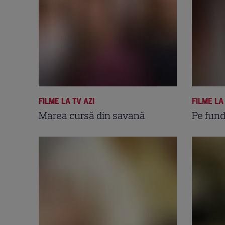
FILME LA TV AZI
FILME LA
Marea cursă din savană
Pe fund