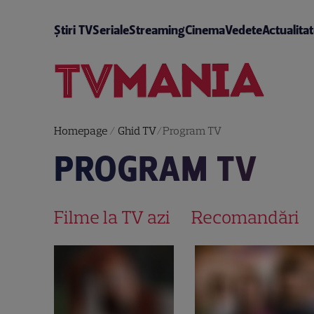
Știri TV
Seriale
Streaming
Cinema
Vedete
Actualita
Homepage
/
Ghid TV
/
Program TV
PROGRAM TV
Filme la TV azi
Recomandări