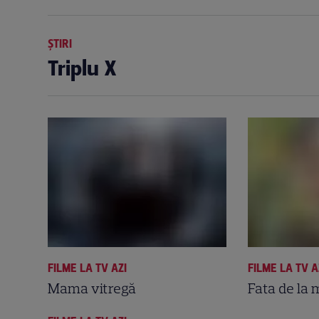
ȘTIRI
Triplu X
FILME LA TV AZI
FILME LA TV A
Mama vitregă
Fata de la