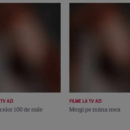
 TV AZI
FILME LA TV AZI
celor 100 de mile
Mergi pe mâna mea