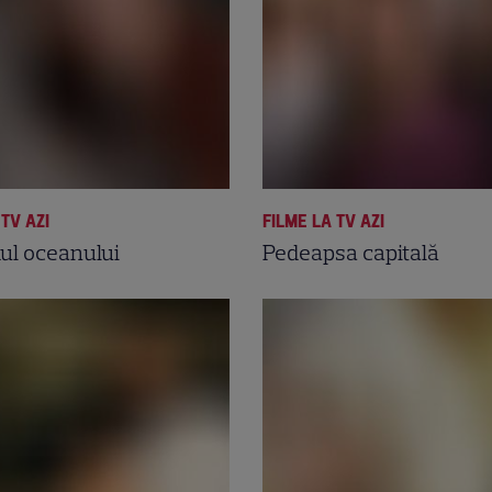
 TV AZI
FILME LA TV AZI
ul oceanului
Pedeapsa capitală