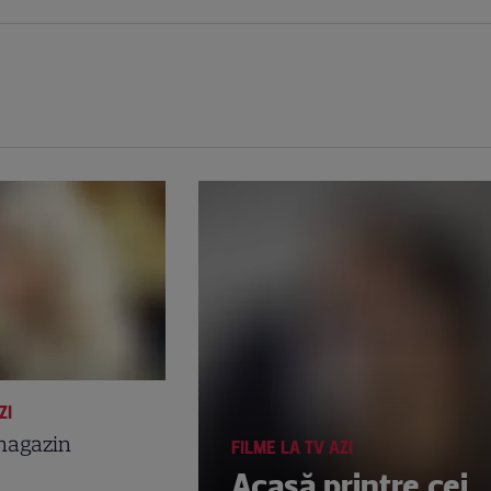
ZI
 magazin
FILME LA TV AZI
Acasă printre cei