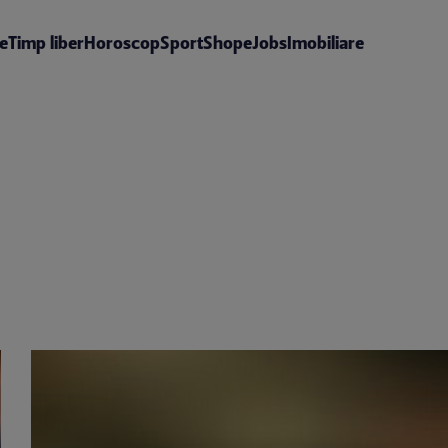
te
Timp liber
Horoscop
Sport
Shop
eJobs
Imobiliare