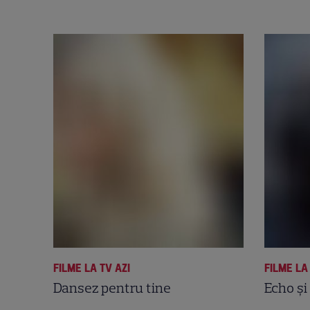
FILME LA TV AZI
FILME LA
Dansez pentru tine
Echo şi