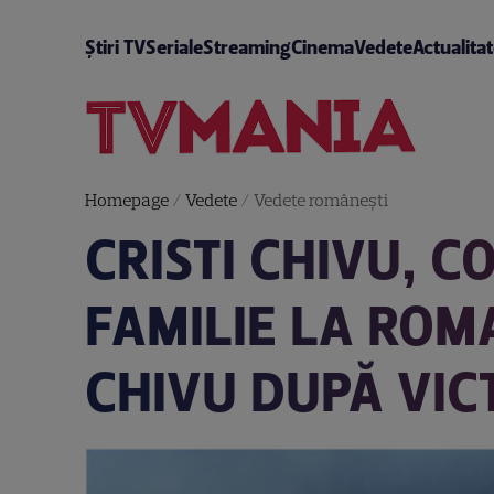
Știri TV
Seriale
Streaming
Cinema
Vedete
Actualita
Homepage
/
Vedete
/
Vedete româneşti
CRISTI CHIVU, C
FAMILIE LA ROM
CHIVU DUPĂ VICT