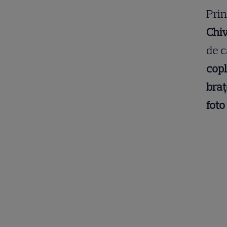
Prin
Chiv
de c
copl
braț
foto