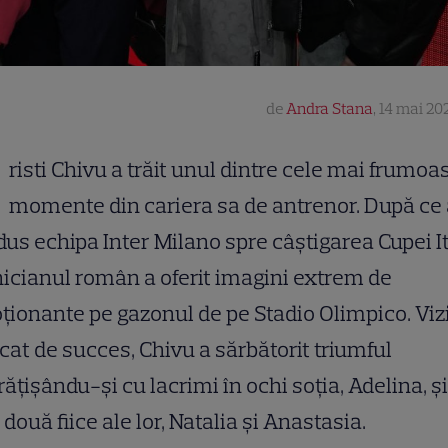
de
Andra Stana
,
14 mai 202
risti Chivu a trăit unul dintre cele mai frumoa
momente din cariera sa de antrenor. După ce
us echipa Inter Milano spre câștigarea Cupei Ita
icianul român a oferit imagini extrem de
ionante pe gazonul de pe Stadio Olimpico. Vizi
at de succes, Chivu a sărbătorit triumful
ățișându-și cu lacrimi în ochi soția, Adelina, ș
 două fiice ale lor, Natalia și Anastasia.