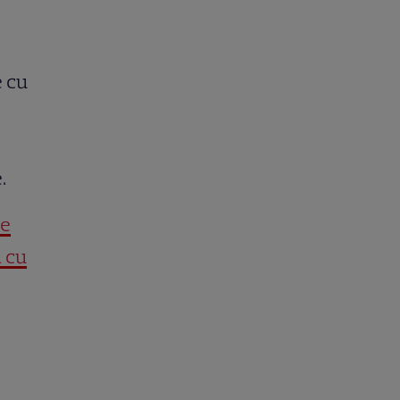
e cu
.
le
a cu