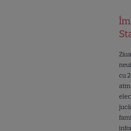
Îm
St
Ziua
neui
cu 2
atmo
elec
jucă
fami
info