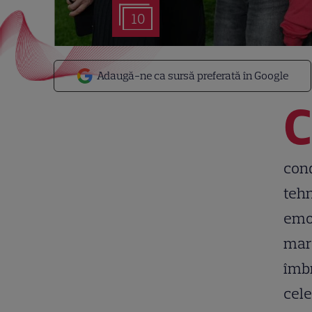
10
Adaugă-ne ca sursă preferată în Google
C
cond
tehn
emoț
marc
îmbr
cele