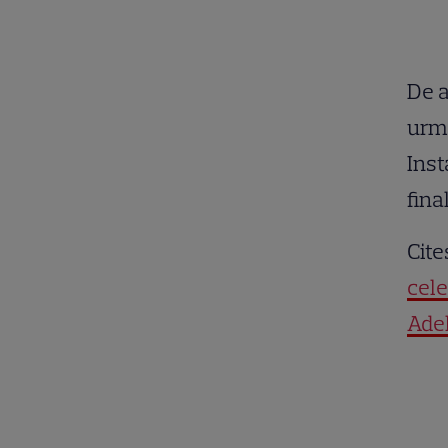
De a
urmă
Inst
fina
Cite
cele
Adel