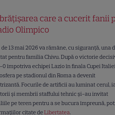
brățișarea care a cucerit fanii 
adio Olimpico
 de 13 mai 2026 va rămâne, cu siguranță, una 
tat pentru familia Chivu. După o victorie decis
-0 împotriva echipei Lazio în finala Cupei Italiei
sfera pe stadionul din Roma a devenit
trizantă. Focurile de artificii au luminat cerul, i
torii și membrii staffului tehnic și-au invitat
liile pe teren pentru a se bucura împreună, potr
rmațiilor citate de
Libertatea
.