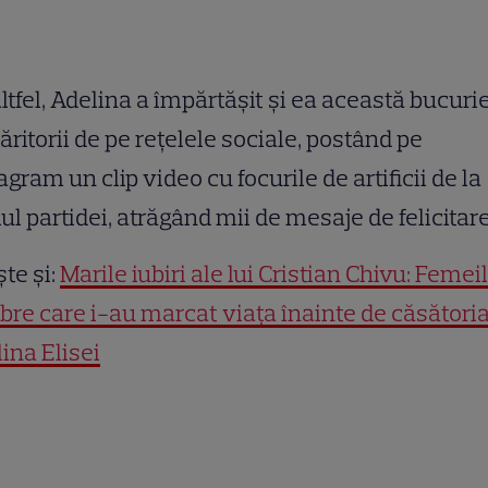
ltfel, Adelina a împărtășit și ea această bucuri
ritorii de pe rețelele sociale, postând pe
agram un clip video cu focurile de artificii de la
lul partidei, atrăgând mii de mesaje de felicitare
ște și:
Marile iubiri ale lui Cristian Chivu: Femei
bre care i-au marcat viața înainte de căsători
ina Elisei