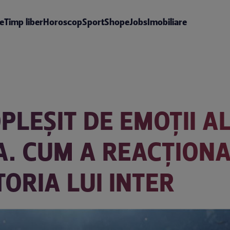
te
Timp liber
Horoscop
Sport
Shop
eJobs
Imobiliare
OPLEȘIT DE EMOȚII A
A. CUM A REACȚION
ORIA LUI INTER