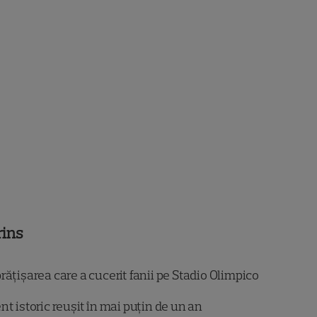
rins
ățișarea care a cucerit fanii pe Stadio Olimpico
nt istoric reușit în mai puțin de un an