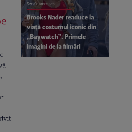
Seriale americane
Brooks Nader readuce la
pe
viață costumul iconic din
„Baywatch”. Primele
imagini de la filmări
de
ivă
,
ar
ivit