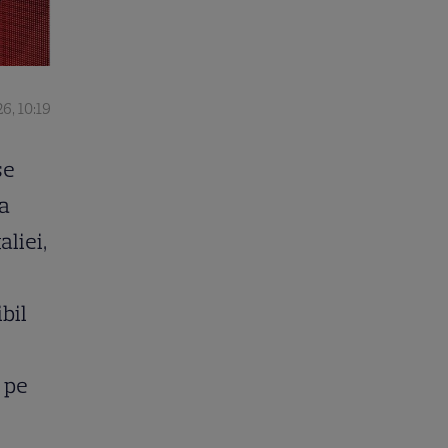
6, 10:19
se
 a
liei,
bil
i pe