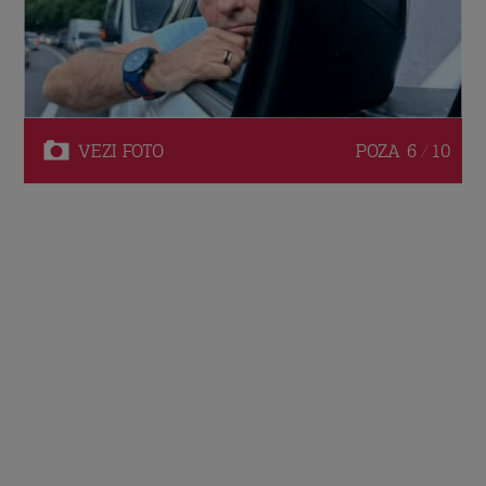
VEZI
FOTO
POZA
6 / 10