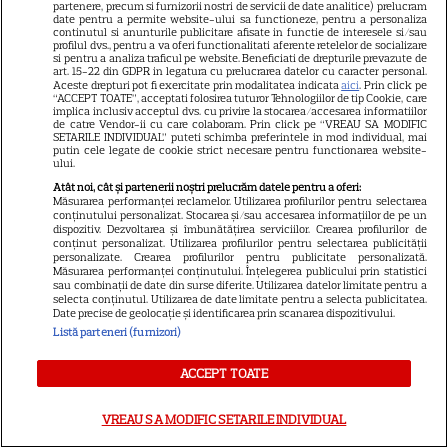
partenere, precum si furnizorii nostri de servicii de date analitice) prelucram
date pentru a permite website-ului sa functioneze, pentru a personaliza
dragoste”, difuzat marți, 28
continutul si anunturile publicitare afisate in functie de interesele si/sau
profilul dvs., pentru a va oferi functionalitati aferente retelelor de socializare
iulie 2026, la Kanal D: Haluk o
si pentru a analiza traficul pe website. Beneficiati de drepturile prevazute de
art. 15-22 din GDPR in legatura cu prelucrarea datelor cu caracter personal.
cere în căsătorie pe Sevtap
Aceste drepturi pot fi exercitate prin modalitatea indicata
aici
. Prin click pe
“ACCEPT TOATE”, acceptati folosirea tuturor Tehnologiilor de tip Cookie, care
implica inclusiv acceptul dvs. cu privire la stocarea/accesarea informatiilor
de catre Vendor-ii cu care colaboram. Prin click pe “VREAU SA MODIFIC
SETARILE INDIVIDUAL” puteti schimba preferintele in mod individual, mai
putin cele legate de cookie strict necesare pentru functionarea website-
ului.
Atât noi, cât și partenerii noștri prelucrăm datele pentru a oferi:
Măsurarea performanței reclamelor. Utilizarea profilurilor pentru selectarea
conținutului personalizat. Stocarea și/sau accesarea informațiilor de pe un
Harta unei distracții sportive în
dispozitiv. Dezvoltarea și îmbunătățirea serviciilor. Crearea profilurilor de
conținut personalizat. Utilizarea profilurilor pentru selectarea publicității
mare trend la noi în București:
personalizate. Crearea profilurilor pentru publicitate personalizată.
Măsurarea performanței conținutului. Înțelegerea publicului prin statistici
padle tennis. Unde găsești
sau combinații de date din surse diferite. Utilizarea datelor limitate pentru a
selecta conținutul. Utilizarea de date limitate pentru a selecta publicitatea.
cele mai bune terenuri de
Date precise de geolocație și identificarea prin scanarea dispozitivului.
padel din oraș
Listă parteneri (furnizori)
ACCEPT TOATE
CE ASCUNDE ultima CIFRA a
CNP-ului? Dacă ai 3 sau 8
VREAU SA MODIFIC SETARILE INDIVIDUAL