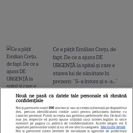
Ce a pățit Emilian Crețu, de
fapt. De ce a ajuns DE
URGENȚĂ la spital și care e
starea lui de sănătate în
prezent: "S-a întors și s-a..."
Nouă ne pasă ca datele tale personale să rămână
confidențiale
Noi și partenerii noștri
596
stocăm și/sau accesăm informații pe dispozitivul
dvs., precum identificatorii cookie unici pentru prelucrarea datelor cu
caracter personal. Puteți accepta sau gestiona preferințele dvs. făcând clic
mai jos, respectiv vă puteți opune utilizării unui interes legitim în orice
moment pe pagina cu politica de confidențialitate. Aceste alegeri vor fi
raportate partenerilor noștri și nu vă vor afecta navigarea.
Mai multe detalii
Noi si partenerii nostri (retelele de socializare si agentiile de publicitate
Rezumat episodul 102 „O