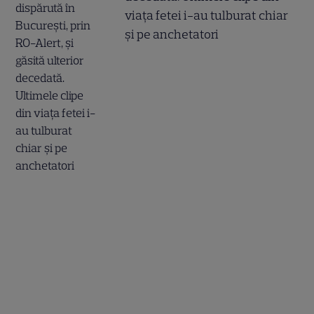
viața fetei i-au tulburat chiar
și pe anchetatori