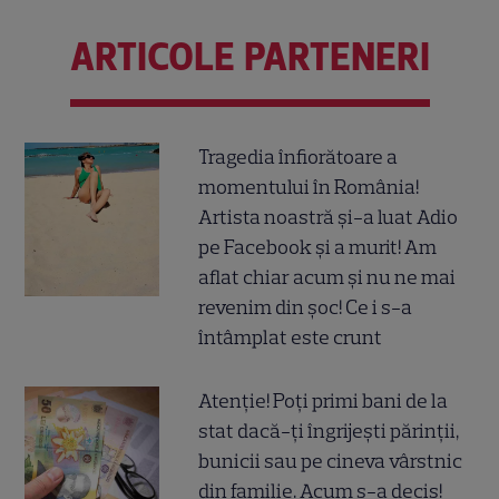
ARTICOLE PARTENERI
Tragedia înfiorătoare a
momentului în România!
Artista noastră și-a luat Adio
pe Facebook și a murit! Am
aflat chiar acum și nu ne mai
revenim din șoc! Ce i s-a
întâmplat este crunt
Atenție! Poți primi bani de la
stat dacă-ți îngrijești părinții,
bunicii sau pe cineva vârstnic
din familie. Acum s-a decis!