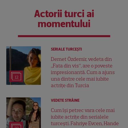
Actorii turci ai
momentului
SERIALE TURCEŞTI
Demet Özdemir, vedeta din
„Fata din vis”, are o poveste
impresionantă. Cum a ajuns
12
una dintre cele mai iubite
actrițe din Turcia
VEDETE STRĂINE
Cum își petrec vara cele mai
iubite actrițe din serialele
turcești. Fahriye Evcen, Hande