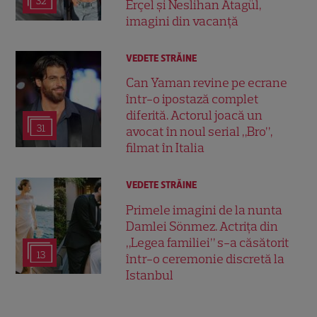
32
Erçel și Neslihan Atagül,
imagini din vacanță
VEDETE STRĂINE
Can Yaman revine pe ecrane
într-o ipostază complet
diferită. Actorul joacă un
31
avocat în noul serial „Bro”,
filmat în Italia
VEDETE STRĂINE
Primele imagini de la nunta
Damlei Sönmez. Actrița din
„Legea familiei” s-a căsătorit
13
într-o ceremonie discretă la
Istanbul