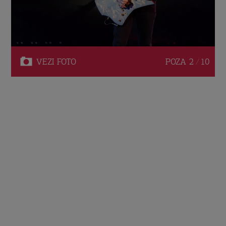
VEZI
FOTO
POZA
2 / 10