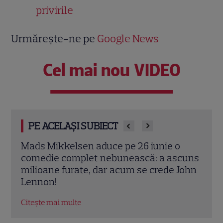
privirile
Urmărește-ne pe
Google News
Cel mai nou VIDEO
PE ACELAȘI SUBIECT
Emma Heming Willis dărâmă cel mai
Mari
cuns
mare mit despre boala lui Bruce Willis.
adre
John
Care este, de fapt, starea lui
pe H
găsi
Citește mai multe
Citeș