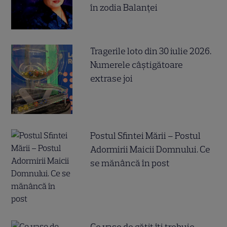
în zodia Balanței
Tragerile loto din 30 iulie 2026.
Numerele câştigătoare
extrase joi
Postul Sfintei Mării – Postul
Adormirii Maicii Domnului. Ce
se mănâncă în post
Ce vase de gătit îți trebuie