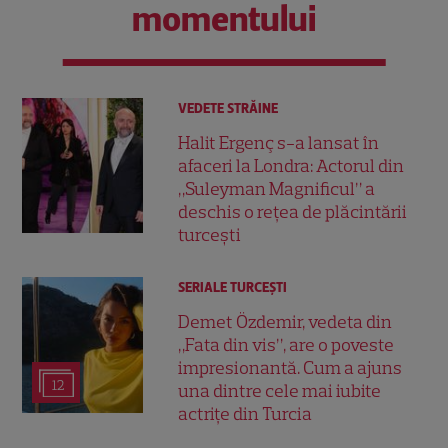
momentului
VEDETE STRĂINE
Halit Ergenç s-a lansat în
afaceri la Londra: Actorul din
„Suleyman Magnificul” a
deschis o rețea de plăcintării
turcești
SERIALE TURCEŞTI
Demet Özdemir, vedeta din
„Fata din vis”, are o poveste
impresionantă. Cum a ajuns
12
una dintre cele mai iubite
actrițe din Turcia