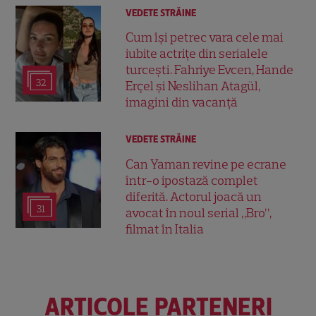
VEDETE STRĂINE
Cum își petrec vara cele mai
iubite actrițe din serialele
turcești. Fahriye Evcen, Hande
32
Erçel și Neslihan Atagül,
imagini din vacanță
VEDETE STRĂINE
Can Yaman revine pe ecrane
într-o ipostază complet
diferită. Actorul joacă un
31
avocat în noul serial „Bro”,
filmat în Italia
ARTICOLE PARTENERI