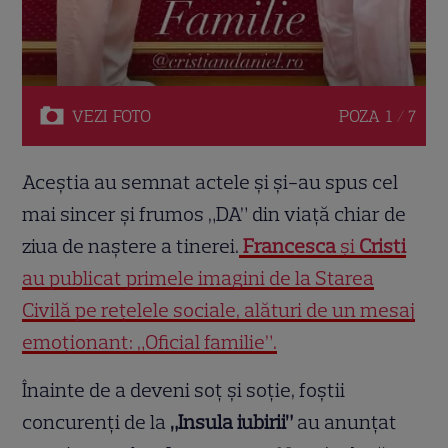
VEZI
FOTO
POZA
1 / 7
Aceștia au semnat actele și și-au spus cel
mai sincer și frumos „DA” din viață chiar de
ziua de naștere a tinerei.
Francesca
și
Cristi
au publicat primele imagini de la Starea
Civilă pe rețelele sociale, alături de un mesaj
emoționant: „Oficial familie”.
Înainte de a deveni soț și soție, foștii
concurenți de la
„Insula iubirii”
au anunțat