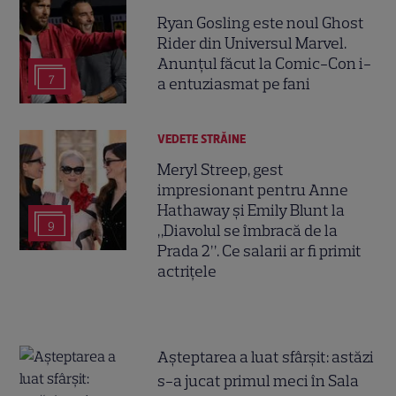
Ryan Gosling este noul Ghost
Rider din Universul Marvel.
Anunțul făcut la Comic-Con i-
7
a entuziasmat pe fani
VEDETE STRĂINE
Meryl Streep, gest
impresionant pentru Anne
Hathaway și Emily Blunt la
9
„Diavolul se îmbracă de la
Prada 2”. Ce salarii ar fi primit
actrițele
Așteptarea a luat sfârșit: astăzi
s-a jucat primul meci în Sala