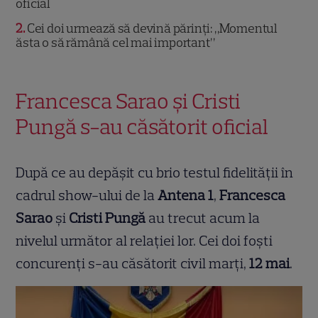
oficial
2
Cei doi urmează să devină părinți: „Momentul
ăsta o să rămână cel mai important”
Francesca Sarao și Cristi
Pungă s-au căsătorit oficial
După ce au depășit cu brio testul fidelității în
cadrul show-ului de la
Antena 1
,
Francesca
Sarao
și
Cristi Pungă
au trecut acum la
nivelul următor al relației lor. Cei doi foști
concurenți s-au căsătorit civil marți,
12 mai
.