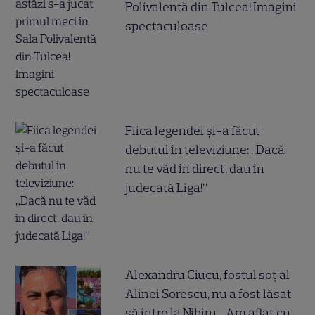
Polivalentă din Tulcea! Imagini
spectaculoase
Fiica legendei și-a făcut
debutul în televiziune: „Dacă
nu te văd în direct, dau în
judecată Liga!”
Alexandru Ciucu, fostul soț al
Alinei Sorescu, nu a fost lăsat
să intre la Nibiru. „Am aflat cu