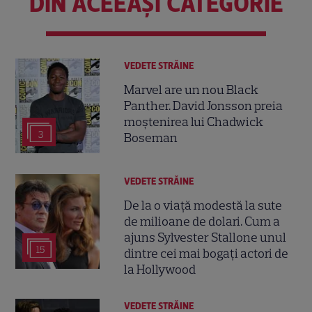
DIN ACEEAȘI CATEGORIE
VEDETE STRĂINE
Marvel are un nou Black
Panther. David Jonsson preia
moștenirea lui Chadwick
3
Boseman
VEDETE STRĂINE
De la o viață modestă la sute
de milioane de dolari. Cum a
ajuns Sylvester Stallone unul
15
dintre cei mai bogați actori de
la Hollywood
VEDETE STRĂINE