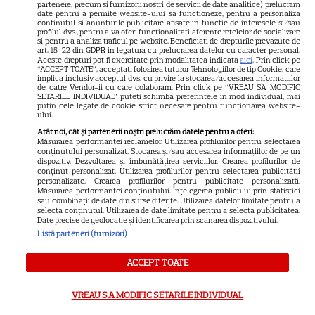
partenere, precum si furnizorii nostri de servicii de date analitice) prelucram
SKYSHOWTIME
date pentru a permite website-ului sa functioneze, pentru a personaliza
continutul si anunturile publicitare afisate in functie de interesele si/sau
profilul dvs., pentru a va oferi functionalitati aferente retelelor de socializare
Scarlett Johansson și Kristin
si pentru a analiza traficul pe website. Beneficiati de drepturile prevazute de
art. 15-22 din GDPR in legatura cu prelucrarea datelor cu caracter personal.
Scott Thomas, din nou mamă
Aceste drepturi pot fi exercitate prin modalitatea indicata
aici
. Prin click pe
și fiică pe ecran în „My
“ACCEPT TOATE”, acceptati folosirea tuturor Tehnologiilor de tip Cookie, care
implica inclusiv acceptul dvs. cu privire la stocarea/accesarea informatiilor
13
Mother's Wedding”. Când
de catre Vendor-ii cu care colaboram. Prin click pe “VREAU SA MODIFIC
SETARILE INDIVIDUAL” puteti schimba preferintele in mod individual, mai
apare filmul pe SkyShowtime
putin cele legate de cookie strict necesare pentru functionarea website-
ului.
Atât noi, cât și partenerii noștri prelucrăm datele pentru a oferi:
PRIME VIDEO
Măsurarea performanței reclamelor. Utilizarea profilurilor pentru selectarea
conținutului personalizat. Stocarea și/sau accesarea informațiilor de pe un
Jamie Campbell Bower, starul
dispozitiv. Dezvoltarea și îmbunătățirea serviciilor. Crearea profilurilor de
conținut personalizat. Utilizarea profilurilor pentru selectarea publicității
din „Stranger Things”, intră în
personalizate. Crearea profilurilor pentru publicitate personalizată.
Măsurarea performanței conținutului. Înțelegerea publicului prin statistici
universul „Stăpânul Inelelor”.
sau combinații de date din surse diferite. Utilizarea datelor limitate pentru a
9
Ce rol legendar va interpreta în
selecta conținutul. Utilizarea de date limitate pentru a selecta publicitatea.
Date precise de geolocație și identificarea prin scanarea dispozitivului.
sezonul 3
Listă parteneri (furnizori)
ACCEPT TOATE
NETFLIX
„Palatul de Est”, noul fenomen
VREAU SA MODIFIC SETARILE INDIVIDUAL
coreean de pe Netflix: Regele