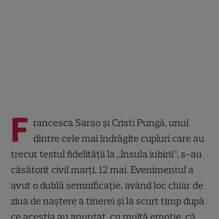
F
rancesca Sarao și Cristi Pungă, unul
dintre cele mai îndrăgite cupluri care au
trecut testul fidelității la „Insula iubirii”, s-au
căsătorit civil marți, 12 mai. Evenimentul a
avut o dublă semnificație, având loc chiar de
ziua de naștere a tinerei și la scurt timp după
ce aceștia au anunțat, cu multă emoție, că