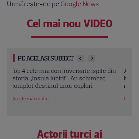
Urmărește-ne pe
Google News
Cel mai nou VIDEO
PE ACELAȘI SUBIECT
din
Andrușca, schimbare de look la „Insula
Ella 
Iubirii – Reuniuni”. Ce a dezvăluit despre
„Insu
relația cu Andrei după emisiune
logo
lui
Citește mai multe
Citeș
Actorii turci ai