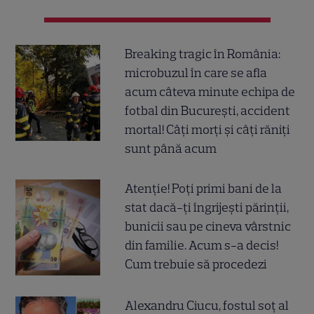
Breaking tragic în România:
microbuzul în care se afla
acum câteva minute echipa de
fotbal din București, accident
mortal! Câți morți și câți răniți
sunt până acum
Atenție! Poți primi bani de la
stat dacă-ți îngrijești părinții,
bunicii sau pe cineva vârstnic
din familie. Acum s-a decis!
Cum trebuie să procedezi
Alexandru Ciucu, fostul soț al