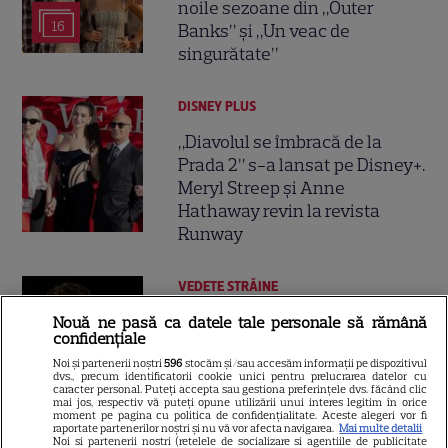
noile sezoane din „Outer
16
Banks” și „Un veac de
singurătate”
DISNEY PLUS
„Diavolul se îmbracă de la
Prada 2” s-a lansat pe Disney+.
Meryl Streep și Anne
Hathaway revin la revista
Runway
VEDETE STRĂINE
Tom Holland, decizie radicală
Nouă ne pasă ca datele tale personale să rămână
confidențiale
pentru noul său film! Ce
Noi și partenerii noștri
596
stocăm și/sau accesăm informații pe dispozitivul
promisiune a făcut actorul
dvs., precum identificatorii cookie unici pentru prelucrarea datelor cu
13
după momentele virale în care
caracter personal. Puteți accepta sau gestiona preferințele dvs. făcând clic
mai jos, respectiv vă puteți opune utilizării unui interes legitim în orice
a făcut senzație prin dans
moment pe pagina cu politica de confidențialitate. Aceste alegeri vor fi
raportate partenerilor noștri și nu vă vor afecta navigarea.
Mai multe detalii
Noi si partenerii nostri (retelele de socializare si agentiile de publicitate