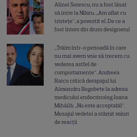
Alinei Sorescu, nu a fost lăsat
să intre la Nibiru. „Am aflat cu
tristețe”, a povestit el. De ce a
fost întors din drum designerul
„Trăim într-o perioadă în care
nu mai avem voie să trecem cu
vederea astfel de
comportamente”. Andreea
Raicu critică derapajul lui
Alexandru Rogobete la adresa
medicului endocrinolog Ioana
Mihăilă: „Nu este acceptabil”.
Mesajul vedetei a stârnit valuri
de reacții