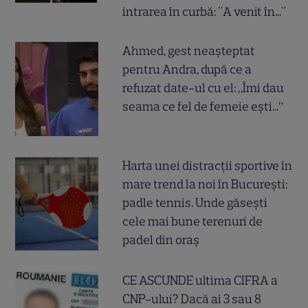
intrarea în curbă: "A venit în..."
Ahmed, gest neașteptat
pentru Andra, după ce a
refuzat date-ul cu el: „Îmi dau
seama ce fel de femeie ești...”
Harta unei distracții sportive în
mare trend la noi în București:
padle tennis. Unde găsești
cele mai bune terenuri de
padel din oraș
CE ASCUNDE ultima CIFRA a
CNP-ului? Dacă ai 3 sau 8