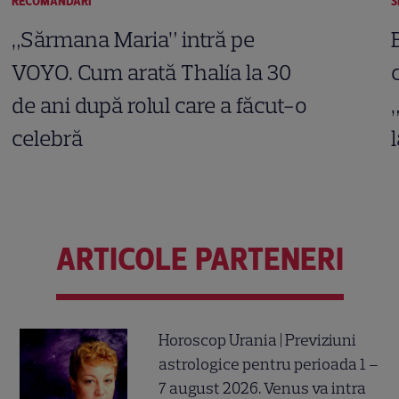
RECOMANDĂRI
S
„Sărmana Maria” intră pe
VOYO. Cum arată Thalía la 30
de ani după rolul care a făcut-o
celebră
ARTICOLE PARTENERI
Horoscop Urania | Previziuni
astrologice pentru perioada 1 –
7 august 2026. Venus va intra