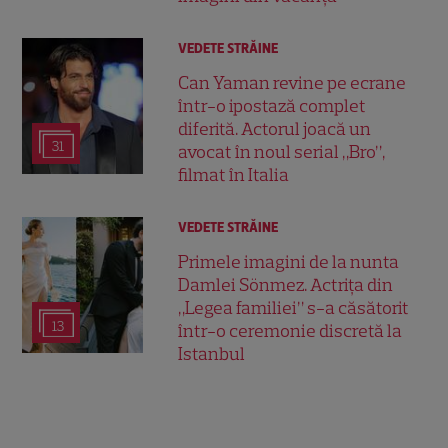
VEDETE STRĂINE
Can Yaman revine pe ecrane
într-o ipostază complet
diferită. Actorul joacă un
31
avocat în noul serial „Bro”,
filmat în Italia
VEDETE STRĂINE
Primele imagini de la nunta
Damlei Sönmez. Actrița din
„Legea familiei” s-a căsătorit
13
într-o ceremonie discretă la
Istanbul