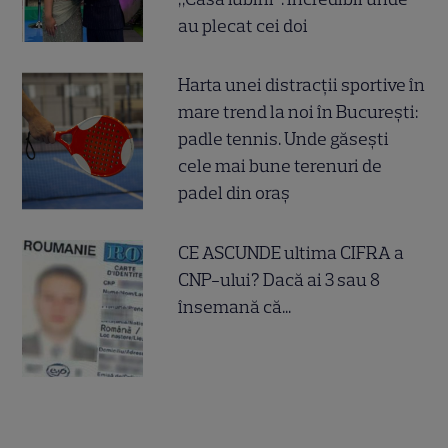
au plecat cei doi
Harta unei distracții sportive în
mare trend la noi în București:
padle tennis. Unde găsești
cele mai bune terenuri de
padel din oraș
CE ASCUNDE ultima CIFRA a
CNP-ului? Dacă ai 3 sau 8
însemană că...