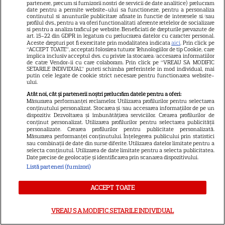
partenere, precum si furnizorii nostri de servicii de date analitice) prelucram
date pentru a permite website-ului sa functioneze, pentru a personaliza
Postul Sfintei Mării – Postul
continutul si anunturile publicitare afisate in functie de interesele si/sau
profilul dvs., pentru a va oferi functionalitati aferente retelelor de socializare
Adormirii Maicii Domnului. Ce
si pentru a analiza traficul pe website. Beneficiati de drepturile prevazute de
art. 15-22 din GDPR in legatura cu prelucrarea datelor cu caracter personal.
se mănâncă în post
Aceste drepturi pot fi exercitate prin modalitatea indicata
aici
. Prin click pe
“ACCEPT TOATE”, acceptati folosirea tuturor Tehnologiilor de tip Cookie, care
implica inclusiv acceptul dvs. cu privire la stocarea/accesarea informatiilor
de catre Vendor-ii cu care colaboram. Prin click pe “VREAU SA MODIFIC
SETARILE INDIVIDUAL” puteti schimba preferintele in mod individual, mai
putin cele legate de cookie strict necesare pentru functionarea website-
ului.
Atât noi, cât și partenerii noștri prelucrăm datele pentru a oferi:
Măsurarea performanței reclamelor. Utilizarea profilurilor pentru selectarea
Ce vase de gătit îți trebuie
conținutului personalizat. Stocarea și/sau accesarea informațiilor de pe un
dispozitiv. Dezvoltarea și îmbunătățirea serviciilor. Crearea profilurilor de
dacă te muți singur – ustensile
conținut personalizat. Utilizarea profilurilor pentru selectarea publicității
pe care trebuie să le ai în
personalizate. Crearea profilurilor pentru publicitate personalizată.
Măsurarea performanței conținutului. Înțelegerea publicului prin statistici
bucătărie
sau combinații de date din surse diferite. Utilizarea datelor limitate pentru a
selecta conținutul. Utilizarea de date limitate pentru a selecta publicitatea.
Date precise de geolocație și identificarea prin scanarea dispozitivului.
Listă parteneri (furnizori)
ACCEPT TOATE
VREAU SA MODIFIC SETARILE INDIVIDUAL