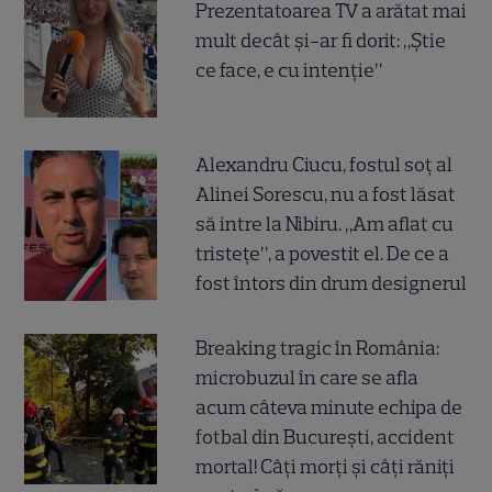
Prezentatoarea TV a arătat mai
mult decât și-ar fi dorit: „Știe
ce face, e cu intenție”
Alexandru Ciucu, fostul soț al
Alinei Sorescu, nu a fost lăsat
să intre la Nibiru. „Am aflat cu
tristețe”, a povestit el. De ce a
fost întors din drum designerul
Breaking tragic în România:
microbuzul în care se afla
acum câteva minute echipa de
fotbal din București, accident
mortal! Câți morți și câți răniți