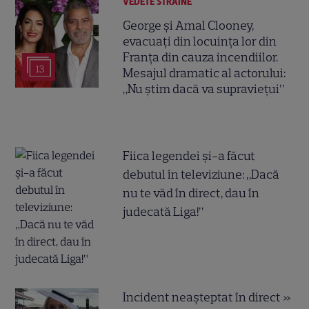
VEDETE STRĂINE
George și Amal Clooney,
evacuați din locuința lor din
Franța din cauza incendiilor.
13
Mesajul dramatic al actorului:
„Nu știm dacă va supraviețui”
Fiica legendei și-a făcut
debutul în televiziune: „Dacă
nu te văd în direct, dau în
judecată Liga!”
Incident neașteptat în direct »