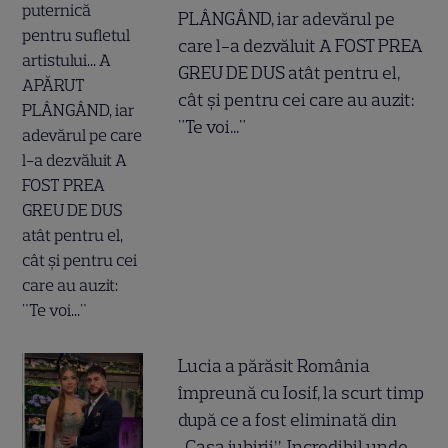
PLÂNGÂND, iar adevărul pe
care l-a dezvăluit A FOST PREA
GREU DE DUS atât pentru el,
cât și pentru cei care au auzit:
"Te voi..."
Lucia a părăsit România
împreună cu Iosif, la scurt timp
după ce a fost eliminată din
„Casa iubirii”. Incredibil unde