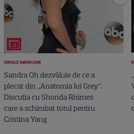
21
SERIALE AMERICANE
R
Sandra Oh dezvăluie de ce a
plecat din „Anatomia lui Grey”.
Discuția cu Shonda Rhimes
care a schimbat totul pentru
Cristina Yang