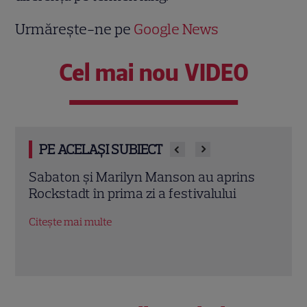
Urmărește-ne pe
Google News
Cel mai nou VIDEO
PE ACELAȘI SUBIECT
s
De ce să citești “Soți și amanți”? O
Oțelu
poveste despre iubiri imposibile și
mai 
adevăruri ascunse peste generații
meta
Citește mai multe
Citeș