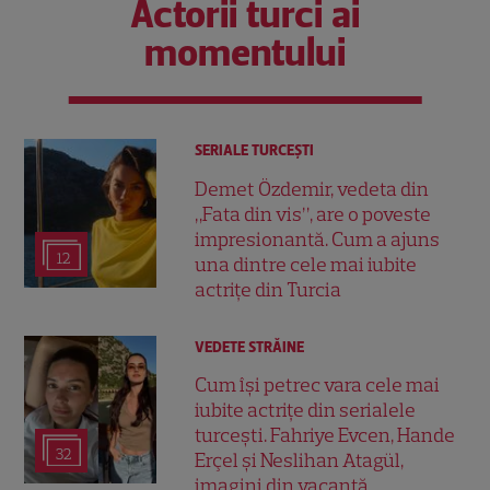
Actorii turci ai
momentului
SERIALE TURCEŞTI
Demet Özdemir, vedeta din
„Fata din vis”, are o poveste
impresionantă. Cum a ajuns
12
una dintre cele mai iubite
actrițe din Turcia
VEDETE STRĂINE
Cum își petrec vara cele mai
iubite actrițe din serialele
turcești. Fahriye Evcen, Hande
32
Erçel și Neslihan Atagül,
imagini din vacanță