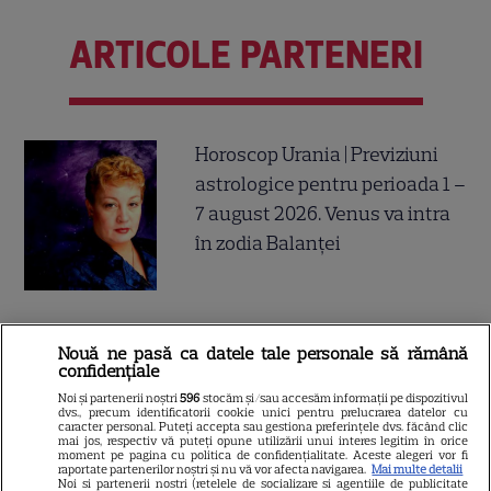
ARTICOLE PARTENERI
Horoscop Urania | Previziuni
astrologice pentru perioada 1 –
7 august 2026. Venus va intra
în zodia Balanței
Tragerile loto din 30 iulie 2026.
Nouă ne pasă ca datele tale personale să rămână
Numerele câştigătoare
confidențiale
extrase joi
Noi și partenerii noștri
596
stocăm și/sau accesăm informații pe dispozitivul
dvs., precum identificatorii cookie unici pentru prelucrarea datelor cu
caracter personal. Puteți accepta sau gestiona preferințele dvs. făcând clic
mai jos, respectiv vă puteți opune utilizării unui interes legitim în orice
moment pe pagina cu politica de confidențialitate. Aceste alegeri vor fi
raportate partenerilor noștri și nu vă vor afecta navigarea.
Mai multe detalii
Noi si partenerii nostri (retelele de socializare si agentiile de publicitate