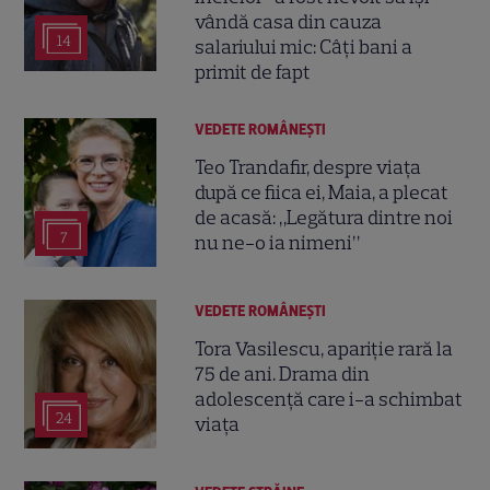
vândă casa din cauza
14
salariului mic: Câți bani a
primit de fapt
VEDETE ROMÂNEŞTI
Teo Trandafir, despre viața
după ce fiica ei, Maia, a plecat
de acasă: „Legătura dintre noi
7
nu ne-o ia nimeni”
VEDETE ROMÂNEŞTI
Tora Vasilescu, apariție rară la
75 de ani. Drama din
adolescență care i-a schimbat
24
viața