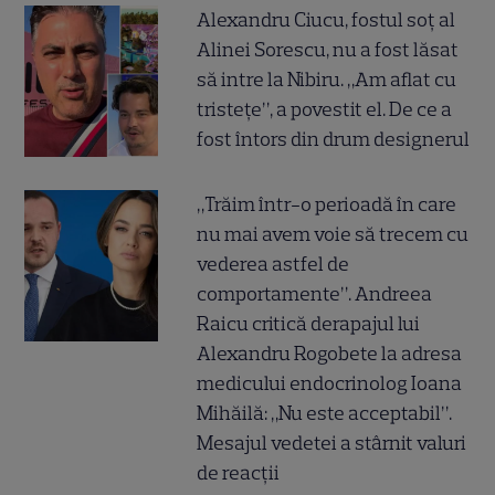
Alexandru Ciucu, fostul soț al
Alinei Sorescu, nu a fost lăsat
să intre la Nibiru. „Am aflat cu
tristețe”, a povestit el. De ce a
fost întors din drum designerul
„Trăim într-o perioadă în care
nu mai avem voie să trecem cu
vederea astfel de
comportamente”. Andreea
Raicu critică derapajul lui
Alexandru Rogobete la adresa
medicului endocrinolog Ioana
Mihăilă: „Nu este acceptabil”.
Mesajul vedetei a stârnit valuri
de reacții