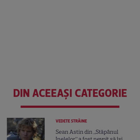
DIN ACEEAȘI CATEGORIE
VEDETE STRĂINE
Sean Astin din „Stăpânul
Inelelor” a fost nevoit să își