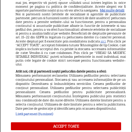
nu e tot! Surpriza uriașă din
mai jos, respectiv vă puteți opune utilizării unui interes legitim în orice
moment pe pagina cu politica de confidențialitate. Aceste alegeri vor fi
declarația de avere! Da, scrie
raportate partenerilor noștri și nu vă vor afecta navigarea.
Mai multe detalii
Noi si partenerii nostri (retelele de socializare si agentiile de publicitate
negru pe alb! O cheamă…
partenere, precum si furnizorii nostri de servicii de date analitice) prelucram
date pentru a permite website-ului sa functioneze, pentru a personaliza
continutul si anunturile publicitare afisate in functie de interesele si/sau
profilul dvs., pentru a va oferi functionalitati aferente retelelor de socializare
si pentru a analiza traficul pe website. Beneficiati de drepturile prevazute de
Jorge, revoltat după ce și-a
art. 15-22 din GDPR in legatura cu prelucrarea datelor cu caracter personal.
Aceste drepturi pot fi exercitate prin modalitatea indicata
aici
. Prin click pe
găsit apartamentul de la mare
“ACCEPT TOATE”, acceptati folosirea tuturor Tehnologiilor de tip Cookie, care
implica inclusiv acceptul dvs. cu privire la stocarea/accesarea informatiilor
devastat. Ce au lăsat în urmă
de catre Vendor-ii cu care colaboram. Prin click pe “VREAU SA MODIFIC
SETARILE INDIVIDUAL” puteti schimba preferintele in mod individual, mai
turiștii este strigător la Cer
putin cele legate de cookie strict necesare pentru functionarea website-
ului.
Atât noi, cât și partenerii noștri prelucrăm datele pentru a oferi:
Măsurarea performanței reclamelor. Utilizarea profilurilor pentru selectarea
conținutului personalizat. Stocarea și/sau accesarea informațiilor de pe un
dispozitiv. Dezvoltarea și îmbunătățirea serviciilor. Crearea profilurilor de
Fiul Deei și al lui Dinu Maxer a
conținut personalizat. Utilizarea profilurilor pentru selectarea publicității
personalizate. Crearea profilurilor pentru publicitate personalizată.
intrat la un liceu de renume
Măsurarea performanței conținutului. Înțelegerea publicului prin statistici
din București. Andreas, admis
sau combinații de date din surse diferite. Utilizarea datelor limitate pentru a
selecta conținutul. Utilizarea de date limitate pentru a selecta publicitatea.
fără meditații, cu note maxime
Date precise de geolocație și identificarea prin scanarea dispozitivului.
Listă parteneri (furnizori)
ACCEPT TOATE