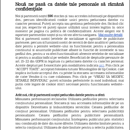
Nouă ne pasă ca datele tale personale să rămână
confidențiale
Gata, e oficial! Ce salariu are
Noi și partenerii noștri
596
stocăm și/sau accesăm informații pe dispozitivul
Mirabela Grădinaru, dar asta
dvs., precum identificatorii cookie unici pentru prelucrarea datelor cu
caracter personal. Puteți accepta sau gestiona preferințele dvs. făcând clic
nu e tot! Surpriza uriașă din
mai jos, respectiv vă puteți opune utilizării unui interes legitim în orice
moment pe pagina cu politica de confidențialitate. Aceste alegeri vor fi
declarația de avere! Da, scrie
raportate partenerilor noștri și nu vă vor afecta navigarea.
Mai multe detalii
Noi si partenerii nostri (retelele de socializare si agentiile de publicitate
negru pe alb! O cheamă…
partenere, precum si furnizorii nostri de servicii de date analitice) prelucram
date pentru a permite website-ului sa functioneze, pentru a personaliza
continutul si anunturile publicitare afisate in functie de interesele si/sau
profilul dvs., pentru a va oferi functionalitati aferente retelelor de socializare
si pentru a analiza traficul pe website. Beneficiati de drepturile prevazute de
Jorge, revoltat după ce și-a
art. 15-22 din GDPR in legatura cu prelucrarea datelor cu caracter personal.
Aceste drepturi pot fi exercitate prin modalitatea indicata
aici
. Prin click pe
găsit apartamentul de la mare
“ACCEPT TOATE”, acceptati folosirea tuturor Tehnologiilor de tip Cookie, care
implica inclusiv acceptul dvs. cu privire la stocarea/accesarea informatiilor
devastat. Ce au lăsat în urmă
de catre Vendor-ii cu care colaboram. Prin click pe “VREAU SA MODIFIC
SETARILE INDIVIDUAL” puteti schimba preferintele in mod individual, mai
turiștii este strigător la Cer
putin cele legate de cookie strict necesare pentru functionarea website-
ului.
Atât noi, cât și partenerii noștri prelucrăm datele pentru a oferi:
Măsurarea performanței reclamelor. Utilizarea profilurilor pentru selectarea
conținutului personalizat. Stocarea și/sau accesarea informațiilor de pe un
dispozitiv. Dezvoltarea și îmbunătățirea serviciilor. Crearea profilurilor de
Fiul Deei și al lui Dinu Maxer a
conținut personalizat. Utilizarea profilurilor pentru selectarea publicității
personalizate. Crearea profilurilor pentru publicitate personalizată.
intrat la un liceu de renume
Măsurarea performanței conținutului. Înțelegerea publicului prin statistici
sau combinații de date din surse diferite. Utilizarea datelor limitate pentru a
din București. Andreas, admis
selecta conținutul. Utilizarea de date limitate pentru a selecta publicitatea.