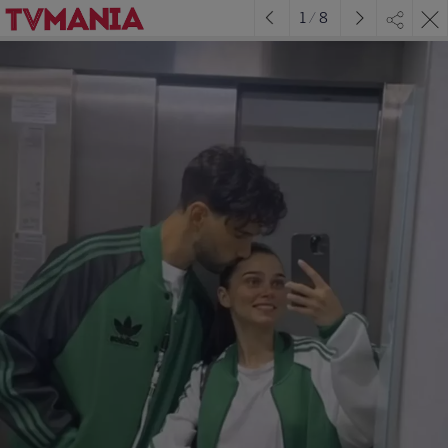
1
/
8