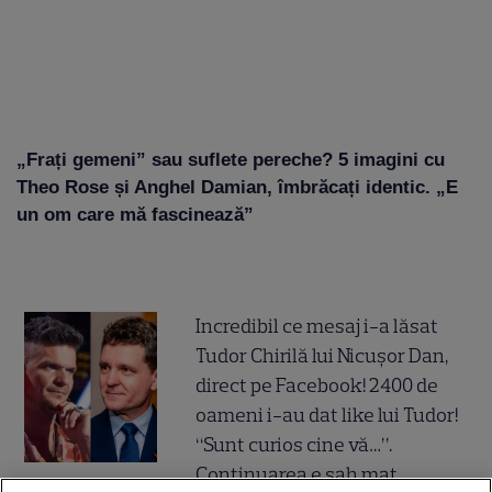
„Frați gemeni” sau suflete pereche? 5 imagini cu
Theo Rose și Anghel Damian, îmbrăcați identic. „E
un om care mă fascinează”
Incredibil ce mesaj i-a lăsat
Tudor Chirilă lui Nicușor Dan,
direct pe Facebook! 2400 de
oameni i-au dat like lui Tudor!
“Sunt curios cine vă…”.
Continuarea e șah mat