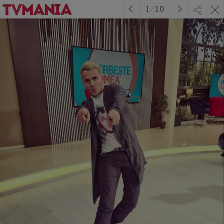
1
/
10