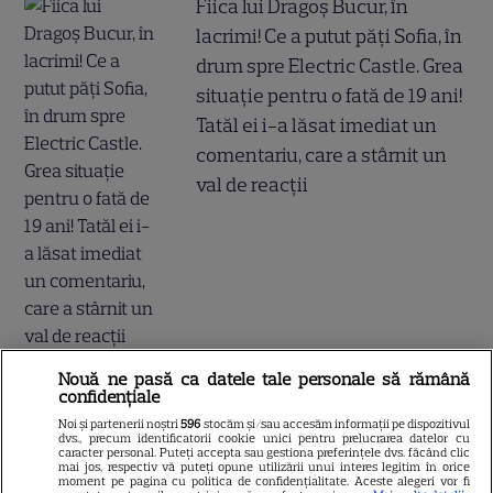
Fiica lui Dragoș Bucur, în
lacrimi! Ce a putut păți Sofia, în
drum spre Electric Castle. Grea
situație pentru o fată de 19 ani!
Tatăl ei i-a lăsat imediat un
comentariu, care a stârnit un
val de reacții
Nouă ne pasă ca datele tale personale să rămână
Adrian Rus „Sinner” a murit.
confidențiale
Ultimul mesaj al fostei iubite
Noi și partenerii noștri
596
stocăm și/sau accesăm informații pe dispozitivul
dvs., precum identificatorii cookie unici pentru prelucrarea datelor cu
caracter personal. Puteți accepta sau gestiona preferințele dvs. făcând clic
după tragedia de la Brno frânge
mai jos, respectiv vă puteți opune utilizării unui interes legitim în orice
moment pe pagina cu politica de confidențialitate. Aceste alegeri vor fi
inimi