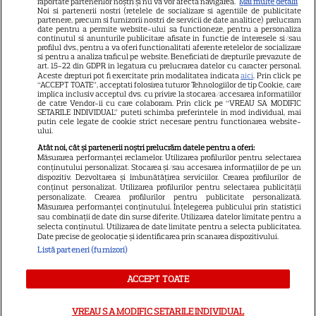
raportate partenerilor noștri și nu vă vor afecta navigarea.
Mai multe detalii
Noi si partenerii nostri (retelele de socializare si agentiile de publicitate
partenere, precum si furnizorii nostri de servicii de date analitice) prelucram
date pentru a permite website-ului sa functioneze, pentru a personaliza
continutul si anunturile publicitare afisate in functie de interesele si/sau
profilul dvs., pentru a va oferi functionalitati aferente retelelor de socializare
si pentru a analiza traficul pe website. Beneficiati de drepturile prevazute de
art. 15-22 din GDPR in legatura cu prelucrarea datelor cu caracter personal.
Aceste drepturi pot fi exercitate prin modalitatea indicata
aici
. Prin click pe
“ACCEPT TOATE”, acceptati folosirea tuturor Tehnologiilor de tip Cookie, care
implica inclusiv acceptul dvs. cu privire la stocarea/accesarea informatiilor
Cine este eroul Mihail Soare,
de catre Vendor-ii cu care colaboram. Prin click pe “VREAU SA MODIFIC
SETARILE INDIVIDUAL” puteti schimba preferintele in mod individual, mai
salvatorul lui Alexandru,
putin cele legate de cookie strict necesare pentru functionarea website-
ului.
micuțul de 5 ani dispărut 3 zile
Atât noi, cât și partenerii noștri prelucrăm datele pentru a oferi:
în pădure. Ce spune despre
Măsurarea performanței reclamelor. Utilizarea profilurilor pentru selectarea
conținutului personalizat. Stocarea și/sau accesarea informațiilor de pe un
copiii lui
dispozitiv. Dezvoltarea și îmbunătățirea serviciilor. Crearea profilurilor de
conținut personalizat. Utilizarea profilurilor pentru selectarea publicității
personalizate. Crearea profilurilor pentru publicitate personalizată.
Măsurarea performanței conținutului. Înțelegerea publicului prin statistici
sau combinații de date din surse diferite. Utilizarea datelor limitate pentru a
selecta conținutul. Utilizarea de date limitate pentru a selecta publicitatea.
Date precise de geolocație și identificarea prin scanarea dispozitivului.
Listă parteneri (furnizori)
ACCEPT TOATE
VREAU SA MODIFIC SETARILE INDIVIDUAL