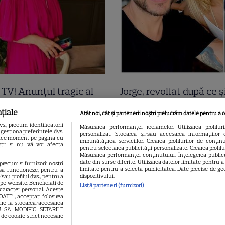
a TV! Anunțul tragic al
Jorge, revoltat după ce ș
ii a venit acum și
găsit apartamentul de 
țiale
Atât noi, cât și partenerii noștri prelucrăm datele pentru a o
inimi! A murit subit
devastat. Ce au lăsat î
., precum identificatorii
Măsurarea performanței reclamelor. Utilizarea profilur
gestiona preferințele dvs.
personalizat. Stocarea și/sau accesarea informațiilor 
atoarea TV care ani de
turiștii este strigător la
 orice moment pe pagina cu
îmbunătățirea serviciilor. Crearea profilurilor de conținut
oștri și nu vă vor afecta
pentru selectarea publicității personalizate. Crearea profil
-a adus știri de pe
Măsurarea performanței conținutului. Înțelegerea publicu
date din surse diferite. Utilizarea datelor limitate pentru 
 precum si furnizorii nostri
limitate pentru a selecta publicitatea. Date precise de geo
sa functioneze, pentru a
dispozitivului.
sau profilul dvs., pentru a
l pe website. Beneficiati de
Listă parteneri (furnizori)
 caracter personal. Aceste
OATE”, acceptati folosirea
vire la stocarea/accesarea
EAU SA MODIFIC SETARILE
 de cookie strict necesare