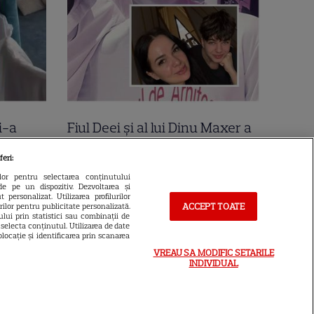
i-a
Fiul Deei și al lui Dinu Maxer a
la mare
intrat la un liceu de renume
feri:
n urmă
din București. Andreas, admis
ilor pentru selectarea conținutului
de pe un dispozitiv. Dezvoltarea și
 Cer
fără meditații, cu note maxime
 personalizat. Utilizarea profilurilor
ACCEPT TOATE
urilor pentru publicitate personalizată.
lui prin statistici sau combinații de
a selecta conținutul. Utilizarea de date
locație și identificarea prin scanarea
VREAU SA MODIFIC SETARILE
INDIVIDUAL