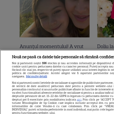
Anunțul momentului! A vrut
Doliu l
să se știe de la ea! Elena Udrea
dimineț
Nouă ne pasă ca datele tale personale să rămână confiden
și Adrian Alexandrov, după 10
frânge 
Noi și partenerii noștri
596
stocăm și/sau accesăm informații pe dispozitivul dvs
cookie unici pentru prelucrarea datelor cu caracter personal. Puteți accepta sau 
ani de relație și un copil rupt
prezent
făcând clic mai jos, respectiv vă puteți opune utilizării unui interes legitim în
politica de confidențialitate. Aceste alegeri vor fi raportate partenerilor n
din soare au...
zile ne
navigarea.
Mai multe detalii
Noi si partenerii nostri (retelele de socializare si agentiile de publicitate partenere,
Litoral
de servicii de date analitice) prelucram date pentru a permite website-ului 
personaliza continutul si anunturile publicitare afisate in functie de interesele si/
va oferi functionalitati aferente retelelor de socializare si pentru a analiza traficu
drepturile prevazute de art. 15-22 din GDPR in legatura cu prelucrarea datelor cu
drepturi pot fi exercitate prin modalitatea indicata
aici
. Prin click pe “ACCEPT T
tuturor Tehnologiilor de tip Cookie, care implica inclusiv acceptul dvs. cu pri
informatiilor de catre Vendor-ii cu care colaboram. Prin click pe “VR
INDIVIDUAL” puteti schimba preferintele in mod individual, mai putin cele legate
pentru functionarea website-ului.