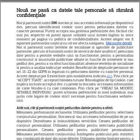
Doliu la TV! Anunțul tragic al
Nouă ne pasă ca datele tale personale să rămână
confidențiale
dimineții a venit acum și
Noi și partenerii noștri
596
stocăm și/sau accesăm informații pe dispozitivul
frânge inimi! A murit subit
dvs., precum identificatorii cookie unici pentru prelucrarea datelor cu
caracter personal. Puteți accepta sau gestiona preferințele dvs. făcând clic
prezentatoarea TV care ani de
mai jos, respectiv vă puteți opune utilizării unui interes legitim în orice
moment pe pagina cu politica de confidențialitate. Aceste alegeri vor fi
zile ne-a adus știri de pe
raportate partenerilor noștri și nu vă vor afecta navigarea.
Mai multe detalii
Noi si partenerii nostri (retelele de socializare si agentiile de publicitate
partenere, precum si furnizorii nostri de servicii de date analitice) prelucram
Litoral
date pentru a permite website-ului sa functioneze, pentru a personaliza
continutul si anunturile publicitare afisate in functie de interesele si/sau
profilul dvs., pentru a va oferi functionalitati aferente retelelor de socializare
si pentru a analiza traficul pe website. Beneficiati de drepturile prevazute de
Jorge, revoltat după ce și-a
art. 15-22 din GDPR in legatura cu prelucrarea datelor cu caracter personal.
Aceste drepturi pot fi exercitate prin modalitatea indicata
aici
. Prin click pe
găsit apartamentul de la mare
“ACCEPT TOATE”, acceptati folosirea tuturor Tehnologiilor de tip Cookie, care
implica inclusiv acceptul dvs. cu privire la stocarea/accesarea informatiilor
devastat. Ce au lăsat în urmă
de catre Vendor-ii cu care colaboram. Prin click pe “VREAU SA MODIFIC
SETARILE INDIVIDUAL” puteti schimba preferintele in mod individual, mai
turiștii este strigător la Cer
putin cele legate de cookie strict necesare pentru functionarea website-
ului.
Atât noi, cât și partenerii noștri prelucrăm datele pentru a oferi:
Măsurarea performanței reclamelor. Utilizarea profilurilor pentru selectarea
conținutului personalizat. Stocarea și/sau accesarea informațiilor de pe un
dispozitiv. Dezvoltarea și îmbunătățirea serviciilor. Crearea profilurilor de
Fiul Deei și al lui Dinu Maxer a
conținut personalizat. Utilizarea profilurilor pentru selectarea publicității
personalizate. Crearea profilurilor pentru publicitate personalizată.
intrat la un liceu de renume
Măsurarea performanței conținutului. Înțelegerea publicului prin statistici
din București. Andreas, admis
sau combinații de date din surse diferite. Utilizarea datelor limitate pentru a