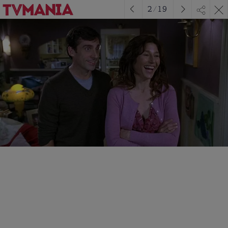
2
/
19