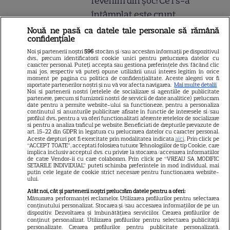
revenim din șoc! Ce i s-a
întâmplat este crunt
Nouă ne pasă ca datele tale personale să rămână
confidențiale
Atenție! Poți primi bani de la
Noi și partenerii noștri
596
stocăm și/sau accesăm informații pe dispozitivul
stat dacă-ți îngrijești părinții,
dvs., precum identificatorii cookie unici pentru prelucrarea datelor cu
caracter personal. Puteți accepta sau gestiona preferințele dvs. făcând clic
bunicii sau pe cineva vârstnic
mai jos, respectiv vă puteți opune utilizării unui interes legitim în orice
moment pe pagina cu politica de confidențialitate. Aceste alegeri vor fi
din familie. Acum s-a decis!
raportate partenerilor noștri și nu vă vor afecta navigarea.
Mai multe detalii
Noi si partenerii nostri (retelele de socializare si agentiile de publicitate
Cum trebuie să procedezi
partenere, precum si furnizorii nostri de servicii de date analitice) prelucram
date pentru a permite website-ului sa functioneze, pentru a personaliza
continutul si anunturile publicitare afisate in functie de interesele si/sau
profilul dvs., pentru a va oferi functionalitati aferente retelelor de socializare
si pentru a analiza traficul pe website. Beneficiati de drepturile prevazute de
Jorge, revoltat după ce și-a
art. 15-22 din GDPR in legatura cu prelucrarea datelor cu caracter personal.
Aceste drepturi pot fi exercitate prin modalitatea indicata
aici
. Prin click pe
găsit apartamentul de la mare
“ACCEPT TOATE”, acceptati folosirea tuturor Tehnologiilor de tip Cookie, care
implica inclusiv acceptul dvs. cu privire la stocarea/accesarea informatiilor
devastat. Ce au lăsat în urmă
de catre Vendor-ii cu care colaboram. Prin click pe “VREAU SA MODIFIC
SETARILE INDIVIDUAL” puteti schimba preferintele in mod individual, mai
turiștii este strigător la Cer
putin cele legate de cookie strict necesare pentru functionarea website-
ului.
Atât noi, cât și partenerii noștri prelucrăm datele pentru a oferi:
Măsurarea performanței reclamelor. Utilizarea profilurilor pentru selectarea
conținutului personalizat. Stocarea și/sau accesarea informațiilor de pe un
dispozitiv. Dezvoltarea și îmbunătățirea serviciilor. Crearea profilurilor de
Fiul Deei și al lui Dinu Maxer a
conținut personalizat. Utilizarea profilurilor pentru selectarea publicității
personalizate. Crearea profilurilor pentru publicitate personalizată.
intrat la un liceu de renume