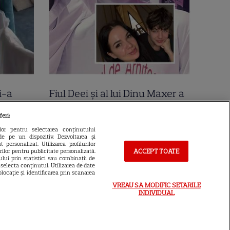
i-a
Fiul Deei și al lui Dinu Maxer a
la mare
intrat la un liceu de renume
feri:
n urmă
din București. Andreas, admis
ilor pentru selectarea conținutului
de pe un dispozitiv. Dezvoltarea și
 Cer
fără meditații, cu note maxime
 personalizat. Utilizarea profilurilor
ACCEPT TOATE
urilor pentru publicitate personalizată.
lui prin statistici sau combinații de
a selecta conținutul. Utilizarea de date
locație și identificarea prin scanarea
VREAU SA MODIFIC SETARILE
INDIVIDUAL