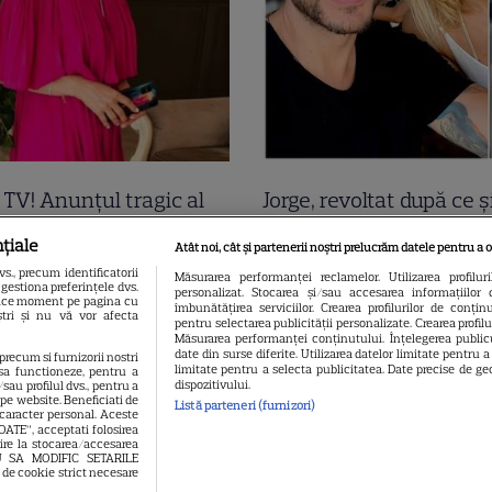
a TV! Anunțul tragic al
Jorge, revoltat după ce ș
ii a venit acum și
găsit apartamentul de 
țiale
Atât noi, cât și partenerii noștri prelucrăm datele pentru a o
inimi! A murit subit
devastat. Ce au lăsat î
., precum identificatorii
Măsurarea performanței reclamelor. Utilizarea profilur
gestiona preferințele dvs.
personalizat. Stocarea și/sau accesarea informațiilor 
atoarea TV care ani de
turiștii este strigător la
 orice moment pe pagina cu
îmbunătățirea serviciilor. Crearea profilurilor de conținut
oștri și nu vă vor afecta
pentru selectarea publicității personalizate. Crearea profil
-a adus știri de pe
Măsurarea performanței conținutului. Înțelegerea publicu
date din surse diferite. Utilizarea datelor limitate pentru 
 precum si furnizorii nostri
limitate pentru a selecta publicitatea. Date precise de geo
sa functioneze, pentru a
dispozitivului.
sau profilul dvs., pentru a
l pe website. Beneficiati de
Listă parteneri (furnizori)
 caracter personal. Aceste
OATE”, acceptati folosirea
vire la stocarea/accesarea
EAU SA MODIFIC SETARILE
 de cookie strict necesare