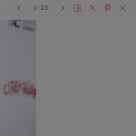
1
/
23