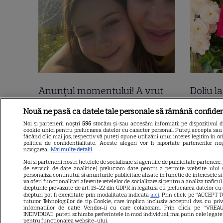
Anunțul momentului! A vrut
Doliu l
să se știe de la ea! Elena Udrea
dimineț
Nouă ne pasă ca datele tale personale să rămână confiden
și Adrian Alexandrov, după 10
frânge 
Noi și partenerii noștri
596
stocăm și/sau accesăm informații pe dispozitivul dvs
cookie unici pentru prelucrarea datelor cu caracter personal. Puteți accepta sau 
ani de relație și un copil rupt
prezent
făcând clic mai jos, respectiv vă puteți opune utilizării unui interes legitim în
politica de confidențialitate. Aceste alegeri vor fi raportate partenerilor n
din soare au...
zile ne
navigarea.
Mai multe detalii
Noi si partenerii nostri (retelele de socializare si agentiile de publicitate partenere,
Litoral
de servicii de date analitice) prelucram date pentru a permite website-ului 
personaliza continutul si anunturile publicitare afisate in functie de interesele si/
va oferi functionalitati aferente retelelor de socializare si pentru a analiza traficu
drepturile prevazute de art. 15-22 din GDPR in legatura cu prelucrarea datelor cu
drepturi pot fi exercitate prin modalitatea indicata
aici
. Prin click pe “ACCEPT T
tuturor Tehnologiilor de tip Cookie, care implica inclusiv acceptul dvs. cu pri
informatiilor de catre Vendor-ii cu care colaboram. Prin click pe “VR
INDIVIDUAL” puteti schimba preferintele in mod individual, mai putin cele legate
pentru functionarea website-ului.