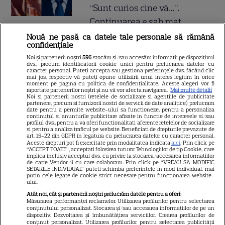
“Sunt curios cine vă…”.
Continuarea e șah mat
Nouă ne pasă ca datele tale personale să rămână
confidențiale
Gata, e oficial! Ce salariu are
Noi și partenerii noștri
596
stocăm și/sau accesăm informații pe dispozitivul
Mirabela Grădinaru, dar asta
dvs., precum identificatorii cookie unici pentru prelucrarea datelor cu
caracter personal. Puteți accepta sau gestiona preferințele dvs. făcând clic
nu e tot! Surpriza uriașă din
mai jos, respectiv vă puteți opune utilizării unui interes legitim în orice
moment pe pagina cu politica de confidențialitate. Aceste alegeri vor fi
declarația de avere! Da, scrie
raportate partenerilor noștri și nu vă vor afecta navigarea.
Mai multe detalii
Noi si partenerii nostri (retelele de socializare si agentiile de publicitate
negru pe alb! O cheamă…
partenere, precum si furnizorii nostri de servicii de date analitice) prelucram
date pentru a permite website-ului sa functioneze, pentru a personaliza
continutul si anunturile publicitare afisate in functie de interesele si/sau
profilul dvs., pentru a va oferi functionalitati aferente retelelor de socializare
si pentru a analiza traficul pe website. Beneficiati de drepturile prevazute de
Jorge, revoltat după ce și-a
art. 15-22 din GDPR in legatura cu prelucrarea datelor cu caracter personal.
Aceste drepturi pot fi exercitate prin modalitatea indicata
aici
. Prin click pe
găsit apartamentul de la mare
“ACCEPT TOATE”, acceptati folosirea tuturor Tehnologiilor de tip Cookie, care
implica inclusiv acceptul dvs. cu privire la stocarea/accesarea informatiilor
devastat. Ce au lăsat în urmă
de catre Vendor-ii cu care colaboram. Prin click pe “VREAU SA MODIFIC
SETARILE INDIVIDUAL” puteti schimba preferintele in mod individual, mai
turiștii este strigător la Cer
putin cele legate de cookie strict necesare pentru functionarea website-
ului.
Atât noi, cât și partenerii noștri prelucrăm datele pentru a oferi:
Măsurarea performanței reclamelor. Utilizarea profilurilor pentru selectarea
conținutului personalizat. Stocarea și/sau accesarea informațiilor de pe un
dispozitiv. Dezvoltarea și îmbunătățirea serviciilor. Crearea profilurilor de
Fiul Deei și al lui Dinu Maxer a
conținut personalizat. Utilizarea profilurilor pentru selectarea publicității