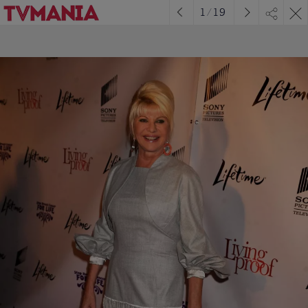
1
/
19