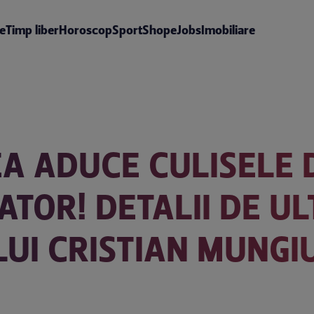
te
Timp liber
Horoscop
Sport
Shop
eJobs
Imobiliare
A ADUCE CULISELE 
ATOR! DETALII DE U
LUI CRISTIAN MUNGI