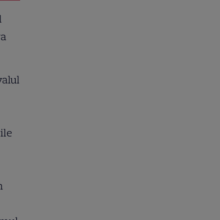
d
ra
valul
ile
n