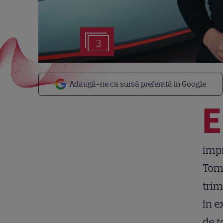
3
Adaugă-ne ca sursă preferată în Google
E
impr
Tomp
trim
în e
de t