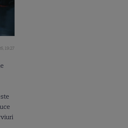
6, 19:27
de
este
duce
rviuri