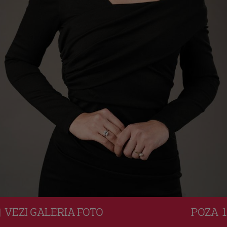
VEZI
GALERIA
FOTO
POZA
1