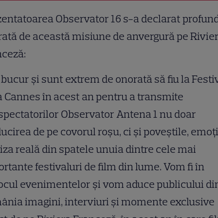
entatoarea Observator 16 s-a declarat profun
ată de această misiune de anvergură pe Rivie
nceză:
bucur și sunt extrem de onorată să fiu la Festi
a Cannes în acest an pentru a transmite
spectatorilor Observator Antena 1 nu doar
lucirea de pe covorul roșu, ci și poveștile, emoți
iza reală din spatele unuia dintre cele mai
rtante festivaluri de film din lume. Vom fi în
ocul evenimentelor și vom aduce publicului di
nia imagini, interviuri și momente exclusive