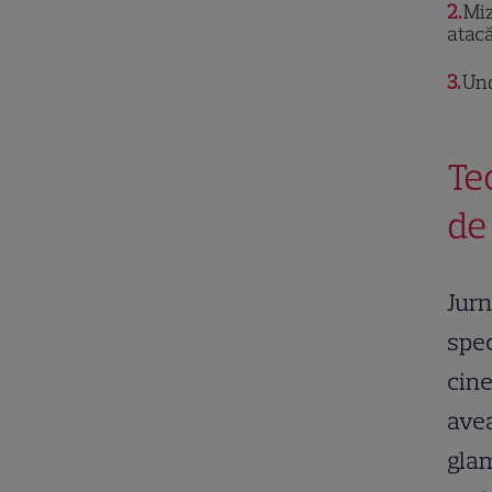
2
Miz
atacă
3
Und
Te
de
Jurn
spec
cine
avea
glam