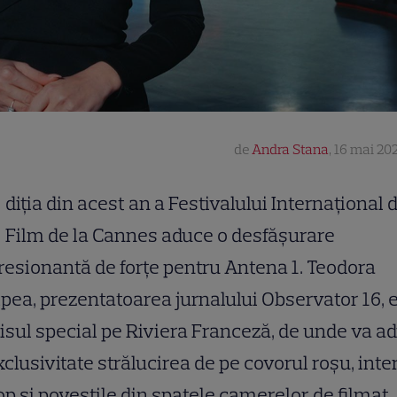
de
Andra Stana
,
16 mai 202
diția din acest an a Festivalului Internațional 
Film de la Cannes aduce o desfășurare
esionantă de forțe pentru Antena 1. Teodora
ea, prezentatoarea jurnalului Observator 16, 
isul special pe Riviera Franceză, de unde va a
xclusivitate strălucirea de pe covorul roșu, inte
op și poveștile din spatele camerelor de filmat.