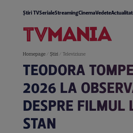
Știri TV
Seriale
Streaming
Cinema
Vedete
Actualita
Homepage
/
Știri
/
Televiziune
TEODORA TOMPE
2026 LA OBSERV
DESPRE FILMUL 
STAN