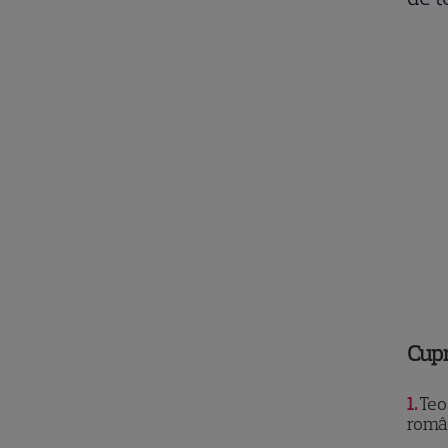
Cup
1
Teo
româ