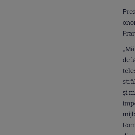
Prez
onor
Fra
„Mă 
de l
tele
stră
și m
impo
mijl
Româ