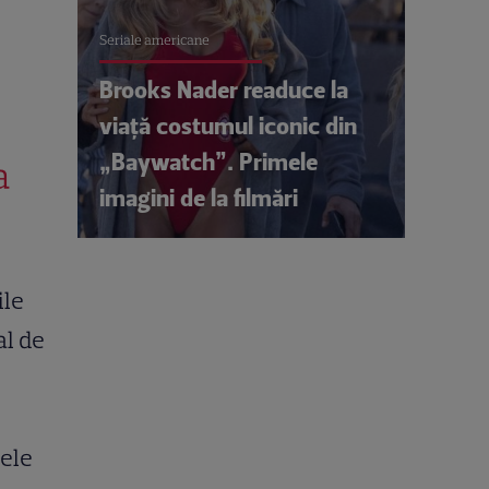
Seriale americane
Brooks Nader readuce la
viață costumul iconic din
„Baywatch”. Primele
a
imagini de la filmări
ile
al de
zele