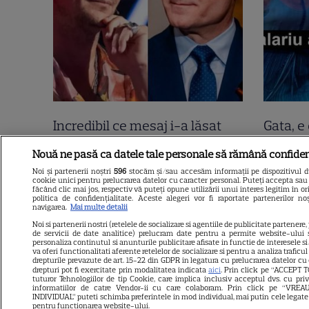
Incredibil ce mesaj i-a lăsat
Gata, e 
Tudor Chirilă lui Nicușor Dan,
Mirabel
Nouă ne pasă ca datele tale personale să rămână confiden
direct pe Facebook! 2400 de
nu e to
Noi și partenerii noștri
596
stocăm și/sau accesăm informații pe dispozitivul dvs
cookie unici pentru prelucrarea datelor cu caracter personal. Puteți accepta sau 
oameni i-au dat like lui Tudor!
declara
făcând clic mai jos, respectiv vă puteți opune utilizării unui interes legitim în
politica de confidențialitate. Aceste alegeri vor fi raportate partenerilor n
“Sunt curios cine vă…”.
negru 
navigarea.
Mai multe detalii
Noi si partenerii nostri (retelele de socializare si agentiile de publicitate partenere,
Continuarea e șah mat
de servicii de date analitice) prelucram date pentru a permite website-ului 
personaliza continutul si anunturile publicitare afisate in functie de interesele si/
va oferi functionalitati aferente retelelor de socializare si pentru a analiza traficu
drepturile prevazute de art. 15-22 din GDPR in legatura cu prelucrarea datelor cu
drepturi pot fi exercitate prin modalitatea indicata
aici
. Prin click pe “ACCEPT T
tuturor Tehnologiilor de tip Cookie, care implica inclusiv acceptul dvs. cu pri
informatiilor de catre Vendor-ii cu care colaboram. Prin click pe “VR
INDIVIDUAL” puteti schimba preferintele in mod individual, mai putin cele legate
pentru functionarea website-ului.