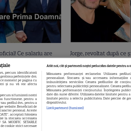
oficial! Ce salariu are
Jorge, revoltat după ce ș
a Grădinaru, dar asta
găsit apartamentul de 
țiale
Atât noi, cât și partenerii noștri prelucrăm datele pentru a o
t! Surpriza uriașă din
devastat. Ce au lăsat î
., precum identificatorii
Măsurarea performanței reclamelor. Utilizarea profilur
gestiona preferințele dvs.
personalizat. Stocarea și/sau accesarea informațiilor 
ția de avere! Da, scrie
turiștii este strigător la
 orice moment pe pagina cu
îmbunătățirea serviciilor. Crearea profilurilor de conținut
oștri și nu vă vor afecta
pentru selectarea publicității personalizate. Crearea profil
pe alb! O cheamă…
Măsurarea performanței conținutului. Înțelegerea publicu
date din surse diferite. Utilizarea datelor limitate pentru 
 precum si furnizorii nostri
limitate pentru a selecta publicitatea. Date precise de geo
sa functioneze, pentru a
dispozitivului.
sau profilul dvs., pentru a
l pe website. Beneficiati de
Listă parteneri (furnizori)
 caracter personal. Aceste
OATE”, acceptati folosirea
vire la stocarea/accesarea
EAU SA MODIFIC SETARILE
 de cookie strict necesare