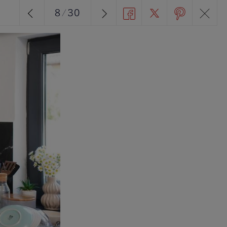
8
/
30