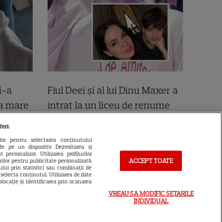
i-a
Fiul Deei și al lui Dinu Maxer a
la mare
intrat la un liceu de renume
n urmă
din București. Andreas, admis
feri:
 Cer
fără meditații, cu note maxime
ilor pentru selectarea conținutului
de pe un dispozitiv. Dezvoltarea și
 personalizat. Utilizarea profilurilor
ACCEPT TOATE
urilor pentru publicitate personalizată.
lui prin statistici sau combinații de
a selecta conținutul. Utilizarea de date
locație și identificarea prin scanarea
VREAU SA MODIFIC SETARILE
INDIVIDUAL