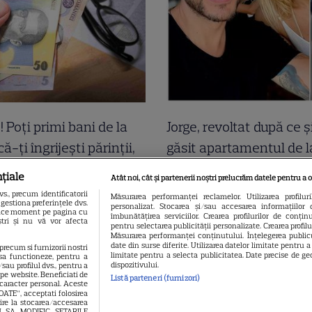
! Poți primi bani de la
Jorge, revoltat după ce ș
ă-ți îngrijești părinții,
găsit apartamentul de 
 sau pe cineva vârstnic
devastat. Ce au lăsat î
țiale
Atât noi, cât și partenerii noștri prelucrăm datele pentru a o
ilie. Acum s-a decis!
turiștii este strigător la
., precum identificatorii
Măsurarea performanței reclamelor. Utilizarea profilur
gestiona preferințele dvs.
personalizat. Stocarea și/sau accesarea informațiilor 
buie să procedezi
 orice moment pe pagina cu
îmbunătățirea serviciilor. Crearea profilurilor de conținut
oștri și nu vă vor afecta
pentru selectarea publicității personalizate. Crearea profil
Măsurarea performanței conținutului. Înțelegerea publicu
date din surse diferite. Utilizarea datelor limitate pentru 
 precum si furnizorii nostri
limitate pentru a selecta publicitatea. Date precise de geo
sa functioneze, pentru a
dispozitivului.
sau profilul dvs., pentru a
l pe website. Beneficiati de
Listă parteneri (furnizori)
 caracter personal. Aceste
OATE”, acceptati folosirea
vire la stocarea/accesarea
EAU SA MODIFIC SETARILE