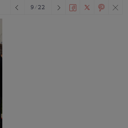
9
/
22