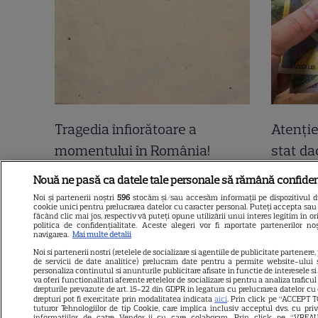
Tragedia înfiorătoare a
Atenție
momentului în România!
stat dac
Artista noastră și-a luat Adio
bunicii
Nouă ne pasă ca datele tale personale să rămână confiden
pe Facebook și a murit! Am
din fam
Noi și partenerii noștri
596
stocăm și/sau accesăm informații pe dispozitivul dvs
cookie unici pentru prelucrarea datelor cu caracter personal. Puteți accepta sau 
aflat chiar acum și nu ne mai
Cum tre
făcând clic mai jos, respectiv vă puteți opune utilizării unui interes legitim în
politica de confidențialitate. Aceste alegeri vor fi raportate partenerilor n
revenim din șoc! Ce i s-a
navigarea.
Mai multe detalii
Noi si partenerii nostri (retelele de socializare si agentiile de publicitate partenere,
întâmplat este crunt
de servicii de date analitice) prelucram date pentru a permite website-ului 
personaliza continutul si anunturile publicitare afisate in functie de interesele si/
va oferi functionalitati aferente retelelor de socializare si pentru a analiza traficu
drepturile prevazute de art. 15-22 din GDPR in legatura cu prelucrarea datelor cu
drepturi pot fi exercitate prin modalitatea indicata
aici
. Prin click pe “ACCEPT T
tuturor Tehnologiilor de tip Cookie, care implica inclusiv acceptul dvs. cu pri
informatiilor de catre Vendor-ii cu care colaboram. Prin click pe “VR