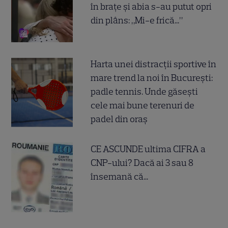
în brațe și abia s-au putut opri
din plâns: „Mi-e frică...”
Harta unei distracții sportive în
mare trend la noi în București:
padle tennis. Unde găsești
cele mai bune terenuri de
padel din oraș
CE ASCUNDE ultima CIFRA a
CNP-ului? Dacă ai 3 sau 8
însemană că...