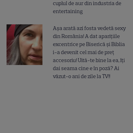
cuplul de aur din industria de
entertaining
Așa arată azi fosta vedetă sexy
din România! A dat aparițiile
excentrice pe Biserică și Biblia
i-a devenit cel mai de preț
accesoriu! Uită-te bine la ea, îți
dai seama cine e în poză? Ai
văzut-o ani de zile la TV!!