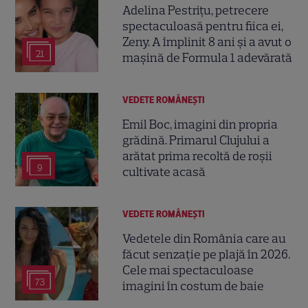
Adelina Pestrițu, petrecere
spectaculoasă pentru fiica ei,
Zeny. A împlinit 8 ani și a avut o
21
mașină de Formula 1 adevărată
VEDETE ROMÂNEŞTI
Emil Boc, imagini din propria
grădină. Primarul Clujului a
arătat prima recoltă de roșii
9
cultivate acasă
VEDETE ROMÂNEŞTI
Vedetele din România care au
făcut senzație pe plajă în 2026.
Cele mai spectaculoase
73
imagini în costum de baie