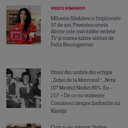
VEDETE ROMÂNEŞTI
Mihaela Rădulescu împlinește
57 de ani. Povestea uneia
dintre cele mai iubite vedete
16
TV și marea iubire alături de
Felix Baumgartner
Omul din umbră din echipa
„Zeiței de la Montreal”: „Nota
10? Meritul Nadiei 80%. Eu –
1%!” + De ce nu vorbește
Comăneci despre barbariile lui
Karolyi
Cum s-au relaxat Ștefan