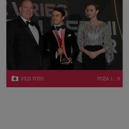
VEZI
FOTO
POZA
1 / 9