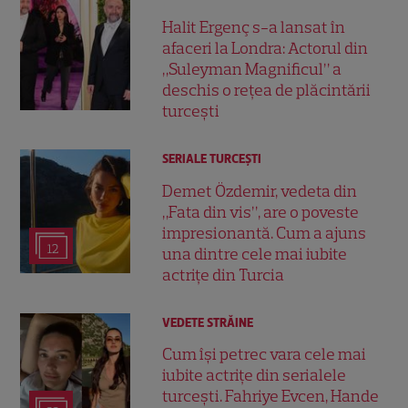
Halit Ergenç s-a lansat în
afaceri la Londra: Actorul din
„Suleyman Magnificul” a
deschis o rețea de plăcintării
turcești
SERIALE TURCEŞTI
Demet Özdemir, vedeta din
„Fata din vis”, are o poveste
impresionantă. Cum a ajuns
12
una dintre cele mai iubite
actrițe din Turcia
VEDETE STRĂINE
Cum își petrec vara cele mai
iubite actrițe din serialele
turcești. Fahriye Evcen, Hande