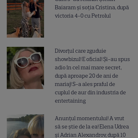
Baiaram și soția Cristina, după
victoria 4-0 cu Petrolul
Divorțul care zguduie
showbizul! E oficial! Și-au spus
adio în cel mai mare secret,
după aproape 20 de ani de
mariaj! S-a ales praful de
cuplul de aur din industria de
entertaining
Anunțul momentului! A vrut
să se știe de la ea! Elena Udrea
și Adrian Alexandrov, după 10