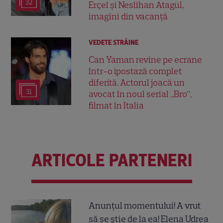
32
Erçel și Neslihan Atagül,
imagini din vacanță
VEDETE STRĂINE
Can Yaman revine pe ecrane
într-o ipostază complet
diferită. Actorul joacă un
31
avocat în noul serial „Bro”,
filmat în Italia
ARTICOLE PARTENERI
Anunțul momentului! A vrut
să se știe de la ea! Elena Udrea