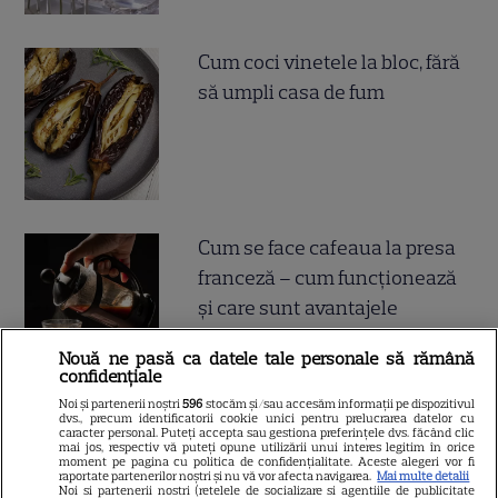
Cum coci vinetele la bloc, fără
să umpli casa de fum
Cum se face cafeaua la presa
franceză – cum funcționează
și care sunt avantajele
Nouă ne pasă ca datele tale personale să rămână
confidențiale
Noi și partenerii noștri
596
stocăm și/sau accesăm informații pe dispozitivul
dvs., precum identificatorii cookie unici pentru prelucrarea datelor cu
caracter personal. Puteți accepta sau gestiona preferințele dvs. făcând clic
mai jos, respectiv vă puteți opune utilizării unui interes legitim în orice
moment pe pagina cu politica de confidențialitate. Aceste alegeri vor fi
ALTE ARTICOLE
raportate partenerilor noștri și nu vă vor afecta navigarea.
Mai multe detalii
Noi si partenerii nostri (retelele de socializare si agentiile de publicitate