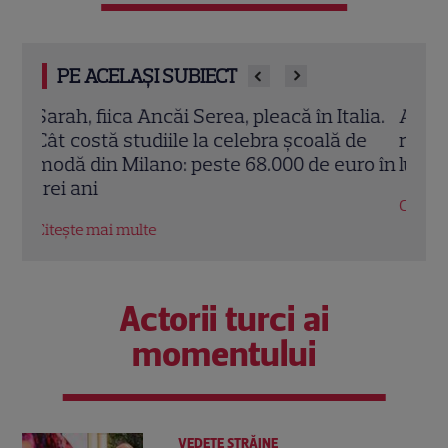
PE ACELAȘI SUBIECT
lia.
Adela Popescu, apariție elegantă într-o
Magd
de
rochie din dantelă. Reacția amuzantă a
alătu
ro în
lui Cosmin Seleși
frum
EXC
Citește mai multe
Citeș
Actorii turci ai
momentului
VEDETE STRĂINE