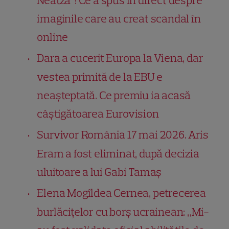
Neatza”! Ce a spus în direct despre
imaginile care au creat scandal în
online
Dara a cucerit Europa la Viena, dar
vestea primită de la EBU e
neașteptată. Ce premiu ia acasă
câștigătoarea Eurovision
Survivor România 17 mai 2026. Aris
Eram a fost eliminat, după decizia
uluitoare a lui Gabi Tamaș
Elena Mogîldea Cernea, petrecerea
burlăcițelor cu borș ucrainean: „Mi-