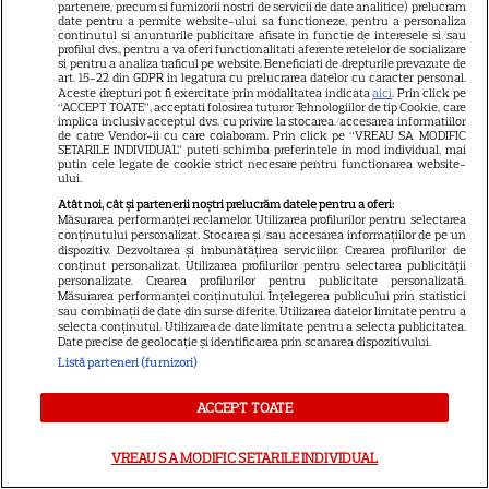
partenere, precum si furnizorii nostri de servicii de date analitice) prelucram
INTERESANTE
date pentru a permite website-ului sa functioneze, pentru a personaliza
continutul si anunturile publicitare afisate in functie de interesele si/sau
profilul dvs., pentru a va oferi functionalitati aferente retelelor de socializare
si pentru a analiza traficul pe website. Beneficiati de drepturile prevazute de
art. 15-22 din GDPR in legatura cu prelucrarea datelor cu caracter personal.
Aceste drepturi pot fi exercitate prin modalitatea indicata
aici
. Prin click pe
“ACCEPT TOATE”, acceptati folosirea tuturor Tehnologiilor de tip Cookie, care
implica inclusiv acceptul dvs. cu privire la stocarea/accesarea informatiilor
PRIME VIDEO
de catre Vendor-ii cu care colaboram. Prin click pe “VREAU SA MODIFIC
SETARILE INDIVIDUAL” puteti schimba preferintele in mod individual, mai
Premierele Prime Video din
putin cele legate de cookie strict necesare pentru functionarea website-
ului.
august 2026: „Reacher”
Atât noi, cât și partenerii noștri prelucrăm datele pentru a oferi:
sezonul 4, „Sterling Point” și
Măsurarea performanței reclamelor. Utilizarea profilurilor pentru selectarea
6
noi filme de neratat
conținutului personalizat. Stocarea și/sau accesarea informațiilor de pe un
dispozitiv. Dezvoltarea și îmbunătățirea serviciilor. Crearea profilurilor de
conținut personalizat. Utilizarea profilurilor pentru selectarea publicității
personalizate. Crearea profilurilor pentru publicitate personalizată.
Măsurarea performanței conținutului. Înțelegerea publicului prin statistici
DISNEY PLUS
sau combinații de date din surse diferite. Utilizarea datelor limitate pentru a
selecta conținutul. Utilizarea de date limitate pentru a selecta publicitatea.
Premiere Disney+ august
Date precise de geolocație și identificarea prin scanarea dispozitivului.
Listă parteneri (furnizori)
2026: „Camp Rock 3”,
„Futurama” și trilogia
ACCEPT TOATE
17
„Stăpânul Inelelor” ajung pe
platformă
VREAU SA MODIFIC SETARILE INDIVIDUAL