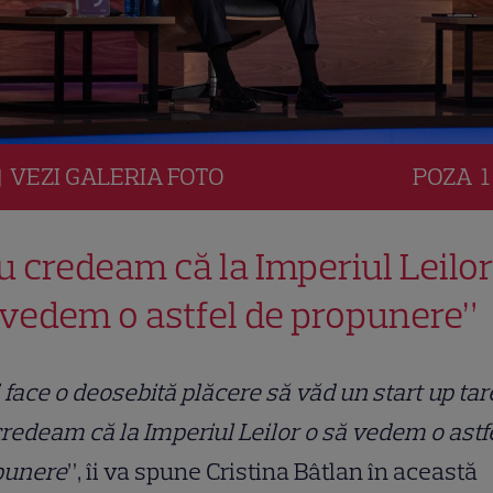
VEZI
GALERIA
FOTO
POZA
1
u credeam că la Imperiul Leilor
 vedem o astfel de propunere”
 face o deosebită plăcere să văd un start up tar
redeam că la Imperiul Leilor o să vedem o astf
punere
”, îi va spune Cristina Bâtlan în această