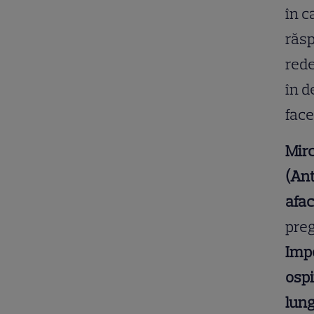
în c
răsp
rede
în d
face
Mirc
(Ant
afac
preg
Impe
ospi
lung