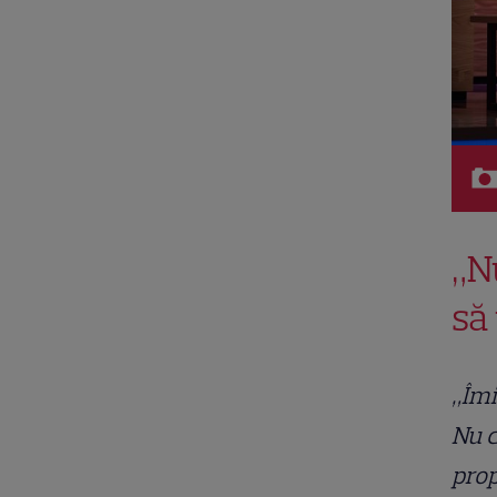
„N
să
„Îmi
Nu c
pro