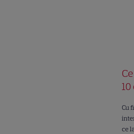
Ce
10
Cu f
inte
ce l