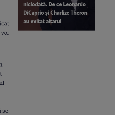
niciodată. De ce Leonardo
DiCaprio și Charlize Theron
au evitat altarul
icat
 vor
n
t
ul
ă se