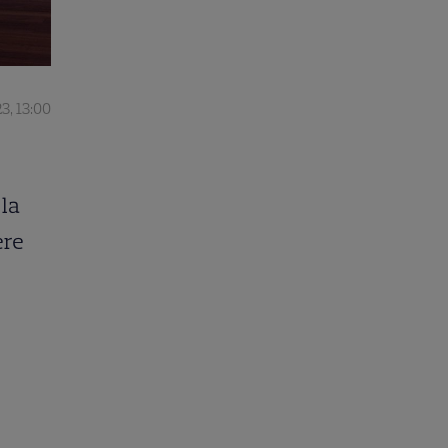
3, 13:00
 la
ere