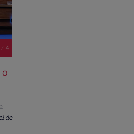
 / 4
 o
e.
el de