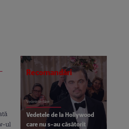
–
Recomandări
Vedete străine
ată
Vedetele de la Hollywood
care nu s-au căsătorit
ow-ul