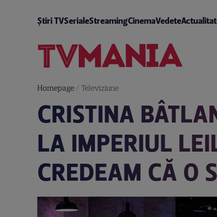
Știri TV
Seriale
Streaming
Cinema
Vedete
Actualita
Homepage
/
Televiziune
CRISTINA BÂTLA
LA IMPERIUL LEI
CREDEAM CĂ O S