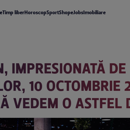
te
Timp liber
Horoscop
Sport
Shop
eJobs
Imobiliare
N, IMPRESIONATĂ D
LOR, 10 OCTOMBRIE 
Ă VEDEM O ASTFEL