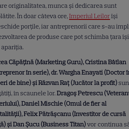
are originalitatea, munca și dedicarea sunt
lătite. În doar câteva ore,
Imperiul Leilor
își
schide porțile, iar antreprenorii care s-au impl
ezvoltarea de produse care pot schimba țara își
 apariția.
ea Căpățînă (Marketing Guru), Cristina Bâtlan
reprenor în serie), dr. Wargha Enayati (Doctor î
eri de bine) și Răzvan Raț (Jucător la profit)
sun
ătiți, în scaunele lor.
Dragoș Petrescu (Veteran
riului), Daniel Mischie (Omul de fier al
talității), Felix Pătrășcanu (Investitor de cursă
ă) și Dan Șucu (Business Titan)
vor continua s