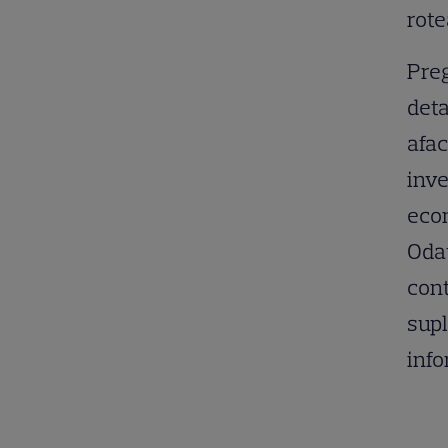
rote
Preg
deta
afac
inve
econ
Odat
cont
supl
info