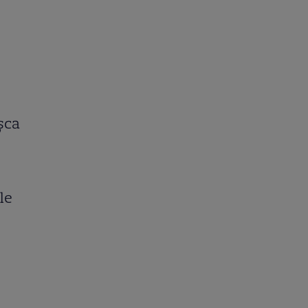
ișca
le