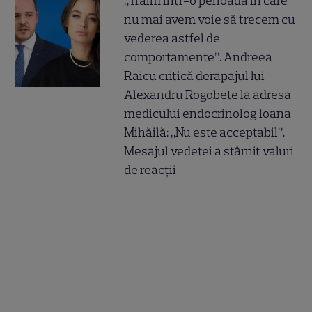
„Trăim într-o perioadă în care
nu mai avem voie să trecem cu
vederea astfel de
comportamente”. Andreea
Raicu critică derapajul lui
Alexandru Rogobete la adresa
medicului endocrinolog Ioana
Mihăilă: „Nu este acceptabil”.
Mesajul vedetei a stârnit valuri
de reacții