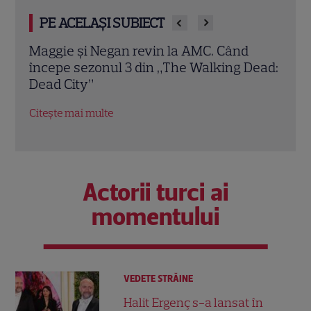
PE ACELAȘI SUBIECT
„Trafic”, episodul 3. Doru ajunge la
Ulti
Dead:
capătul puterilor după ce Marius îi obligă
term
să intre în lumea mafiei: „Nu trebuia să
grilă
ajungem aici!”
Citeș
Citește mai multe
Actorii turci ai
momentului
VEDETE STRĂINE
Halit Ergenç s-a lansat în