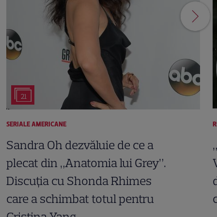
21
SERIALE AMERICANE
R
Sandra Oh dezvăluie de ce a
plecat din „Anatomia lui Grey”.
Discuția cu Shonda Rhimes
care a schimbat totul pentru
Cristina Yang