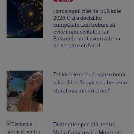
HOROSCOP
Horoscopul zilei de joi, 9 iulie
2026. O zi a deciziilor
cumpătate: Leii trebuie să
evite impulsivitatea, iar
Balanțele sunt avertizate să
nu se joace cu focul
Tabloidele scriu despre o nouă
idilă: „Irina Shayk se iubește cu
starul mai mic cu 11 ani”
Distincție specială pentru
Nadia Comăneci la Montreal: