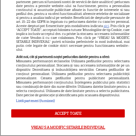
partenere, precum si furnizorii nostri de servicii de date analitice) prelucram
date pentru a permite website-ului sa functioneze, pentru a personaliza
continutul si anunturile publicitare afisate in functie de interesele si/sau
profilul dvs., pentru a va oferi functionalitati aferente retelelor de socializare
si pentru a analiza traficul pe website. Beneficiati de drepturile prevazute de
art. 15-22 din GDPR in legatura cu prelucrarea datelor cu caracter personal.
ŞTIRI
Aceste drepturi pot fi exercitate prin modalitatea indicata
aici
. Prin click pe
“ACCEPT TOATE”, acceptati folosirea tuturor Tehnologiilor de tip Cookie, care
implica inclusiv acceptul dvs. cu privire la stocarea/accesarea informatiilor
de catre Vendor-ii cu care colaboram. Prin click pe “VREAU SA MODIFIC
SETARILE INDIVIDUAL” puteti schimba preferintele in mod individual, mai
putin cele legate de cookie strict necesare pentru functionarea website-
ului.
VEDETE STRĂINE
Atât noi, cât și partenerii noștri prelucrăm datele pentru a oferi:
Măsurarea performanței reclamelor. Utilizarea profilurilor pentru selectarea
Vedetele de la Hollywood care
conținutului personalizat. Stocarea și/sau accesarea informațiilor de pe un
dispozitiv. Dezvoltarea și îmbunătățirea serviciilor. Crearea profilurilor de
nu s-au căsătorit niciodată. De
conținut personalizat. Utilizarea profilurilor pentru selectarea publicității
ce Leonardo DiCaprio și
personalizate. Crearea profilurilor pentru publicitate personalizată.
Măsurarea performanței conținutului. Înțelegerea publicului prin statistici
Charlize Theron au evitat
sau combinații de date din surse diferite. Utilizarea datelor limitate pentru a
selecta conținutul. Utilizarea de date limitate pentru a selecta publicitatea.
altarul
Date precise de geolocație și identificarea prin scanarea dispozitivului.
Listă parteneri (furnizori)
VEDETE ROMÂNEŞTI
ACCEPT TOATE
Vedete din România care au
ales nume speciale pentru
VREAU SA MODIFIC SETARILE INDIVIDUAL
copii: de la Nina, fetița Laurei