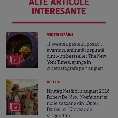
ALTE ARTICOLE
INTERESANTE
VEDETE STRĂINE
„Povestea peștelui posac”,
aventura animată inspirată
dintr-un bestseller The New
11
York Times, ajunge în
cinematografe pe 7 august
NETFLIX
Noutăți Netflix în august 2026:
Robert De Niro, „Nosferatu” și
noile sezoane din „Outer
16
Banks” și „Un veac de
singurătate”