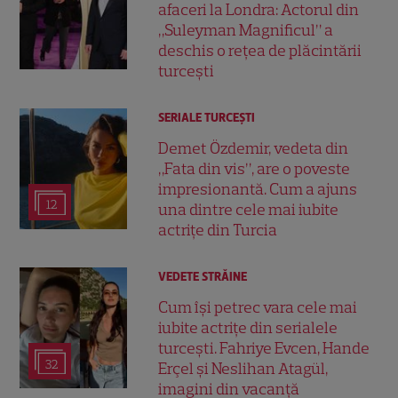
afaceri la Londra: Actorul din
„Suleyman Magnificul” a
deschis o rețea de plăcintării
turcești
SERIALE TURCEŞTI
Demet Özdemir, vedeta din
„Fata din vis”, are o poveste
impresionantă. Cum a ajuns
12
una dintre cele mai iubite
actrițe din Turcia
VEDETE STRĂINE
Cum își petrec vara cele mai
iubite actrițe din serialele
turcești. Fahriye Evcen, Hande
32
Erçel și Neslihan Atagül,
imagini din vacanță