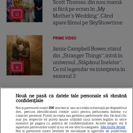
Scott Thomas, din nou mamă
și fiică pe ecran în „My
13
Mother's Wedding”. Când
apare filmul pe SkyShowtime
PRIME VIDEO
Jamie Campbell Bower, starul
din „Stranger Things”, intră în
universul „Stăpânul Inelelor”.
9
Ce rol legendar va interpreta în
sezonul 3
NETFLIX
Nouă ne pasă ca datele tale personale să rămână
confidențiale
„Palatul de Est”, noul fenomen
coreean de pe Netflix: Regele
Noi și partenerii noștri
596
stocăm și/sau accesăm informații pe dispozitivul
dvs., precum identificatorii cookie unici pentru prelucrarea datelor cu
blestemat, fantomele și
caracter personal. Puteți accepta sau gestiona preferințele dvs. făcând clic
mai jos, respectiv vă puteți opune utilizării unui interes legitim în orice
5
exorcistul care sfidează
moment pe pagina cu politica de confidențialitate. Aceste alegeri vor fi
raportate partenerilor noștri și nu vă vor afecta navigarea.
Mai multe detalii
moartea
Noi si partenerii nostri (retelele de socializare si agentiile de publicitate