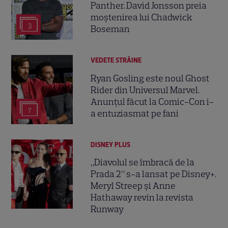
Panther. David Jonsson preia
moștenirea lui Chadwick
3
Boseman
VEDETE STRĂINE
Ryan Gosling este noul Ghost
Rider din Universul Marvel.
Anunțul făcut la Comic-Con i-
7
a entuziasmat pe fani
DISNEY PLUS
„Diavolul se îmbracă de la
Prada 2” s-a lansat pe Disney+.
Meryl Streep și Anne
Hathaway revin la revista
Runway