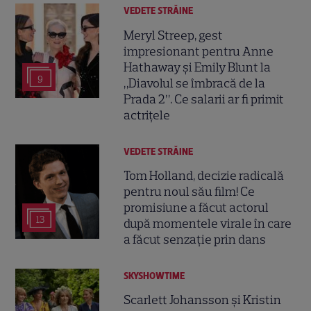
VEDETE STRĂINE
Meryl Streep, gest
impresionant pentru Anne
Hathaway și Emily Blunt la
9
„Diavolul se îmbracă de la
Prada 2”. Ce salarii ar fi primit
actrițele
VEDETE STRĂINE
Tom Holland, decizie radicală
pentru noul său film! Ce
promisiune a făcut actorul
13
după momentele virale în care
a făcut senzație prin dans
SKYSHOWTIME
Scarlett Johansson și Kristin