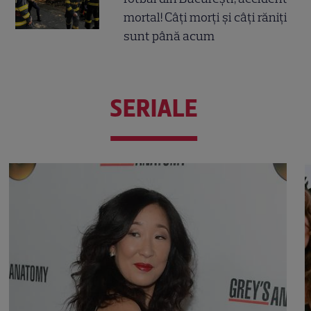
mortal! Câți morți și câți răniți
sunt până acum
SERIALE