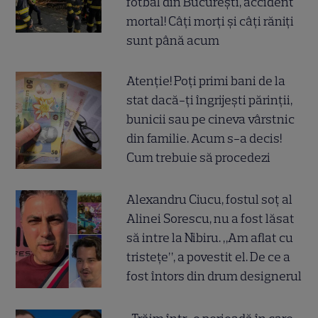
fotbal din București, accident
mortal! Câți morți și câți răniți
sunt până acum
Atenție! Poți primi bani de la
stat dacă-ți îngrijești părinții,
bunicii sau pe cineva vârstnic
din familie. Acum s-a decis!
Cum trebuie să procedezi
Alexandru Ciucu, fostul soț al
Alinei Sorescu, nu a fost lăsat
să intre la Nibiru. „Am aflat cu
tristețe”, a povestit el. De ce a
fost întors din drum designerul