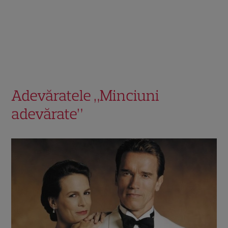
Adevăratele „Minciuni
adevărate”