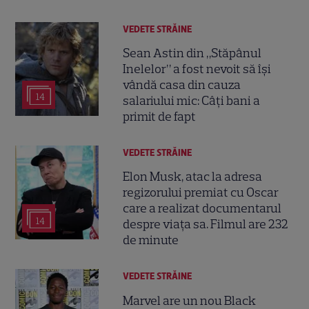
VEDETE STRĂINE
Sean Astin din „Stăpânul
Inelelor” a fost nevoit să își
vândă casa din cauza
14
salariului mic: Câți bani a
primit de fapt
VEDETE STRĂINE
Elon Musk, atac la adresa
regizorului premiat cu Oscar
care a realizat documentarul
14
despre viața sa. Filmul are 232
de minute
VEDETE STRĂINE
Marvel are un nou Black