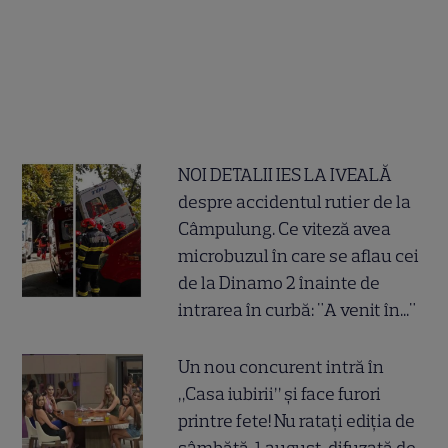
NOI DETALII IES LA IVEALĂ
despre accidentul rutier de la
Câmpulung. Ce viteză avea
microbuzul în care se aflau cei
de la Dinamo 2 înainte de
intrarea în curbă: "A venit în..."
Un nou concurent intră în
„Casa iubirii” și face furori
printre fete! Nu ratați ediția de
sâmbătă, 1 august, difuzată de