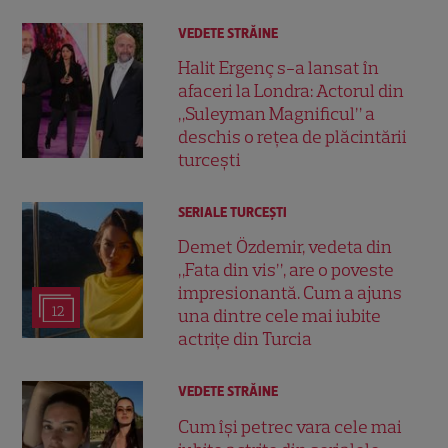
VEDETE STRĂINE
Halit Ergenç s-a lansat în
afaceri la Londra: Actorul din
„Suleyman Magnificul” a
deschis o rețea de plăcintării
turcești
SERIALE TURCEŞTI
Demet Özdemir, vedeta din
„Fata din vis”, are o poveste
impresionantă. Cum a ajuns
12
una dintre cele mai iubite
actrițe din Turcia
VEDETE STRĂINE
Cum își petrec vara cele mai