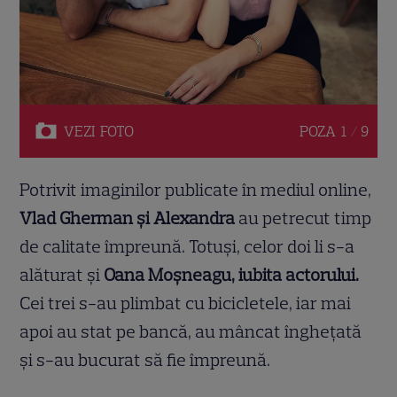
VEZI
FOTO
POZA
1 / 9
Potrivit imaginilor publicate în mediul online,
Vlad Gherman și Alexandra
au petrecut timp
de calitate împreună. Totuși, celor doi li s-a
alăturat și
Oana Moșneagu, iubita actorului.
Cei trei s-au plimbat cu bicicletele, iar mai
apoi au stat pe bancă, au mâncat înghețată
și s-au bucurat să fie împreună.