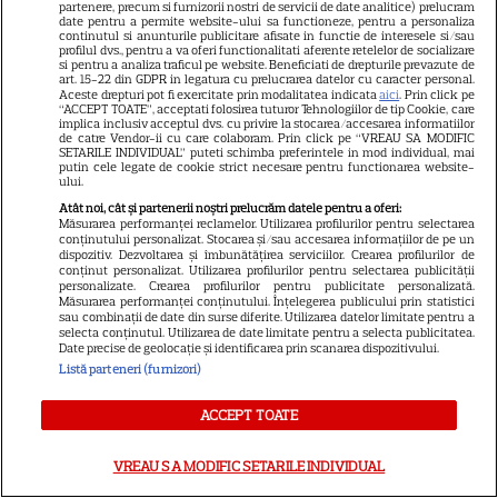
PRIME VIDEO
partenere, precum si furnizorii nostri de servicii de date analitice) prelucram
date pentru a permite website-ului sa functioneze, pentru a personaliza
continutul si anunturile publicitare afisate in functie de interesele si/sau
Când „Fălci” se întâlnește cu
profilul dvs., pentru a va oferi functionalitati aferente retelelor de socializare
si pentru a analiza traficul pe website. Beneficiati de drepturile prevazute de
„Coborâre întunecată”:
art. 15-22 din GDPR in legatura cu prelucrarea datelor cu caracter personal.
Producția claustrofobă de pe
Aceste drepturi pot fi exercitate prin modalitatea indicata
aici
. Prin click pe
“ACCEPT TOATE”, acceptati folosirea tuturor Tehnologiilor de tip Cookie, care
Prime Video ce nu trebuie
implica inclusiv acceptul dvs. cu privire la stocarea/accesarea informatiilor
de catre Vendor-ii cu care colaboram. Prin click pe “VREAU SA MODIFIC
ratată
SETARILE INDIVIDUAL” puteti schimba preferintele in mod individual, mai
putin cele legate de cookie strict necesare pentru functionarea website-
ului.
Atât noi, cât și partenerii noștri prelucrăm datele pentru a oferi:
Măsurarea performanței reclamelor. Utilizarea profilurilor pentru selectarea
conținutului personalizat. Stocarea și/sau accesarea informațiilor de pe un
ŞTIRI
dispozitiv. Dezvoltarea și îmbunătățirea serviciilor. Crearea profilurilor de
conținut personalizat. Utilizarea profilurilor pentru selectarea publicității
personalizate. Crearea profilurilor pentru publicitate personalizată.
Măsurarea performanței conținutului. Înțelegerea publicului prin statistici
sau combinații de date din surse diferite. Utilizarea datelor limitate pentru a
selecta conținutul. Utilizarea de date limitate pentru a selecta publicitatea.
Date precise de geolocație și identificarea prin scanarea dispozitivului.
VEDETE ROMÂNEŞTI
Listă parteneri (furnizori)
Vedete din România care au
ACCEPT TOATE
ales nume speciale pentru
copii: de la Nina, fetița Laurei
VREAU SA MODIFIC SETARILE INDIVIDUAL
68
Cosoi, la Jessica lui Pepe și