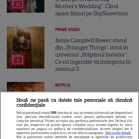
13
Mother's Wedding”. Când
apare filmul pe SkyShowtime
PRIME VIDEO
Jamie Campbell Bower, starul
din „Stranger Things”, intră în
universul „Stăpânul Inelelor”.
9
Ce rol legendar va interpreta în
sezonul 3
NETFLIX
„Palatul de Est”, noul fenomen
Nouă ne pasă ca datele tale personale să rămână
coreean de pe Netflix: Regele
confidențiale
blestemat, fantomele și
Noi și partenerii noștri
596
stocăm și/sau accesăm informații pe dispozitivul
5
exorcistul care sfidează
dvs., precum identificatorii cookie unici pentru prelucrarea datelor cu
caracter personal. Puteți accepta sau gestiona preferințele dvs. făcând clic
moartea
mai jos, respectiv vă puteți opune utilizării unui interes legitim în orice
moment pe pagina cu politica de confidențialitate. Aceste alegeri vor fi
raportate partenerilor noștri și nu vă vor afecta navigarea.
Mai multe detalii
Noi si partenerii nostri (retelele de socializare si agentiile de publicitate