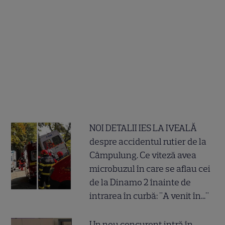
NOI DETALII IES LA IVEALĂ
despre accidentul rutier de la
Câmpulung. Ce viteză avea
microbuzul în care se aflau cei
de la Dinamo 2 înainte de
intrarea în curbă: "A venit în..."
Un nou concurent intră în