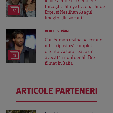
iubite actrițe din serialele
turcești. Fahriye Evcen, Hande
32
Erçel și Neslihan Atagül,
imagini din vacanță
VEDETE STRĂINE
Can Yaman revine pe ecrane
într-o ipostază complet
diferită. Actorul joacă un
31
avocat în noul serial „Bro”,
filmat în Italia
ARTICOLE PARTENERI