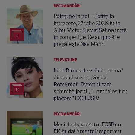
RECOMANDĂRI
Poftiți pe la noi – Poftiți la
întrecere, 27 iulie 2026: Iulia
Albu, Victor Slav și Selina intră
9
în competiție. Ce surpriză le
pregătește Nea Mărin
TELEVIZIUNE
Irina Rimes dezvăluie „arma”
din noul sezon „Vocea
României”. Butonul care
14
schimbă jocul: „L-am folosit cu
plăcere” EXCLUSIV
RECOMANDĂRI
Meci decisiv pentru FCSB cu
FK Auda! Anunțul important