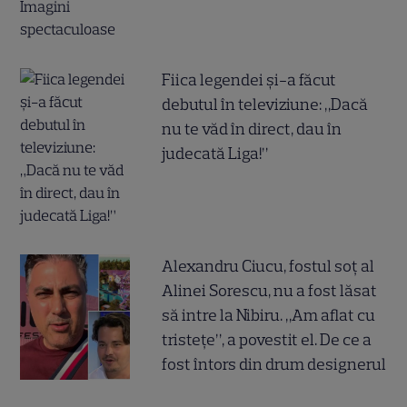
Fiica legendei și-a făcut
debutul în televiziune: „Dacă
nu te văd în direct, dau în
judecată Liga!”
Alexandru Ciucu, fostul soț al
Alinei Sorescu, nu a fost lăsat
să intre la Nibiru. „Am aflat cu
tristețe”, a povestit el. De ce a
fost întors din drum designerul