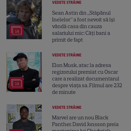
VEDETE STRĂINE
Sean Astin din „Stăpânul
Inelelor” a fost nevoit să își
vândă casa din cauza
14
salariului mic: Câți bani a
primit de fapt
VEDETE STRĂINE
Elon Musk, atac la adresa
regizorului premiat cu Oscar
care a realizat documentarul
14
despre viața sa. Filmul are 232
de minute
VEDETE STRĂINE
Marvel are un nou Black
Panther. David Jonsson preia