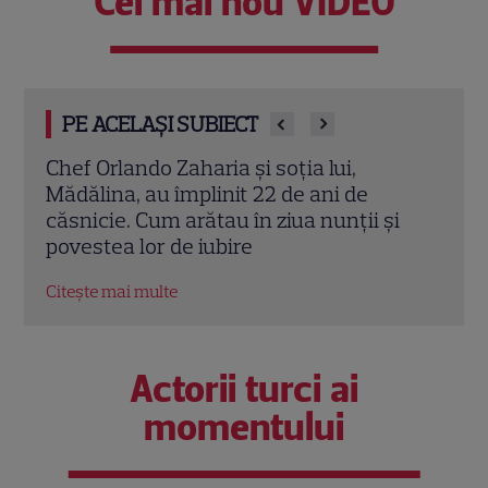
Cel mai nou VIDEO
PE ACELAȘI SUBIECT
Cine este Cosmin Curticăpean, soțul
Ceza
Laurei Cosoi. Afaceri, vârstă și povestea
dată
i
de iubire care durează de peste 10 ani
ales 
Citește mai multe
Citeș
Actorii turci ai
momentului