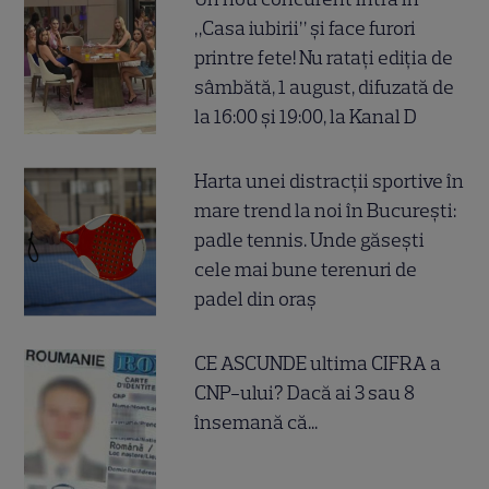
„Casa iubirii” și face furori
printre fete! Nu ratați ediția de
sâmbătă, 1 august, difuzată de
la 16:00 și 19:00, la Kanal D
Harta unei distracții sportive în
mare trend la noi în București:
padle tennis. Unde găsești
cele mai bune terenuri de
padel din oraș
CE ASCUNDE ultima CIFRA a
CNP-ului? Dacă ai 3 sau 8
însemană că...