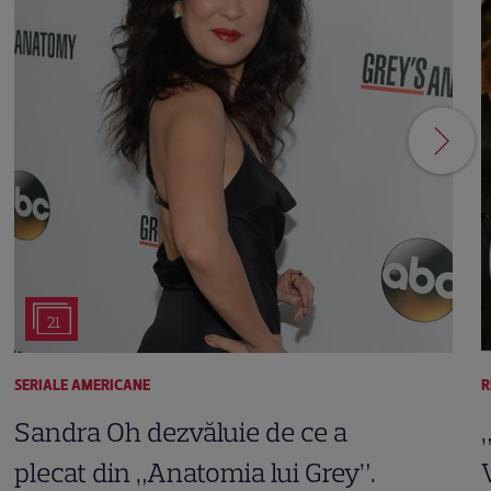
21
SERIALE AMERICANE
R
Sandra Oh dezvăluie de ce a
plecat din „Anatomia lui Grey”.