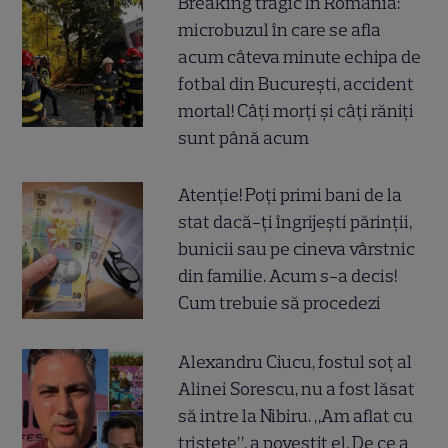
Breaking tragic în România:
microbuzul în care se afla
acum câteva minute echipa de
fotbal din București, accident
mortal! Câți morți și câți răniți
sunt până acum
Atenție! Poți primi bani de la
stat dacă-ți îngrijești părinții,
bunicii sau pe cineva vârstnic
din familie. Acum s-a decis!
Cum trebuie să procedezi
Alexandru Ciucu, fostul soț al
Alinei Sorescu, nu a fost lăsat
să intre la Nibiru. „Am aflat cu
tristețe”, a povestit el. De ce a