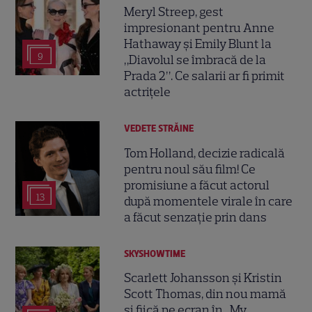
Meryl Streep, gest
impresionant pentru Anne
Hathaway și Emily Blunt la
9
„Diavolul se îmbracă de la
Prada 2”. Ce salarii ar fi primit
actrițele
VEDETE STRĂINE
Tom Holland, decizie radicală
pentru noul său film! Ce
promisiune a făcut actorul
13
după momentele virale în care
a făcut senzație prin dans
SKYSHOWTIME
Scarlett Johansson și Kristin
Scott Thomas, din nou mamă
și fiică pe ecran în „My