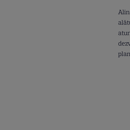
Alin
alăt
atun
dezv
plan