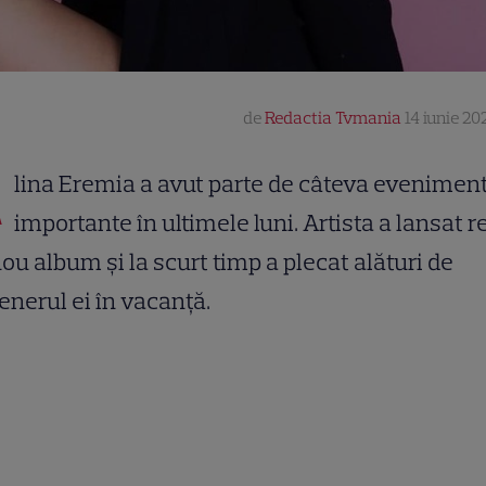
de
Redactia Tvmania
14 iunie 20
A
lina Eremia a avut parte de câteva evenimen
importante în ultimele luni. Artista a lansat 
ou album și la scurt timp a plecat alături de
enerul ei în vacanță.