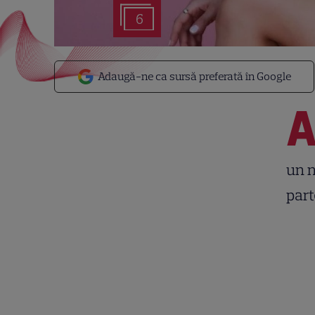
6
Adaugă-ne ca sursă preferată în Google
un n
part