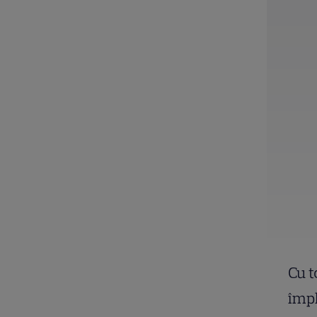
Cu t
împl