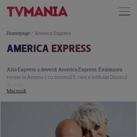
Homepage
/
America Express
AMERICA EXPRESS
Asia Express a devenit America Express. Emisiunea
revine la Antena 1 cu sezonul 5, care e intitulat Drumul
Aurului.
Prezentatoarea emisiunii este Irina Fodor și este
însoțită în această aventură de Oase și Marius Damian –
ei vor povesti telespectatorilor despre specificul zonelor
în care ajung, despre obiceiurile și ineditul lor și le vor
arăta Mexicul, Guatemala și Columbia dintr-o cu totul
altă perspectivă.