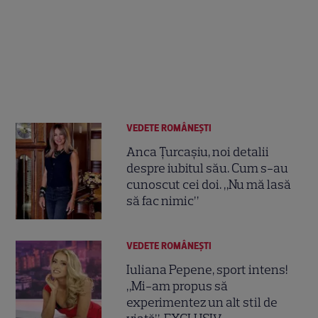
VEDETE ROMÂNEŞTI
Anca Țurcașiu, noi detalii
despre iubitul său. Cum s-au
cunoscut cei doi. „Nu mă lasă
să fac nimic”
VEDETE ROMÂNEŞTI
Iuliana Pepene, sport intens!
„Mi-am propus să
experimentez un alt stil de