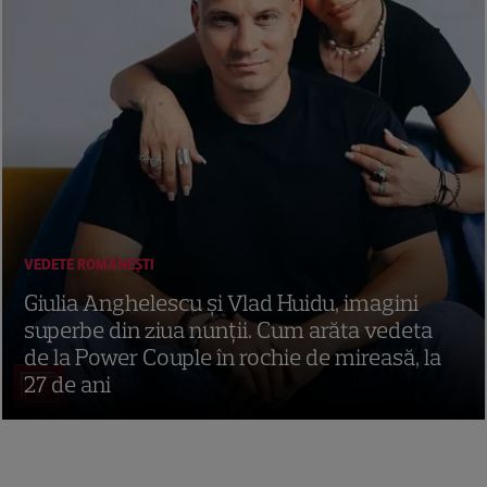
Întreaga aventură America Express poate fi urmărită la
Antena 1 în fiecare duminică, de la ora 20:00, și luni,
marți și miercuri, de la 20:30.
VEDETE ROMÂNEŞTI
Giulia Anghelescu și Vlad Huidu, imagini
superbe din ziua nunții. Cum arăta vedeta
de la Power Couple în rochie de mireasă, la
27 de ani
15