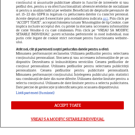
Știri mondene
continutul si anunturile publicitare afisate in functie de interesele si/sau
profilul dvs., pentru a va oferi functionalitati aferente retelelor de socializare
si pentru a analiza traficul pe website. Beneficiati de drepturile prevazute de
Avantaje
art. 15-22 din GDPR in legatura cu prelucrarea datelor cu caracter personal.
Aceste drepturi pot fi exercitate prin modalitatea indicata
aici
. Prin click pe
Elle
“ACCEPT TOATE”, acceptati folosirea tuturor Tehnologiilor de tip Cookie, care
implica inclusiv acceptul dvs. cu privire la stocarea/accesarea informatiilor
Unica
de catre Vendor-ii cu care colaboram. Prin click pe “VREAU SA MODIFIC
SETARILE INDIVIDUAL” puteti schimba preferintele in mod individual, mai
putin cele legate de cookie strict necesare pentru functionarea website-
Retete practice
ului.
Atât noi, cât și partenerii noștri prelucrăm datele pentru a oferi:
Măsurarea performanței reclamelor. Utilizarea profilurilor pentru selectarea
URMĂREȘTE-NE PE
conținutului personalizat. Stocarea și/sau accesarea informațiilor de pe un
dispozitiv. Dezvoltarea și îmbunătățirea serviciilor. Crearea profilurilor de
conținut personalizat. Utilizarea profilurilor pentru selectarea publicității
personalizate. Crearea profilurilor pentru publicitate personalizată.
Măsurarea performanței conținutului. Înțelegerea publicului prin statistici
sau combinații de date din surse diferite. Utilizarea datelor limitate pentru a
selecta conținutul. Utilizarea de date limitate pentru a selecta publicitatea.
Date precise de geolocație și identificarea prin scanarea dispozitivului.
Copyright
2026
Ringier Romania – Toate Drepturile rezervate
Listă parteneri (furnizori)
ACCEPT TOATE
Pariază responsabil! Decizia ONJN nr. 821/25.09.2025.
VREAU SA MODIFIC SETARILE INDIVIDUAL
Jocurile de noroc sunt interzise minorilor.