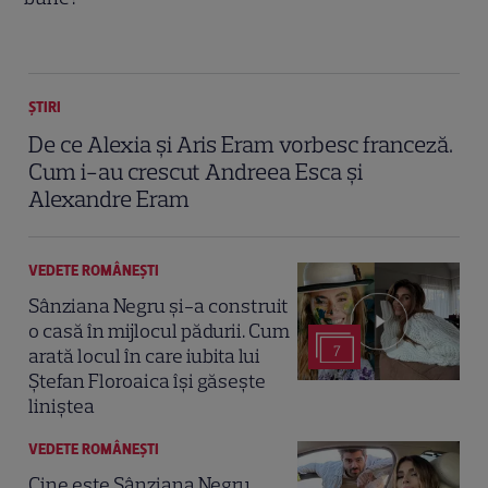
ȘTIRI
De ce Alexia și Aris Eram vorbesc franceză.
Cum i-au crescut Andreea Esca și
Alexandre Eram
VEDETE ROMÂNEŞTI
Sânziana Negru și-a construit
o casă în mijlocul pădurii. Cum
7
arată locul în care iubita lui
Ștefan Floroaica își găsește
liniștea
VEDETE ROMÂNEŞTI
Cine este Sânziana Negru,