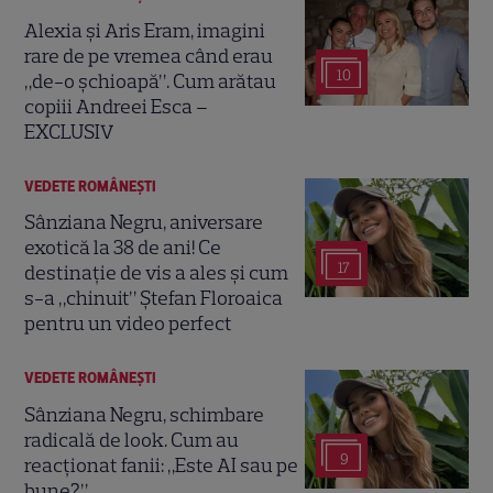
Alexia și Aris Eram, imagini
rare de pe vremea când erau
10
„de-o șchioapă”. Cum arătau
copiii Andreei Esca –
EXCLUSIV
VEDETE ROMÂNEŞTI
Sânziana Negru, aniversare
exotică la 38 de ani! Ce
17
destinație de vis a ales și cum
s-a „chinuit” Ștefan Floroaica
pentru un video perfect
VEDETE ROMÂNEŞTI
Sânziana Negru, schimbare
radicală de look. Cum au
9
reacționat fanii: „Este AI sau pe
bune?”