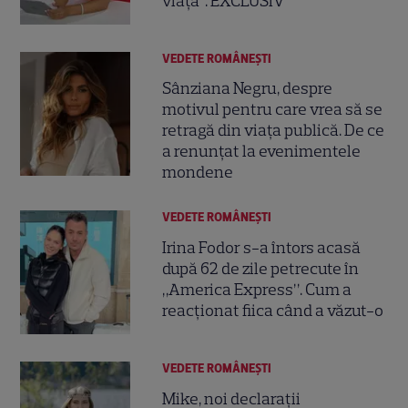
viață”. EXCLUSIV
VEDETE ROMÂNEŞTI
Sânziana Negru, despre
motivul pentru care vrea să se
retragă din viața publică. De ce
a renunțat la evenimentele
mondene
VEDETE ROMÂNEŞTI
Irina Fodor s-a întors acasă
după 62 de zile petrecute în
„America Express”. Cum a
reacționat fiica când a văzut-o
VEDETE ROMÂNEŞTI
Mike, noi declarații