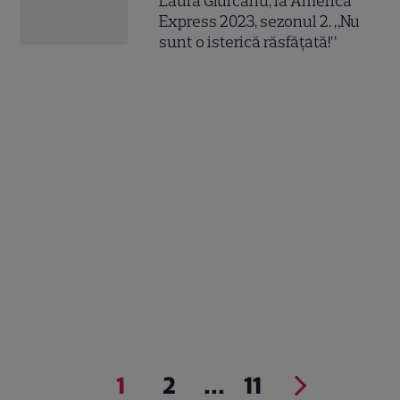
Laura Giurcanu, la America
Express 2023, sezonul 2. „Nu
sunt o isterică răsfățată!”
1
2
...
11