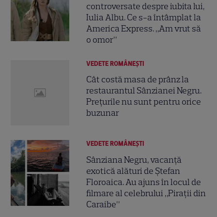
controversate despre iubita lui,
Iulia Albu. Ce s-a întâmplat la
America Express. „Am vrut să
o omor”
VEDETE ROMÂNEŞTI
Cât costă masa de prânz la
restaurantul Sânzianei Negru.
Prețurile nu sunt pentru orice
buzunar
VEDETE ROMÂNEŞTI
Sânziana Negru, vacanță
exotică alături de Ștefan
Floroaica. Au ajuns în locul de
filmare al celebrului „Pirații din
Caraibe”