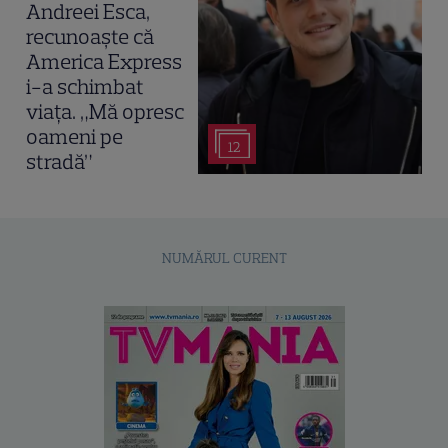
Andreei Esca,
recunoaște că
America Express
i-a schimbat
viața. „Mă opresc
oameni pe
12
stradă”
NUMĂRUL CURENT