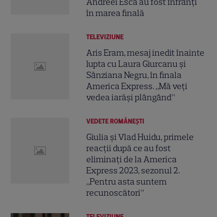
Andreei Esca au fost înfrânți
în marea finală
TELEVIZIUNE
Aris Eram, mesaj inedit înainte
lupta cu Laura Giurcanu și
Sânziana Negru, în finala
America Express. „Mă veți
vedea iarăși plângând”
VEDETE ROMÂNEŞTI
Giulia și Vlad Huidu, primele
reacții după ce au fost
eliminați de la America
Express 2023, sezonul 2.
„Pentru asta suntem
recunoscători”
TELEVIZIUNE