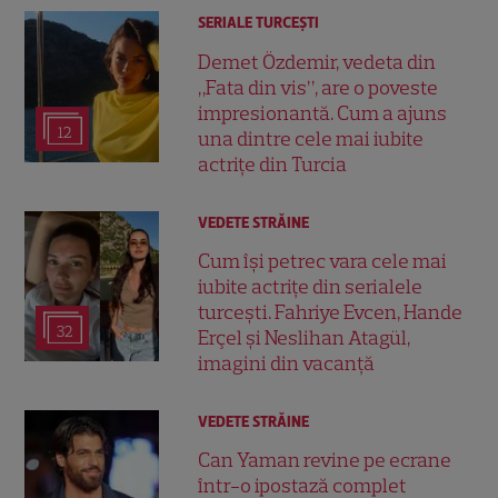
SERIALE TURCEŞTI
Demet Özdemir, vedeta din
„Fata din vis”, are o poveste
impresionantă. Cum a ajuns
12
una dintre cele mai iubite
actrițe din Turcia
VEDETE STRĂINE
Cum își petrec vara cele mai
iubite actrițe din serialele
turcești. Fahriye Evcen, Hande
32
Erçel și Neslihan Atagül,
imagini din vacanță
VEDETE STRĂINE
Can Yaman revine pe ecrane
într-o ipostază complet