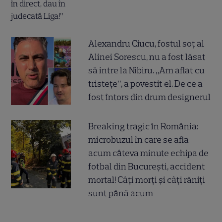
Alexandru Ciucu, fostul soț al
Alinei Sorescu, nu a fost lăsat
să intre la Nibiru. „Am aflat cu
tristețe”, a povestit el. De ce a
fost întors din drum designerul
Breaking tragic în România:
microbuzul în care se afla
acum câteva minute echipa de
fotbal din București, accident
mortal! Câți morți și câți răniți
sunt până acum