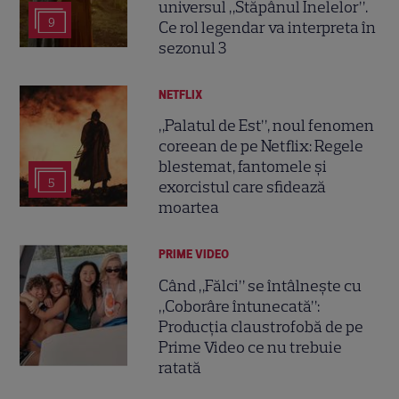
universul „Stăpânul Inelelor”.
9
Ce rol legendar va interpreta în
sezonul 3
NETFLIX
„Palatul de Est”, noul fenomen
coreean de pe Netflix: Regele
blestemat, fantomele și
5
exorcistul care sfidează
moartea
PRIME VIDEO
Când „Fălci” se întâlnește cu
„Coborâre întunecată”:
Producția claustrofobă de pe
Prime Video ce nu trebuie
ratată