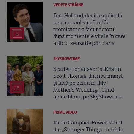
VEDETE STRĂINE
Tom Holland, decizie radicală
pentru noul său film! Ce
promisiune a făcut actorul
13
după momentele virale în care
a făcut senzație prin dans
SKYSHOWTIME
Scarlett Johansson și Kristin
Scott Thomas, din nou mamă
și fiică pe ecran în „My
13
Mother's Wedding”. Când
apare filmul pe SkyShowtime
PRIME VIDEO
Jamie Campbell Bower, starul
din „Stranger Things”, intră în