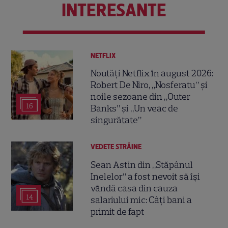
INTERESANTE
NETFLIX
Noutăți Netflix în august 2026:
Robert De Niro, „Nosferatu” și
noile sezoane din „Outer
16
Banks” și „Un veac de
singurătate”
VEDETE STRĂINE
Sean Astin din „Stăpânul
Inelelor” a fost nevoit să își
vândă casa din cauza
14
salariului mic: Câți bani a
primit de fapt