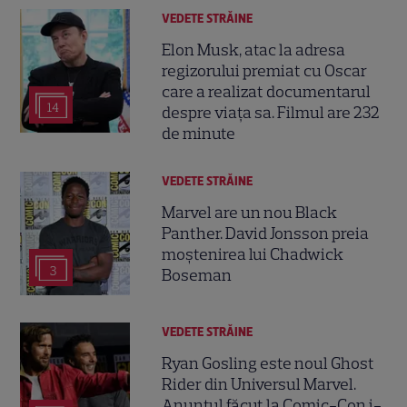
VEDETE STRĂINE
Elon Musk, atac la adresa
regizorului premiat cu Oscar
care a realizat documentarul
14
despre viața sa. Filmul are 232
de minute
VEDETE STRĂINE
Marvel are un nou Black
Panther. David Jonsson preia
moștenirea lui Chadwick
3
Boseman
VEDETE STRĂINE
Ryan Gosling este noul Ghost
Rider din Universul Marvel.
Anunțul făcut la Comic-Con i-