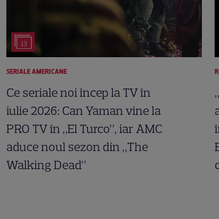
13
SERIALE AMERICANE
R
Ce seriale noi încep la TV în
iulie 2026: Can Yaman vine la
PRO TV în „El Turco”, iar AMC
aduce noul sezon din „The
Walking Dead”