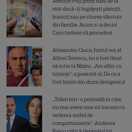
Atenție! Poți primi bani de la
stat dacă-ți îngrijești părinții,
bunicii sau pe cineva vârstnic
din familie. Acum s-a decis!
Cum trebuie să procedezi
Alexandru Ciucu, fostul soț al
Alinei Sorescu, nu a fost lăsat
să intre la Nibiru. „Am aflat cu
tristețe”, a povestit el. De ce a
fost întors din drum designerul
„Trăim într-o perioadă în care
nu mai avem voie să trecem cu
vederea astfel de
comportamente”. Andreea
Raicu critică derapajul lui