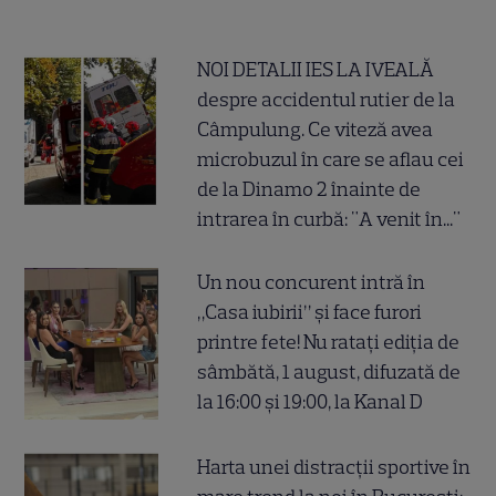
NOI DETALII IES LA IVEALĂ
despre accidentul rutier de la
Câmpulung. Ce viteză avea
microbuzul în care se aflau cei
de la Dinamo 2 înainte de
intrarea în curbă: "A venit în..."
Un nou concurent intră în
„Casa iubirii” și face furori
printre fete! Nu ratați ediția de
sâmbătă, 1 august, difuzată de
la 16:00 și 19:00, la Kanal D
Harta unei distracții sportive în