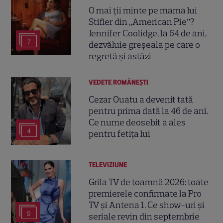
O mai ții minte pe mama lui
Stifler din „American Pie”?
Jennifer Coolidge, la 64 de ani,
7
dezvăluie greșeala pe care o
regretă și astăzi
VEDETE ROMÂNEŞTI
Cezar Ouatu a devenit tată
pentru prima dată la 46 de ani.
Ce nume deosebit a ales
4
pentru fetița lui
TELEVIZIUNE
Grila TV de toamnă 2026: toate
premierele confirmate la Pro
TV și Antena 1. Ce show-uri și
9
seriale revin din septembrie