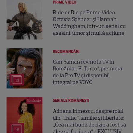
PRIME VIDEO
Ride or Die pe Prime Video.
Octavia Spencer și Hannah
Waddingham, într-un serial cu
asasini, umor și multă acțiune
RECOMANDĂRI
Can Yaman revine la TV în
România! „El Turco”, premiera
de la Pro TV și disponibil
13
integral pe VOYO
SERIALE ROMÂNEŞTI
Exclusiv
Adriana Irimescu, despre rolul
din „Trafic”, familie și libertate:
„Cea mai bună decizie a fost să
16
aleg să fiu liberă” / EXCLUSIV