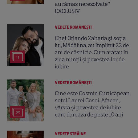
au rămas nerezolvate”
EXCLUSIV
VEDETE ROMÂNEŞTI
Chef Orlando Zaharia și soția
lui, Mădălina, au împlinit 22 de
ani de căsnicie. Cum arătau în
11
ziua nunții și povestea lor de
iubire
VEDETE ROMÂNEŞTI
Cine este Cosmin Curticăpean,
soțul Laurei Cosoi. Afaceri,
vârstă și povestea de iubire
29
care durează de peste 10 ani
VEDETE STRĂINE