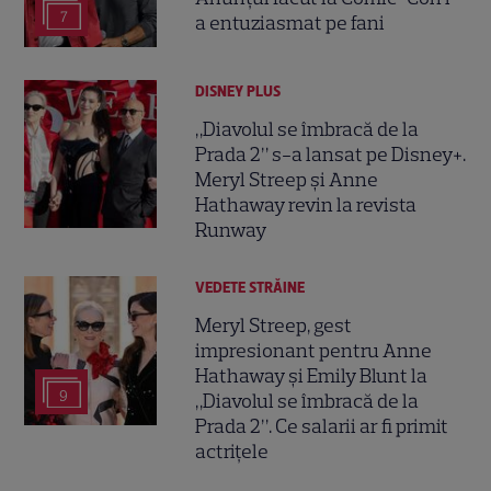
7
a entuziasmat pe fani
DISNEY PLUS
„Diavolul se îmbracă de la
Prada 2” s-a lansat pe Disney+.
Meryl Streep și Anne
Hathaway revin la revista
Runway
VEDETE STRĂINE
Meryl Streep, gest
impresionant pentru Anne
Hathaway și Emily Blunt la
9
„Diavolul se îmbracă de la
Prada 2”. Ce salarii ar fi primit
actrițele