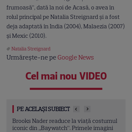
frumoasă”, dată la noi de Acasă, o avea în
rolul principal pe Natalia Streignard şi a fost
deja adaptată în India (2004), Malaezia (2007)
şi Mexic (2010).
Natalia Streignard
Urmărește-ne pe
Google News
Cel mai nou VIDEO
PE ACELAȘI SUBIECT
umul
Demet Özdemir, vedeta din „Fata din
Magg
ini
vis”, are o poveste impresionantă. Cum a
înce