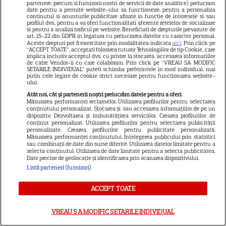
partenere, precum si furnizorii nostri de servicii de date analitice) prelucram
Libertatea pentru femei
date pentru a permite website-ului sa functioneze, pentru a personaliza
continutul si anunturile publicitare afisate in functie de interesele si/sau
GSP
profilul dvs., pentru a va oferi functionalitati aferente retelelor de socializare
si pentru a analiza traficul pe website. Beneficiati de drepturile prevazute de
Știri mondene
art. 15-22 din GDPR in legatura cu prelucrarea datelor cu caracter personal.
Aceste drepturi pot fi exercitate prin modalitatea indicata
aici
. Prin click pe
Avantaje
“ACCEPT TOATE”, acceptati folosirea tuturor Tehnologiilor de tip Cookie, care
implica inclusiv acceptul dvs. cu privire la stocarea/accesarea informatiilor
de catre Vendor-ii cu care colaboram. Prin click pe “VREAU SA MODIFIC
Elle
SETARILE INDIVIDUAL” puteti schimba preferintele in mod individual, mai
putin cele legate de cookie strict necesare pentru functionarea website-
Unica
ului.
Atât noi, cât și partenerii noștri prelucrăm datele pentru a oferi:
Retete practice
Măsurarea performanței reclamelor. Utilizarea profilurilor pentru selectarea
conținutului personalizat. Stocarea și/sau accesarea informațiilor de pe un
dispozitiv. Dezvoltarea și îmbunătățirea serviciilor. Crearea profilurilor de
conținut personalizat. Utilizarea profilurilor pentru selectarea publicității
URMĂREȘTE-NE PE
personalizate. Crearea profilurilor pentru publicitate personalizată.
Măsurarea performanței conținutului. Înțelegerea publicului prin statistici
sau combinații de date din surse diferite. Utilizarea datelor limitate pentru a
selecta conținutul. Utilizarea de date limitate pentru a selecta publicitatea.
Date precise de geolocație și identificarea prin scanarea dispozitivului.
Listă parteneri (furnizori)
Copyright
2026
Ringier Romania – Toate Drepturile rezervate
ACCEPT TOATE
VREAU SA MODIFIC SETARILE INDIVIDUAL