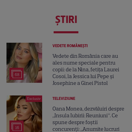
ŞTIRI
VEDETE ROMÂNEŞTI
Vedete din România care au
ales nume speciale pentru
copii: de la Nina, fetița Laurei
68
Cosoi, la Jessica lui Pepe și
Josephine a Ginei Pistol
TELEVIZIUNE
Exclusiv
Oana Monea, dezvăluiri despre
„Insula Iubirii: Reuniuni”. Ce
spune despre foștii
16
concurenți: „Anumite lucruri