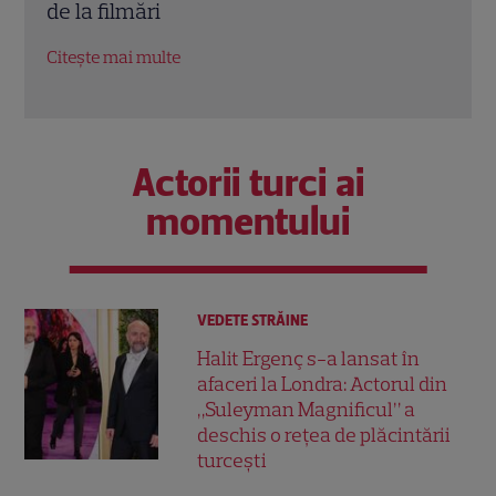
ajuns una dintre cele mai iubite actrițe
Dead
din Turcia
Citeș
Citește mai multe
Actorii turci ai
momentului
VEDETE STRĂINE
Halit Ergenç s-a lansat în
afaceri la Londra: Actorul din
„Suleyman Magnificul” a
deschis o rețea de plăcintării
turcești