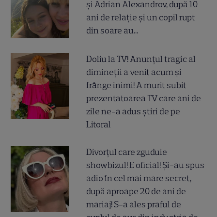
și Adrian Alexandrov, după 10
ani de relație și un copil rupt
din soare au...
Doliu la TV! Anunțul tragic al
dimineții a venit acum și
frânge inimi! A murit subit
prezentatoarea TV care ani de
zile ne-a adus știri de pe
Litoral
Divorțul care zguduie
showbizul! E oficial! Și-au spus
adio în cel mai mare secret,
după aproape 20 de ani de
mariaj! S-a ales praful de