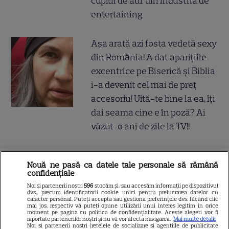
cuplul de aur din industria de
entertaining
Așa arată azi fosta vedetă sexy
din România! A dat aparițiile
excentrice pe Biserică și Biblia
i-a devenit cel mai de preț
accesoriu! Uită-te bine la ea, îți
dai seama cine e în poză? Ai
văzut-o ani de zile la TV!!
Nouă ne pasă ca datele tale personale să rămână
confidențiale
Noi și partenerii noștri
596
stocăm și/sau accesăm informații pe dispozitivul
dvs., precum identificatorii cookie unici pentru prelucrarea datelor cu
caracter personal. Puteți accepta sau gestiona preferințele dvs. făcând clic
mai jos, respectiv vă puteți opune utilizării unui interes legitim în orice
moment pe pagina cu politica de confidențialitate. Aceste alegeri vor fi
raportate partenerilor noștri și nu vă vor afecta navigarea.
Mai multe detalii
Noi si partenerii nostri (retelele de socializare si agentiile de publicitate