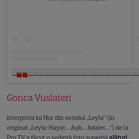
A post shared by meryemuzerlimeryem (@meryemuzerlimeryem
Gonca Vuslateri
Interpreta lui Nur din serialul „Leyla” (în
original „Leyla: Hayat… Aşk… Adalet…”) de la
Pro TV a făcut o ședință foto superbă
alături