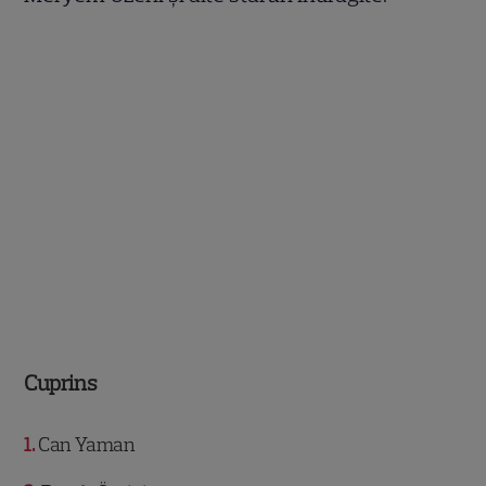
Cuprins
1
Can Yaman