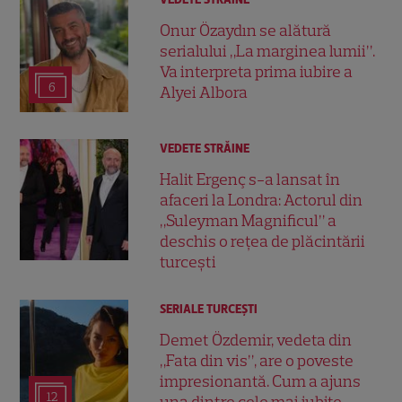
Onur Özaydın se alătură
serialului „La marginea lumii”.
Va interpreta prima iubire a
6
Alyei Albora
VEDETE STRĂINE
Halit Ergenç s-a lansat în
afaceri la Londra: Actorul din
„Suleyman Magnificul” a
deschis o rețea de plăcintării
turcești
SERIALE TURCEŞTI
Demet Özdemir, vedeta din
„Fata din vis”, are o poveste
impresionantă. Cum a ajuns
12