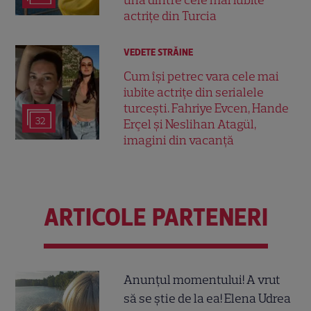
una dintre cele mai iubite
actrițe din Turcia
VEDETE STRĂINE
Cum își petrec vara cele mai
iubite actrițe din serialele
turcești. Fahriye Evcen, Hande
32
Erçel și Neslihan Atagül,
imagini din vacanță
ARTICOLE PARTENERI
Anunțul momentului! A vrut
să se știe de la ea! Elena Udrea