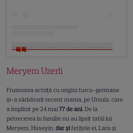
A post shared by Hande Soral Demirci (@handesoral)
Meryem Uzerli
Frumoasa actriță cu origini turco-germane
și-a sărbătorit recent mama, pe Ursula, care
a împlinit pe 24 mai
77 de ani
. De la
petrecerea în familie nu au lipsit tatăl lui
Meryem, Hüseyin,
dar și
fetițele ei, Lara și