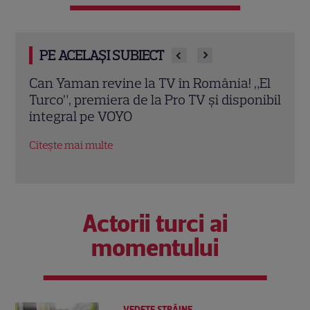
PE ACELAȘI SUBIECT
an revine la TV în România! „El
Can Yaman revin
 premiera de la Pro TV și disponibil
ipostază complet 
al pe VOYO
un avocat în noul 
Italia
ai multe
Citește mai multe
Actorii turci ai
momentului
VEDETE STRĂINE