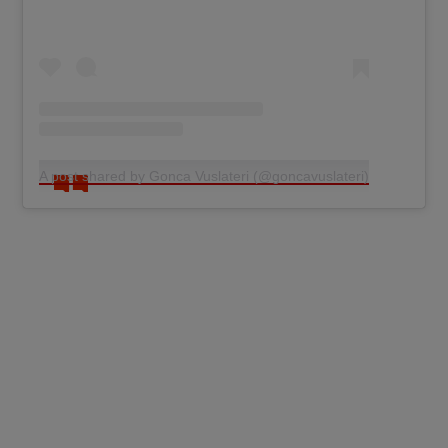
A post shared by Gonca Vuslateri (@goncavuslateri)