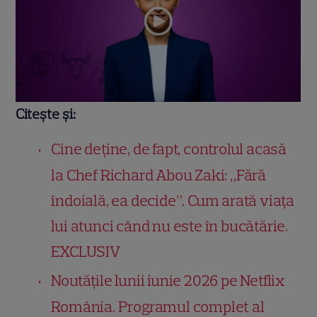
Citește și:
Cine deține, de fapt, controlul acasă
la Chef Richard Abou Zaki: „Fără
îndoială, ea decide”. Cum arată viața
lui atunci când nu este în bucătărie.
EXCLUSIV
Noutățile lunii iunie 2026 pe Netflix
România. Programul complet al