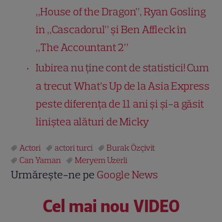
„House of the Dragon”, Ryan Gosling
în „Cascadorul” și Ben Affleck în
„The Accountant 2”
Iubirea nu ține cont de statistici! Cum
a trecut What’s Up de la Asia Express
peste diferența de 11 ani și și-a găsit
liniștea alături de Micky
Actori
actori turci
Burak Özçivit
Can Yaman
Meryem Uzerli
Urmărește-ne pe
Google News
Cel mai nou VIDEO