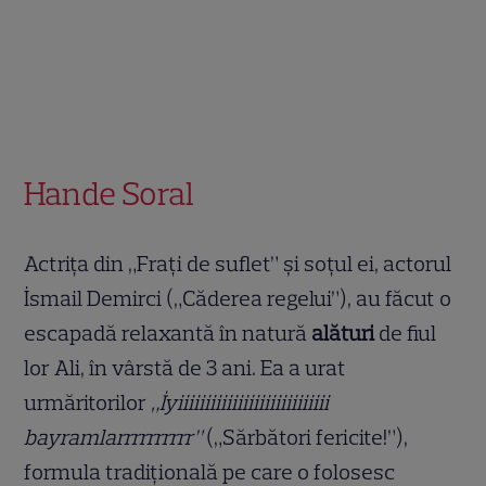
Hande Soral
Actrița din „Frați de suflet” și soțul ei, actorul
İsmail Demirci („Căderea regelui”), au făcut o
escapadă relaxantă în natură
alături
de fiul
lor Ali, în vârstă de 3 ani. Ea a urat
urmăritorilor
„İyiiiiiiiiiiiiiiiiiiiiiiiiiiii
bayramlarrrrrrrrrr”
(„Sărbători fericite!”),
formula tradițională pe care o folosesc