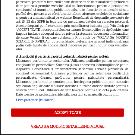
partenere, precum si furnizorii nostri de servicii de date analitice) prelucram
date pentru a permite website-ului sa functioneze, pentru a personaliza
continutul si anunturile publicitare afisate in functie de interesele si/sau
profilul dvs., pentru a va oferi functionalitati aferente retelelor de socializare
si pentru a analiza traficul pe website. Beneficiati de drepturile prevazute de
art. 15-22 din GDPR in legatura cu prelucrarea datelor cu caracter personal.
Aceste drepturi pot fi exercitate prin modalitatea indicata
aici
. Prin click pe
“ACCEPT TOATE”, acceptati folosirea tuturor Tehnologiilor de tip Cookie, care
implica inclusiv acceptul dvs. cu privire la stocarea/accesarea informatiilor
de catre Vendor-ii cu care colaboram. Prin click pe “VREAU SA MODIFIC
SETARILE INDIVIDUAL” puteti schimba preferintele in mod individual, mai
putin cele legate de cookie strict necesare pentru functionarea website-
ului.
VIDEO Scene neașteptate pe
Atât noi, cât și partenerii noștri prelucrăm datele pentru a oferi:
Măsurarea performanței reclamelor. Utilizarea profilurilor pentru selectarea
Transfăgărășan, surprinse în
conținutului personalizat. Stocarea și/sau accesarea informațiilor de pe un
imagini. Un urs A FĂCUT
dispozitiv. Dezvoltarea și îmbunătățirea serviciilor. Crearea profilurilor de
conținut personalizat. Utilizarea profilurilor pentru selectarea publicității
PRĂPĂD la o mașină, iar
personalizate. Crearea profilurilor pentru publicitate personalizată.
Măsurarea performanței conținutului. Înțelegerea publicului prin statistici
momentul când animalul a
sau combinații de date din surse diferite. Utilizarea datelor limitate pentru a
selecta conținutul. Utilizarea de date limitate pentru a selecta publicitatea.
început să o distrugă i-a lăsat
Date precise de geolocație și identificarea prin scanarea dispozitivului.
Listă parteneri (furnizori)
pe MARTORI FĂRĂ REACȚIE.
Ce a urmat și ce s-a întâmplat
ACCEPT TOATE
cu proprietarii autoturismului
VREAU SA MODIFIC SETARILE INDIVIDUAL