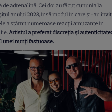
ă de adrenalină. Cei doi au făcut cununia la
șitul anului 2023, însă modul în care și-au invit
le a stârnit numeroase reacții amuzante în
lie.
Artistul a preferat discreția și autenticitate
l unei nunți fastuoase.