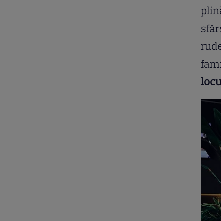
plin
sfâr
rude
fami
locu