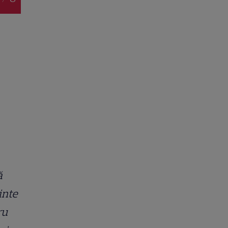
ă
inte
ru