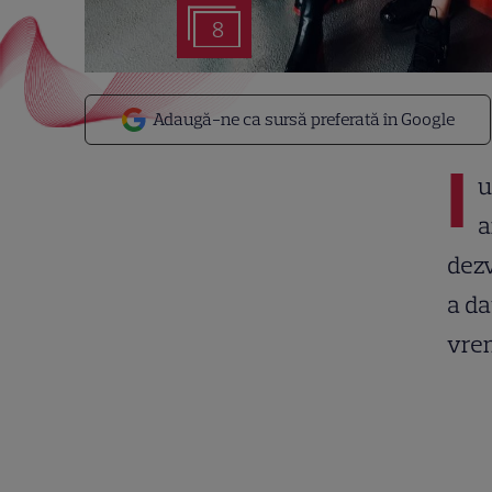
8
Adaugă-ne ca sursă preferată în Google
I
u
a
dezv
a da
vrem