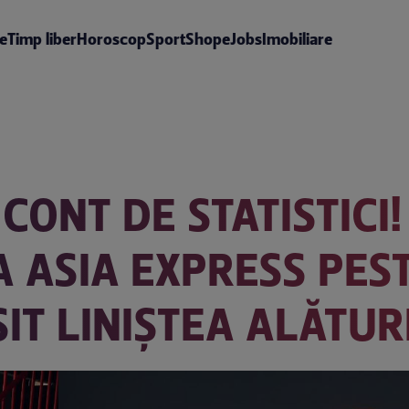
te
Timp liber
Horoscop
Sport
Shop
eJobs
Imobiliare
 CONT DE STATISTICI
A ASIA EXPRESS PES
ĂSIT LINIȘTEA ALĂTU