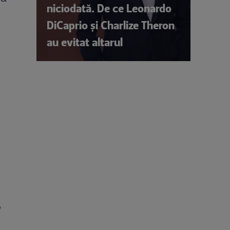
niciodată. De ce Leonardo
DiCaprio și Charlize Theron
au evitat altarul
,