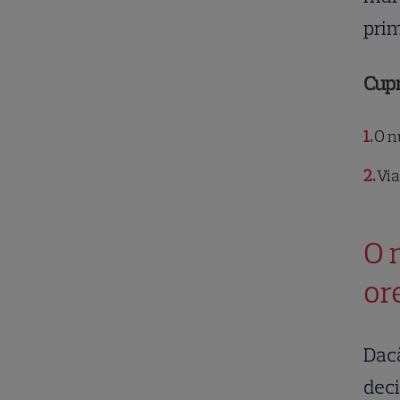
prim
Cup
1
O nu
2
Viaț
O 
or
Dacă
deci