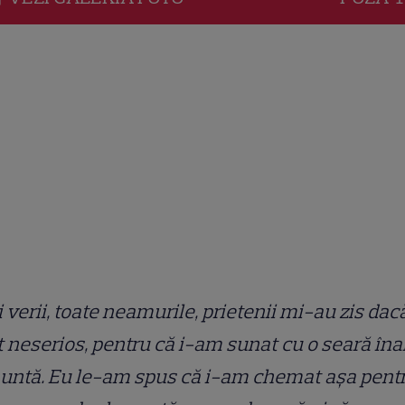
i verii, toate neamurile, prietenii mi-au zis dac
 neserios, pentru că i-am sunat cu o seară îna
nuntă. Eu le-am spus că i-am chemat așa pent