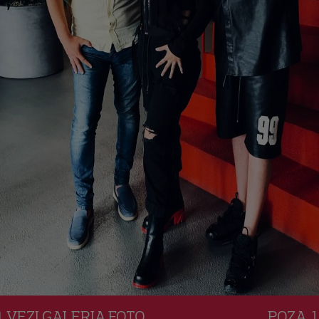
VEZI
GALERIA
FOTO
POZA
1