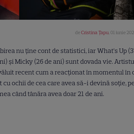
de
Cristina Țapu
,
01 iunie 202
birea nu ține cont de statistici, iar What’s Up (
ni) și Micky (26 de ani) sunt dovada vie. Artistu
ăluit recent cum a reacționat în momentul în 
t cu ochii de cea care avea să-i devină soție, p
ea când tânăra avea doar 21 de ani.