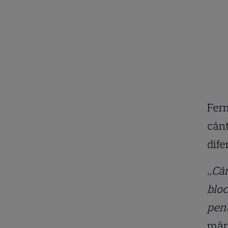
Fer
cân
dife
„Câ
bloc
pent
mărt