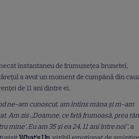
mecat instantaneu de frumusețea brunetei,
tărețul a avut un moment de cumpănă din cau
renței de 11 ani dintre ei.
nd ne-am cunoscut, am întins mâna și m-am
at. Am zis „Doamne, ce fată frumoasă, prea tâ
ru mine’. Eu am 35 și ea 24, 11 ani între noi”,
a
urisit
What’s Up
, vizibil emoționat de amintir