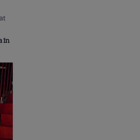
at
a în