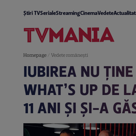
Știri TV
Seriale
Streaming
Cinema
Vedete
Actualita
Homepage
/
Vedete româneşti
IUBIREA NU ȚINE
WHAT’S UP DE L
11 ANI ȘI ȘI-A G