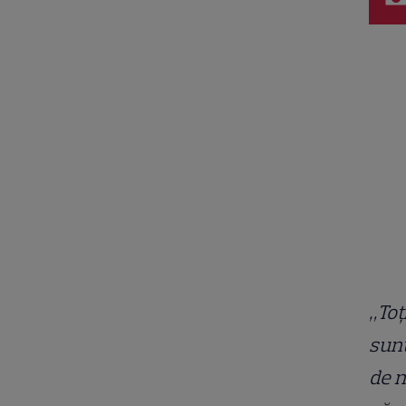
„Toț
sunt
de 