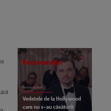
za
Recomandări
Vedete străine
nără
Vedetele de la Hollywood
care nu s-au căsătorit
ea