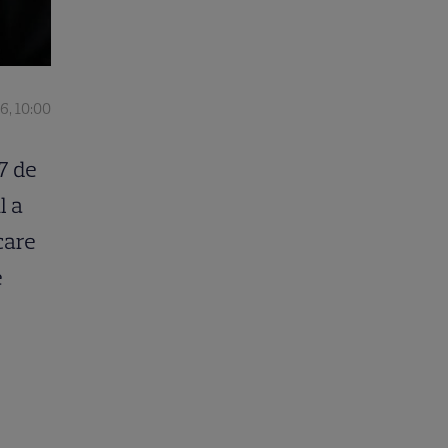
6, 10:00
37 de
l a
care
e