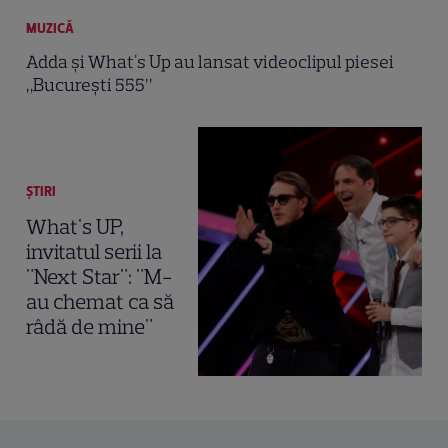
MUZICĂ
Adda şi What's Up au lansat videoclipul piesei
„Bucureşti 555”
ȘTIRI
What's UP,
invitatul serii la
"Next Star": "M-
au chemat ca să
râdă de mine"