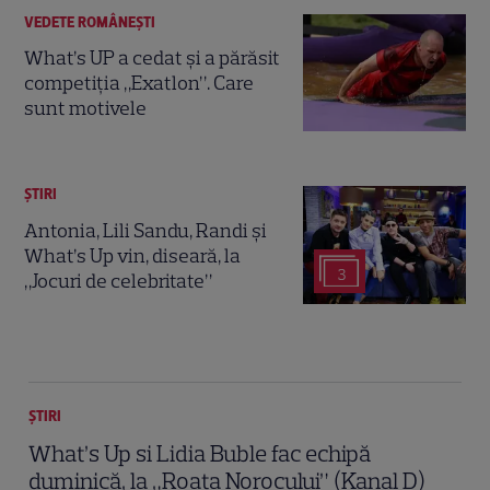
VEDETE ROMÂNEŞTI
What’s UP a cedat și a părăsit
competiția „Exatlon”. Care
sunt motivele
ȘTIRI
Antonia, Lili Sandu, Randi și
What’s Up vin, diseară, la
3
„Jocuri de celebritate”
ȘTIRI
What’s Up si Lidia Buble fac echipă
duminică, la „Roata Norocului” (Kanal D)