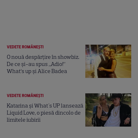
VEDETE ROMÂNEŞTI
O nouă despărțire în showbiz.
De ce și-au spus „Adio!”
What’s up și Alice Badea
VEDETE ROMÂNEŞTI
Katarina și What's UP lansează
Liquid Love, o piesă dincolo de
limitele iubirii