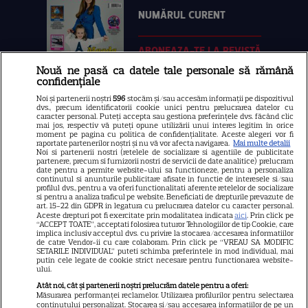
NUMĂRUL CURENT
ABONEAZA-TE LA REVISTĂ
Nouă ne pasă ca datele tale personale să rămână
confidențiale
Noi și partenerii noștri
596
stocăm și/sau accesăm informații pe dispozitivul
dvs., precum identificatorii cookie unici pentru prelucrarea datelor cu
Libertatea
caracter personal. Puteți accepta sau gestiona preferințele dvs. făcând clic
mai jos, respectiv vă puteți opune utilizării unui interes legitim în orice
moment pe pagina cu politica de confidențialitate. Aceste alegeri vor fi
Libertatea pentru femei
raportate partenerilor noștri și nu vă vor afecta navigarea.
Mai multe detalii
Noi si partenerii nostri (retelele de socializare si agentiile de publicitate
GSP
partenere, precum si furnizorii nostri de servicii de date analitice) prelucram
date pentru a permite website-ului sa functioneze, pentru a personaliza
Știri mondene
continutul si anunturile publicitare afisate in functie de interesele si/sau
profilul dvs., pentru a va oferi functionalitati aferente retelelor de socializare
si pentru a analiza traficul pe website. Beneficiati de drepturile prevazute de
Avantaje
art. 15-22 din GDPR in legatura cu prelucrarea datelor cu caracter personal.
Aceste drepturi pot fi exercitate prin modalitatea indicata
aici
. Prin click pe
Elle
“ACCEPT TOATE”, acceptati folosirea tuturor Tehnologiilor de tip Cookie, care
implica inclusiv acceptul dvs. cu privire la stocarea/accesarea informatiilor
Unica
de catre Vendor-ii cu care colaboram. Prin click pe “VREAU SA MODIFIC
SETARILE INDIVIDUAL” puteti schimba preferintele in mod individual, mai
putin cele legate de cookie strict necesare pentru functionarea website-
Retete practice
ului.
Atât noi, cât și partenerii noștri prelucrăm datele pentru a oferi:
Măsurarea performanței reclamelor. Utilizarea profilurilor pentru selectarea
URMĂREȘTE-NE PE
conținutului personalizat. Stocarea și/sau accesarea informațiilor de pe un