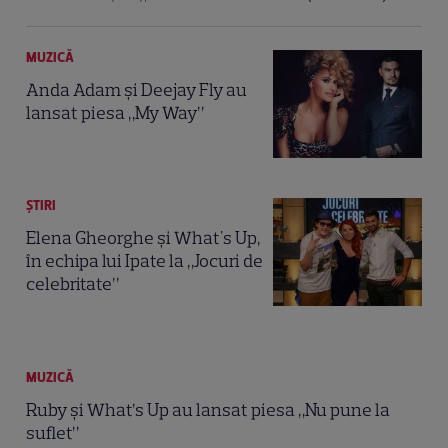
MUZICĂ
Anda Adam şi Deejay Fly au
lansat piesa „My Way”
ȘTIRI
Elena Gheorghe și What's Up,
în echipa lui Ipate la „Jocuri de
celebritate”
MUZICĂ
Ruby şi What’s Up au lansat piesa „Nu pune la
suflet”