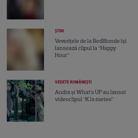
ȘTIRI
Veveriţele de la RedBlonde îşi
lansează clipul la “Happy
Hour”
VEDETE ROMÂNEŞTI
Andra şi What’s UP au lansat
videoclipul “K la meteo”