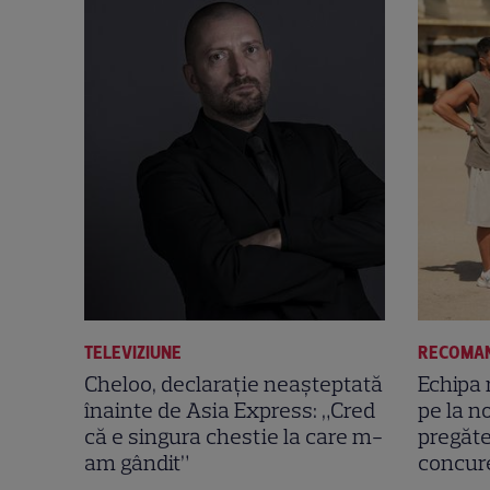
TELEVIZIUNE
RECOMA
Cheloo, declarație neașteptată
Echipa r
înainte de Asia Express: „Cred
pe la no
că e singura chestie la care m-
pregăt
am gândit”
concure