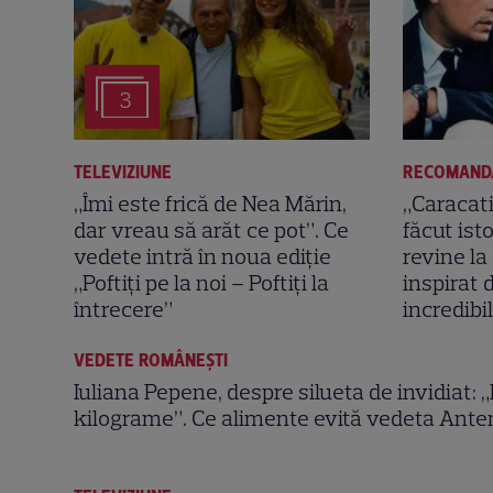
3
TELEVIZIUNE
RECOMAND
„Îmi este frică de Nea Mărin,
„Caracati
dar vreau să arăt ce pot”. Ce
făcut ist
vedete intră în noua ediție
revine la
„Poftiți pe la noi – Poftiți la
inspirat 
întrecere”
incredibi
VEDETE ROMÂNEŞTI
Iuliana Pepene, despre silueta de invidiat: 
kilograme”. Ce alimente evită vedeta Ante