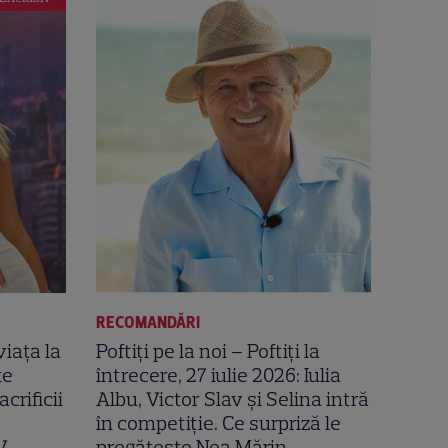
RECOMANDĂRI
viața la
Poftiți pe la noi – Poftiți la
te
întrecere, 27 iulie 2026: Iulia
crificii
Albu, Victor Slav și Selina intră
în competiție. Ce surpriză le
V
pregătește Nea Mărin