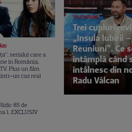
TELEVIZIUNE
Trei cupluri revi
„Insula Iubirii –
Reuniuni”. Ce s
ĂRI
ța”, serialul care a
întâmplă când 
orie în România,
întâlnesc din n
 TV. Plus un film
dintr-un caz real
Radu Vâlcan
l
4
„Ridic 85 de
na 1. EXCLUSIV