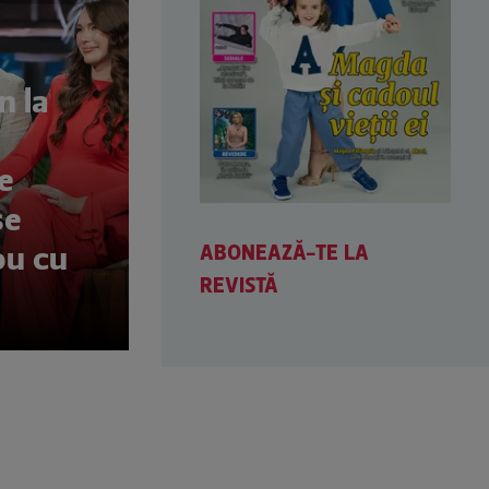
n la
e
se
ABONEAZĂ-TE LA
ou cu
REVISTĂ