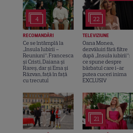
varianta românească a emisiunii Peki
4
22
Apreciat este și show-ul de stand-u
Din 2021, Antena 1 difuzează și serialu
RECOMANDĂRI
TELEVIZIUNE
Ce se întâmplă la
Oana Monea,
„Insula Iubirii –
dezvăluiri fără filtre
Din 10 noiembrie 2010 postul nu se ma
Reuniuni”. Francesca
după „Insula iubirii”:
HD a postului, dar și a celorlalte canal
și Cristi, Daiana și
ce spune despre
Rareș, dar și Ema și
bărbatul care i-ar
online pe platforma AntenaPlay.
Răzvan, față în față
putea cuceri inima
cu trecutul
EXCLUSIV
Vezi întregul
program tv Antena 1
pentr
21