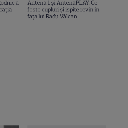
godnic a
Antena 1 și AntenaPLAY. Ce
icația
foste cupluri și ispite revin în
fața lui Radu Vâlcan