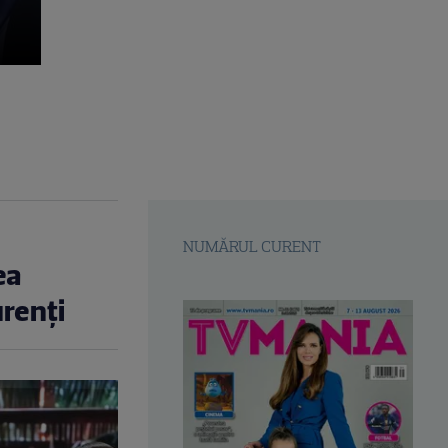
NUMĂRUL CURENT
ea
urenți