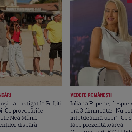
NDĂRI
VEDETE ROMÂNEŞTI
oșie a câștigat la Poftiți
Iuliana Pepene, despre 
i! Ce provocări le
ora 3 dimineața: „Nu es
ește Nea Mărin
întotdeauna ușor”. Ce sa
nților diseară
face prezentatoarea
Observator 6 | EXCLUSI