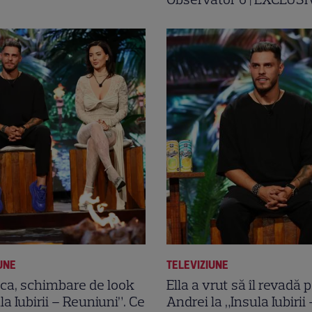
UNE
TELEVIZIUNE
ca, schimbare de look
Ella a vrut să îl revadă 
la Iubirii – Reuniuni”. Ce
Andrei la „Insula Iubirii 