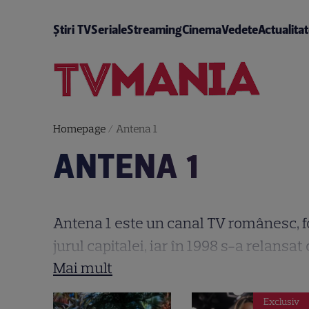
Știri TV
Seriale
Streaming
Cinema
Vedete
Actualita
Homepage
/
Antena 1
ANTENA 1
Antena 1 este un canal TV românesc, fos
jurul capitalei, iar în 1998 s-a relansat
România după Pro TV, având o cotă de pi
Printre cele mai apreciate producții d
Exclusiv