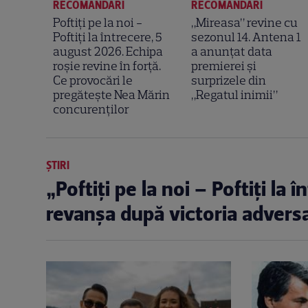
RECOMANDĂRI
RECOMANDĂRI
Poftiți pe la noi -
„Mireasa” revine cu
Poftiți la întrecere, 5
sezonul 14. Antena 1
august 2026. Echipa
a anunțat data
roșie revine în forță.
premierei și
Ce provocări le
surprizele din
pregătește Nea Mărin
„Regatul inimii”
concurenților
ȘTIRI
„Poftiți pe la noi – Poftiți la
revanșa după victoria adversa