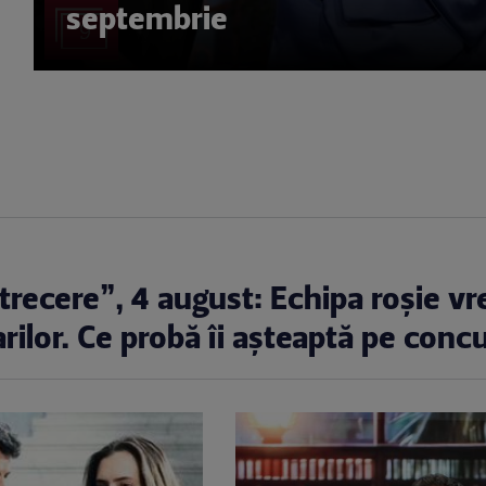
septembrie
9
 întrecere”, 4 august: Echipa roșie vr
rilor. Ce probă îi așteaptă pe conc