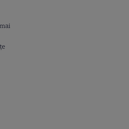
 mai
țe