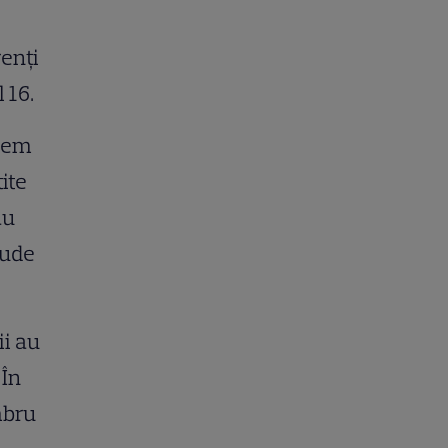
enți
l 16
.
trem
ite
au
aude
ii au
 În
mbru