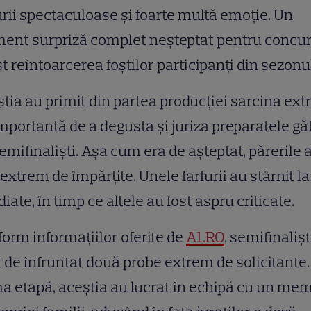
urii spectaculoase și foarte multă emoție
. Un
ent surpriză complet neșteptat pentru concur
st reîntoarcerea foștilor participanți din sezonu
tia au primit din partea producției sarcina ex
mportantă de a degusta și juriza preparatele găt
emifinaliști. Așa cum era de așteptat, părerile 
 extrem de împărțite. Unele farfurii au stârnit l
iate, în timp ce altele au fost aspru criticate.
orm informațiilor oferite de
A1.RO
, semifinalișt
 de înfruntat două probe extrem de solicitante.
a etapă, aceștia au lucrat în echipă cu un me