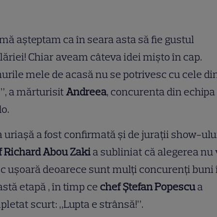
mă așteptam ca în seara asta să fie gustul
lăriei! Chiar aveam câteva idei mișto în cap.
urile mele de acasă nu se potrivesc cu cele di
!”, a mărturisit
Andreea
, concurenta din echipa
do
.
 uriașă a fost confirmată și de jurații show-ulu
f Richard Abou Zaki
a subliniat că alegerea nu v
c ușoară deoarece sunt mulți concurenți buni 
astă etapă
, în timp ce
chef Ștefan Popescu
a
letat scurt: „Lupta e strânsă!”
.