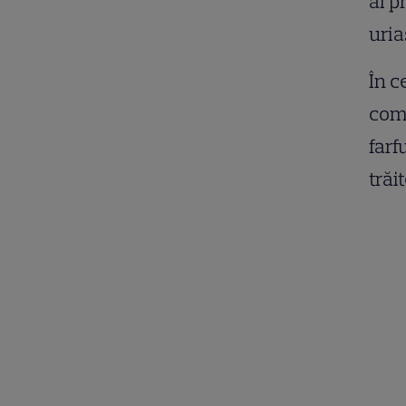
al p
uria
În c
com
farf
trăi