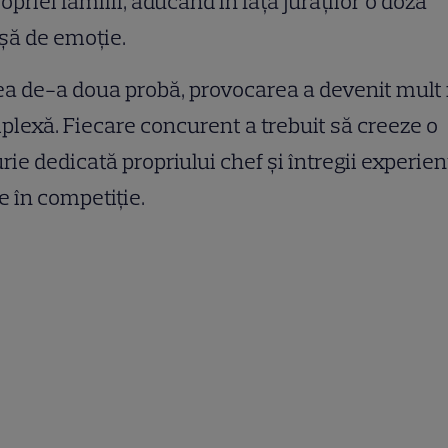
ropriei familii, aducând în fața juraților o doză
șă de emoție.
ea de-a doua probă, provocarea a devenit mult
plexă
. Fiecare concurent a trebuit să creeze o
urie dedicată propriului chef și întregii experien
te în competiție
.