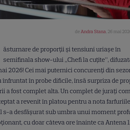
de
Andra Stana
,
26 mai 202
R
ăsturnare de proporții și tensiuni uriașe în
semifinala show-ului „Chefi la cuțite”, difuzat
ai 2026! Cei mai puternici concurenți din sezo
 înfruntat în probe dificile, însă surpriza de pro
rii a fost complet alta. Un complet de jurați co
eptat a revenit în platou pentru a nota farfuriile
ul s-a desfășurat sub umbra unui moment pro
ionant, cu doar câteva ore înainte ca Antena 1