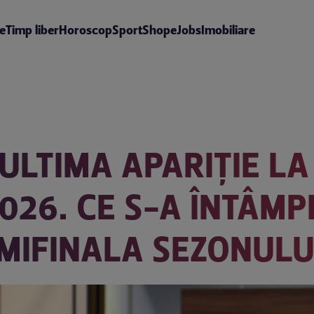
te
Timp liber
Horoscop
Sport
Shop
eJobs
Imobiliare
ULTIMA APARIȚIE LA
2026. CE S-A ÎNTÂM
MIFINALA SEZONULUI