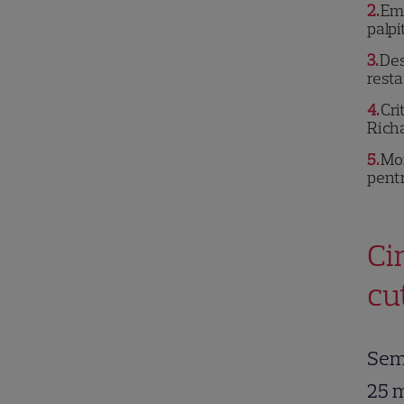
2
Emo
palpi
3
Des
resta
4
Cri
Rich
5
Mom
pentr
Ci
cu
Semi
25 m