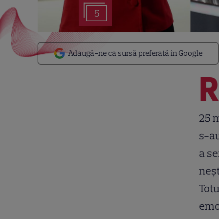
5
Adaugă-ne ca sursă preferată în Google
25 m
s-au
a se
neșt
Tot
emoț