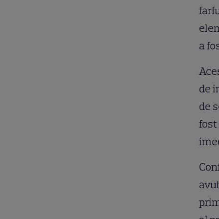
farf
elem
a fo
Aceș
de i
de s
fost
imed
Conf
avut
prim