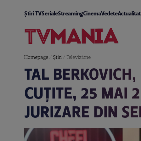
Știri TV
Seriale
Streaming
Cinema
Vedete
Actualita
Homepage
/
Știri
/
Televiziune
TAL BERKOVICH, 
CUȚITE, 25 MAI 
JURIZARE DIN SE