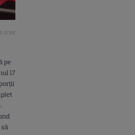
6, 07:55
ă pe
nul 17
porții
mplet
.
fund
 să