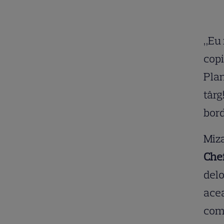
„Eu 
copi
Plan
târg
bor
Miza
Che
delo
ace
comp