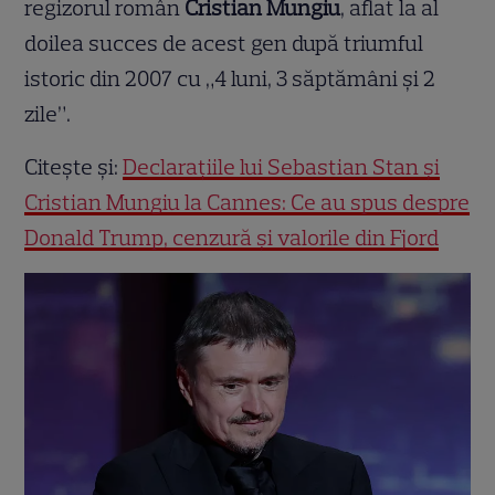
regizorul român
Cristian Mungiu
, aflat la al
doilea succes de acest gen după triumful
istoric din 2007 cu „4 luni, 3 săptămâni și 2
zile”.
Citește și:
Declarațiile lui Sebastian Stan și
Cristian Mungiu la Cannes: Ce au spus despre
Donald Trump, cenzură și valorile din Fjord