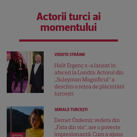
Actorii turci ai
momentului
VEDETE STRĂINE
Halit Ergenç s-a lansat în
afaceri la Londra: Actorul din
„Suleyman Magnificul” a
deschis o rețea de plăcintării
turcești
SERIALE TURCEŞTI
Demet Özdemir, vedeta din
„Fata din vis”, are o poveste
impresionantă. Cum a ajuns