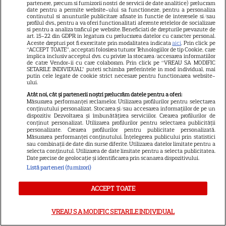
partenere, precum si furnizorii nostri de servicii de date analitice) prelucram
date pentru a permite website-ului sa functioneze, pentru a personaliza
continutul si anunturile publicitare afisate in functie de interesele si/sau
profilul dvs., pentru a va oferi functionalitati aferente retelelor de socializare
si pentru a analiza traficul pe website. Beneficiati de drepturile prevazute de
DIN ACEEAȘI CATEGORIE
art. 15-22 din GDPR in legatura cu prelucrarea datelor cu caracter personal.
Aceste drepturi pot fi exercitate prin modalitatea indicata
aici
. Prin click pe
“ACCEPT TOATE”, acceptati folosirea tuturor Tehnologiilor de tip Cookie, care
implica inclusiv acceptul dvs. cu privire la stocarea/accesarea informatiilor
de catre Vendor-ii cu care colaboram. Prin click pe “VREAU SA MODIFIC
SETARILE INDIVIDUAL” puteti schimba preferintele in mod individual, mai
putin cele legate de cookie strict necesare pentru functionarea website-
ului.
NETFLIX
Atât noi, cât și partenerii noștri prelucrăm datele pentru a oferi:
Josh Hartnett revine pe Netflix
Măsurarea performanței reclamelor. Utilizarea profilurilor pentru selectarea
conținutului personalizat. Stocarea și/sau accesarea informațiilor de pe un
în thrillerul „Below”! Noutăți
dispozitiv. Dezvoltarea și îmbunătățirea serviciilor. Crearea profilurilor de
majore despre premiile Emmy
conținut personalizat. Utilizarea profilurilor pentru selectarea publicității
personalizate. Crearea profilurilor pentru publicitate personalizată.
și noul serial Dan Brown
Măsurarea performanței conținutului. Înțelegerea publicului prin statistici
sau combinații de date din surse diferite. Utilizarea datelor limitate pentru a
selecta conținutul. Utilizarea de date limitate pentru a selecta publicitatea.
Date precise de geolocație și identificarea prin scanarea dispozitivului.
ȘTIRI
Listă parteneri (furnizori)
25 de ani de la lansarea
ACCEPT TOATE
filmului „Stăpânul inelelor:
Frăția Inelului”! Cum a creat
VREAU SA MODIFIC SETARILE INDIVIDUAL
Peter Jackson una dintre cele