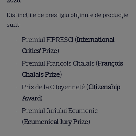
2026
.
Distincţiile de prestigiu obținute de producție
sunt:
Premiul FIPRESCI (
International
Critics’ Prize
)
Premiul François Chalais (
François
Chalais Prize
)
Prix de la Citoyenneté (
Citizenship
Award
)
Premiul Juriului Ecumenic
(
Ecumenical Jury Prize
)