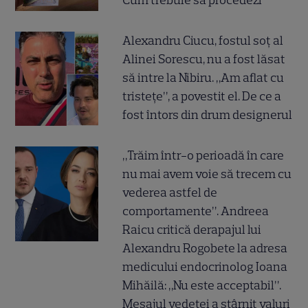
Cum trebuie să procedezi
Alexandru Ciucu, fostul soț al
Alinei Sorescu, nu a fost lăsat
să intre la Nibiru. „Am aflat cu
tristețe”, a povestit el. De ce a
fost întors din drum designerul
„Trăim într-o perioadă în care
nu mai avem voie să trecem cu
vederea astfel de
comportamente”. Andreea
Raicu critică derapajul lui
Alexandru Rogobete la adresa
medicului endocrinolog Ioana
Mihăilă: „Nu este acceptabil”.
Mesajul vedetei a stârnit valuri