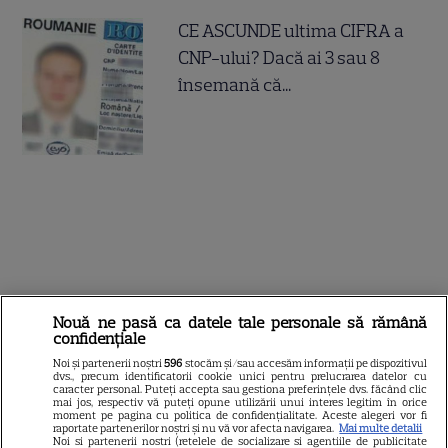
CE ASCUNDE ultima CIFRA a
CNP-ului? Dacă ai 3 sau 8
însemană că...
Nouă ne pasă ca datele tale personale să rămână
confidențiale
Noi și partenerii noștri
596
stocăm și/sau accesăm informații pe dispozitivul
dvs., precum identificatorii cookie unici pentru prelucrarea datelor cu
caracter personal. Puteți accepta sau gestiona preferințele dvs. făcând clic
mai jos, respectiv vă puteți opune utilizării unui interes legitim în orice
moment pe pagina cu politica de confidențialitate. Aceste alegeri vor fi
raportate partenerilor noștri și nu vă vor afecta navigarea.
Mai multe detalii
Noi si partenerii nostri (retelele de socializare si agentiile de publicitate