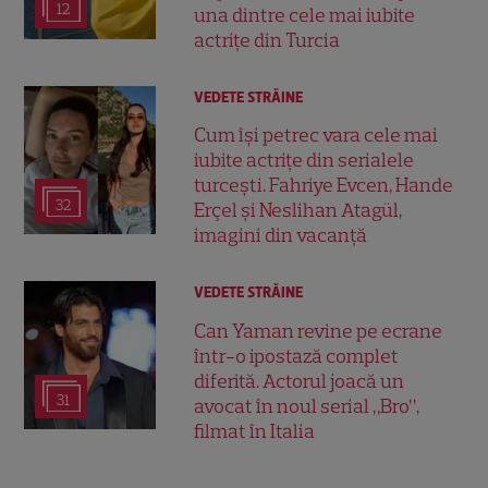
12
una dintre cele mai iubite
actrițe din Turcia
VEDETE STRĂINE
Cum își petrec vara cele mai
iubite actrițe din serialele
turcești. Fahriye Evcen, Hande
32
Erçel și Neslihan Atagül,
imagini din vacanță
VEDETE STRĂINE
Can Yaman revine pe ecrane
într-o ipostază complet
diferită. Actorul joacă un
31
avocat în noul serial „Bro”,
filmat în Italia