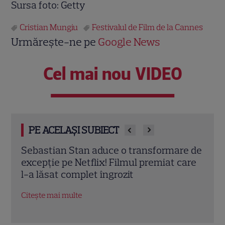
Sursa foto: Getty
Cristian Mungiu
Festivalul de Film de la Cannes
Urmărește-ne pe
Google News
Cel mai nou VIDEO
PE ACELAȘI SUBIECT
3
Sebastian Stan aduce o transformare de
Ce f
2 de
excepție pe Netflix! Filmul premiat care
cine
pă
l-a lăsat complet îngrozit
Citeș
Citește mai multe