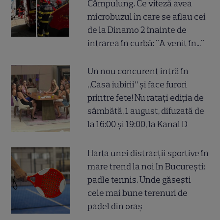
Câmpulung. Ce viteză avea
microbuzul în care se aflau cei
de la Dinamo 2 înainte de
intrarea în curbă: "A venit în..."
Un nou concurent intră în
„Casa iubirii” și face furori
printre fete! Nu ratați ediția de
sâmbătă, 1 august, difuzată de
la 16:00 și 19:00, la Kanal D
Harta unei distracții sportive în
mare trend la noi în București:
padle tennis. Unde găsești
cele mai bune terenuri de
padel din oraș