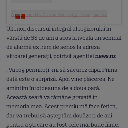
A post shared by Cristian Mungiu (@cristian_mungiu)
Ulterior, discursul integral al regizorului în
vârstă de 58 de ani a scos la iveală un semnal
de alarmă extrem de serios la adresa
viitoarei generații, potrivit agenției
news.ro
:
„Vă rog permiteți-mi să savurez clipa. Prima
dată este o surpriză. Apoi vine plăcerea. Ne
amintim întotdeauna de a doua oară.
Această seară va rămâne gravată în
memoria mea. Acest premiu mă face fericit,
dar va trebui să aşteptăm douăzeci de ani
pentru a şti care au fost cele mai bune filme.