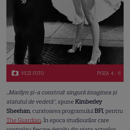
VEZI
FOTO
POZA
4 / 6
„Marilyn și-a construit singură imaginea și
statutul de vedetă”,
spune
Kimberley
Sheehan
, curatoarea programului
BFI
, pentru
The Guardian
. În epoca studiourilor care
controlau fiecare detaliu din viața actorilor,