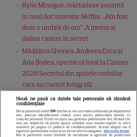
Kylie Minogue, mărturisire șocantă
în noul documentar Netflix: „Am fost
doar o umbră de om”. A învins al
doilea cancer în secret
Mădălina Ghenea, Andreea Esca și
Ana Bodea, spectacol total la Cannes
2026! Secretul din spatele rochiilor
care au cucerit fotografii
Geena Davis, apariție incendiară la
Nouă ne pasă ca datele tale personale să rămână
confidențiale
70 de ani! A făcut furori într-o rochie
Noi și partenerii noștri
596
stocăm și/sau accesăm informații pe dispozitivul
dvs., precum identificatorii cookie unici pentru prelucrarea datelor cu
mini la premiera „The Boroughs”
caracter personal. Puteți accepta sau gestiona preferințele dvs. făcând clic
mai jos, respectiv vă puteți opune utilizării unui interes legitim în orice
moment pe pagina cu politica de confidențialitate. Aceste alegeri vor fi
Ce a pățit John Travolta la Festivalul
raportate partenerilor noștri și nu vă vor afecta navigarea.
Mai multe detalii
Noi si partenerii nostri (retelele de socializare si agentiile de publicitate