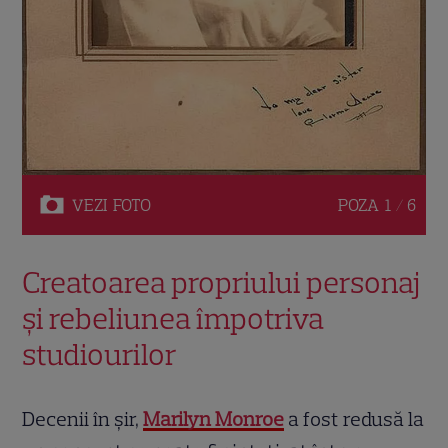
VEZI
FOTO
POZA
1 / 6
Creatoarea propriului personaj
și rebeliunea împotriva
studiourilor
Decenii în șir,
Marilyn Monroe
a fost redusă la