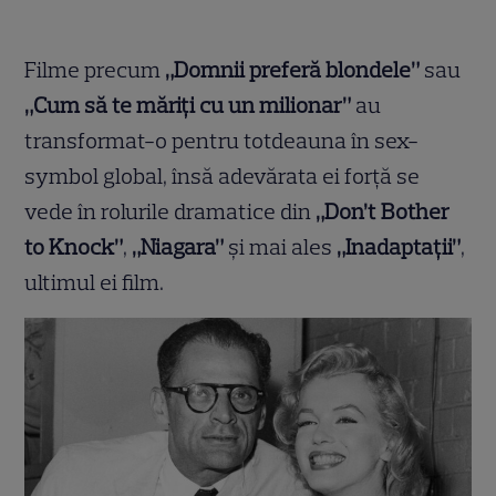
Filme precum
„Domnii preferă blondele”
sau
„Cum să te măriți cu un milionar”
au
transformat-o pentru totdeauna în sex-
symbol global, însă adevărata ei forță se
vede în rolurile dramatice din
„Don’t Bother
to Knock”
,
„Niagara”
și mai ales
„Inadaptații”
,
ultimul ei film.