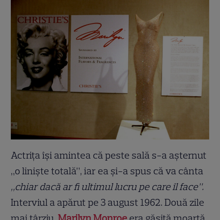
Actrița își amintea că peste sală s-a așternut
„o liniște totală”, iar ea și-a spus că va cânta
„chiar dacă ar fi ultimul lucru pe care îl face”.
Interviul a apărut pe 3 august 1962. Două zile
mai târziu,
Marilyn Monroe
era găsită moartă