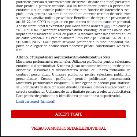
partenere, precum si furnizorii nostri de servicii de date analitice) prelucram
de la Cannes după ce și-a proiectat
date pentru a permite website-ului sa functioneze, pentru a personaliza
continutul si anunturile publicitare afisate in functie de interesele si/sau
profilul dvs., pentru a va oferi functionalitati aferente retelelor de socializare
filmul de debut. „Mai mult decât un
si pentru a analiza traficul pe website. Beneficiati de drepturile prevazute de
art. 15-22 din GDPR in legatura cu prelucrarea datelor cu caracter personal.
Aceste drepturi pot fi exercitate prin modalitatea indicata
aici
. Prin click pe
premiu Oscar!”
“ACCEPT TOATE”, acceptati folosirea tuturor Tehnologiilor de tip Cookie, care
implica inclusiv acceptul dvs. cu privire la stocarea/accesarea informatiilor
de catre Vendor-ii cu care colaboram. Prin click pe “VREAU SA MODIFIC
Andreea Esca și Sebastian Stan,
SETARILE INDIVIDUAL” puteti schimba preferintele in mod individual, mai
putin cele legate de cookie strict necesare pentru functionarea website-
ului.
apariție de revistă la Cannes 2026!
Atât noi, cât și partenerii noștri prelucrăm datele pentru a oferi:
Mărturisirea intimă a vedetei despre
Măsurarea performanței reclamelor. Utilizarea profilurilor pentru selectarea
conținutului personalizat. Stocarea și/sau accesarea informațiilor de pe un
dispozitiv. Dezvoltarea și îmbunătățirea serviciilor. Crearea profilurilor de
copiii ei, Alexia și Aris, după ce a
conținut personalizat. Utilizarea profilurilor pentru selectarea publicității
personalizate. Crearea profilurilor pentru publicitate personalizată.
Măsurarea performanței conținutului. Înțelegerea publicului prin statistici
văzut „Fjord”
sau combinații de date din surse diferite. Utilizarea datelor limitate pentru a
selecta conținutul. Utilizarea de date limitate pentru a selecta publicitatea.
Date precise de geolocație și identificarea prin scanarea dispozitivului.
marilyn monroe
Listă parteneri (furnizori)
Urmărește-ne pe
Google News
ACCEPT TOATE
Cel mai nou VIDEO
VREAU SA MODIFIC SETARILE INDIVIDUAL