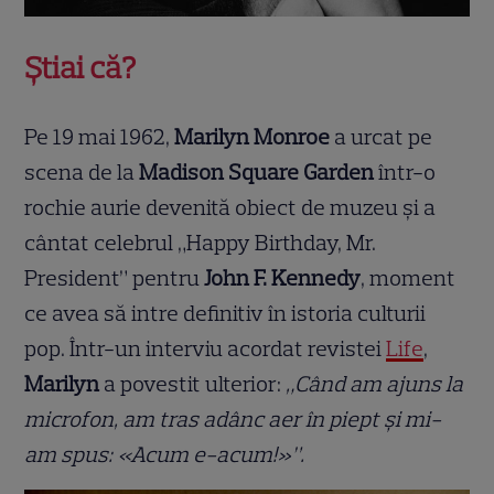
Știai că?
Pe 19 mai 1962,
Marilyn Monroe
a urcat pe
scena de la
Madison Square Garden
într-o
rochie aurie devenită obiect de muzeu și a
cântat celebrul „Happy Birthday, Mr.
President” pentru
John F. Kennedy
, moment
ce avea să intre definitiv în istoria culturii
pop. Într-un interviu acordat revistei
Life
,
Marilyn
a povestit ulterior:
„Când am ajuns la
microfon, am tras adânc aer în piept și mi-
am spus: «Acum e-acum!»”.