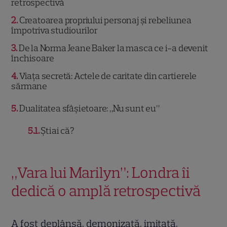
retrospectivă
2
Creatoarea propriului personaj și rebeliunea
împotriva studiourilor
3
De la Norma Jeane Baker la masca ce i-a devenit
închisoare
4
Viața secretă: Actele de caritate din cartierele
sărmane
5
Dualitatea sfâșietoare: „Nu sunt eu”
5.1
Știai că?
„Vara lui Marilyn”: Londra îi
dedică o amplă retrospectivă
A fost deplânsă, demonizată, imitată,