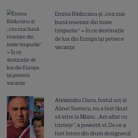
Emma Răducanu și „cea mai
bună resetare din toate
timpurile” » În ce destinație
de lux din Europa își petrece
vacanța
Alexandru Ciucu, fostul soț al
Alinei Sorescu, nu a fost lăsat
să intre la Nibiru. „Am aflat cu
tristețe”, a povestit el. De ce a
fost întors din drum designerul