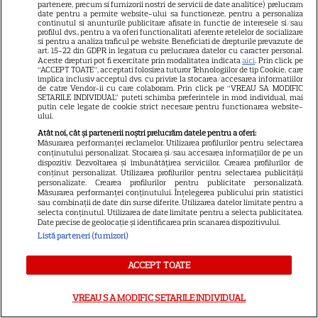
partenere, precum si furnizorii nostri de servicii de date analitice) prelucram
date pentru a permite website-ului sa functioneze, pentru a personaliza
continutul si anunturile publicitare afisate in functie de interesele si/sau
profilul dvs., pentru a va oferi functionalitati aferente retelelor de socializare
si pentru a analiza traficul pe website. Beneficiati de drepturile prevazute de
art. 15-22 din GDPR in legatura cu prelucrarea datelor cu caracter personal.
Aceste drepturi pot fi exercitate prin modalitatea indicata
aici
. Prin click pe
“ACCEPT TOATE”, acceptati folosirea tuturor Tehnologiilor de tip Cookie, care
ALTE ARTICOLE
implica inclusiv acceptul dvs. cu privire la stocarea/accesarea informatiilor
de catre Vendor-ii cu care colaboram. Prin click pe “VREAU SA MODIFIC
SETARILE INDIVIDUAL” puteti schimba preferintele in mod individual, mai
INTERESANTE
putin cele legate de cookie strict necesare pentru functionarea website-
ului.
Atât noi, cât și partenerii noștri prelucrăm datele pentru a oferi:
Măsurarea performanței reclamelor. Utilizarea profilurilor pentru selectarea
conținutului personalizat. Stocarea și/sau accesarea informațiilor de pe un
dispozitiv. Dezvoltarea și îmbunătățirea serviciilor. Crearea profilurilor de
conținut personalizat. Utilizarea profilurilor pentru selectarea publicității
DISNEY PLUS
personalizate. Crearea profilurilor pentru publicitate personalizată.
Măsurarea performanței conținutului. Înțelegerea publicului prin statistici
Premiere de neratat pe Netflix,
sau combinații de date din surse diferite. Utilizarea datelor limitate pentru a
selecta conținutul. Utilizarea de date limitate pentru a selecta publicitatea.
Disney+ și SkyShowtime în
Date precise de geolocație și identificarea prin scanarea dispozitivului.
august: seriale noi, filme de
Listă parteneri (furnizori)
15
colecție și vedete de top
ACCEPT TOATE
CINEMA
VREAU SA MODIFIC SETARILE INDIVIDUAL
Eli Roth revine cu „Omul cu