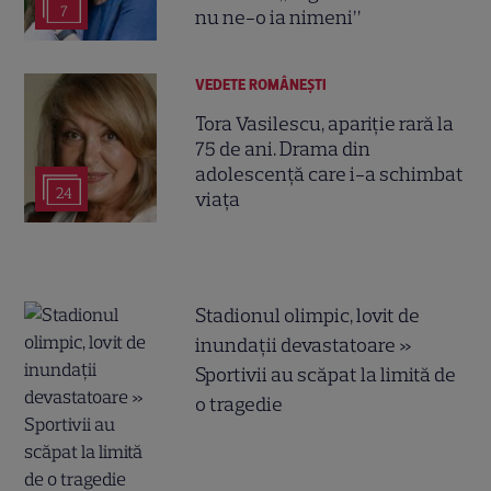
7
nu ne-o ia nimeni”
VEDETE ROMÂNEŞTI
Tora Vasilescu, apariție rară la
75 de ani. Drama din
adolescență care i-a schimbat
24
viața
Stadionul olimpic, lovit de
inundații devastatoare »
Sportivii au scăpat la limită de
o tragedie