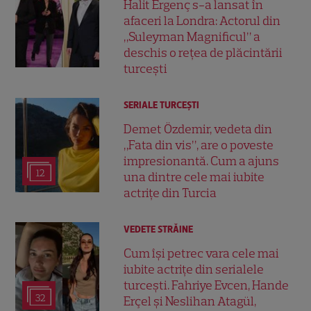
Halit Ergenç s-a lansat în
afaceri la Londra: Actorul din
„Suleyman Magnificul” a
deschis o rețea de plăcintării
turcești
SERIALE TURCEŞTI
Demet Özdemir, vedeta din
„Fata din vis”, are o poveste
impresionantă. Cum a ajuns
12
una dintre cele mai iubite
actrițe din Turcia
VEDETE STRĂINE
Cum își petrec vara cele mai
iubite actrițe din serialele
turcești. Fahriye Evcen, Hande
32
Erçel și Neslihan Atagül,