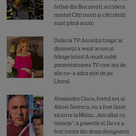
fotbal din București, accident
mortal! Câți morți și câți răniți
sunt până acum
Doliu la TV! Anunțul tragic al
dimineții a venit acum și
frânge inimi! A murit subit
prezentatoarea TV care ani de
zile ne-a adus știri de pe
Litoral
Alexandru Ciucu, fostul soț al
Alinei Sorescu, nu a fost lăsat
să intre la Nibiru. „Am aflat cu
tristețe”, a povestit el. De ce a
fost întors din drum designerul