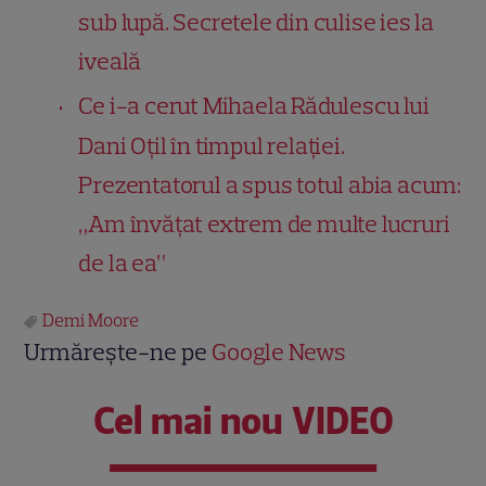
sub lupă. Secretele din culise ies la
iveală
Ce i-a cerut Mihaela Rădulescu lui
Dani Oțil în timpul relației.
Prezentatorul a spus totul abia acum:
„Am învățat extrem de multe lucruri
de la ea”
Demi Moore
Urmărește-ne pe
Google News
Cel mai nou VIDEO