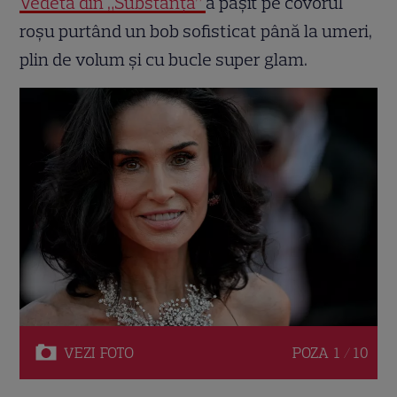
Vedeta din „Substanța”
a pășit pe covorul
roșu purtând un bob sofisticat până la umeri,
plin de volum și cu bucle super glam.
VEZI
FOTO
POZA
1 / 10