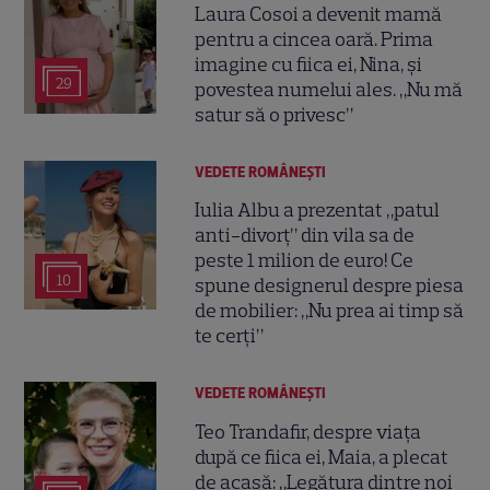
Laura Cosoi a devenit mamă
pentru a cincea oară. Prima
imagine cu fiica ei, Nina, și
29
povestea numelui ales. „Nu mă
satur să o privesc”
VEDETE ROMÂNEŞTI
Iulia Albu a prezentat „patul
anti-divorț” din vila sa de
peste 1 milion de euro! Ce
10
spune designerul despre piesa
de mobilier: „Nu prea ai timp să
te cerți”
VEDETE ROMÂNEŞTI
Teo Trandafir, despre viața
după ce fiica ei, Maia, a plecat
de acasă: „Legătura dintre noi