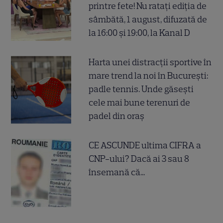
printre fete! Nu ratați ediția de
sâmbătă, 1 august, difuzată de
la 16:00 și 19:00, la Kanal D
Harta unei distracții sportive în
mare trend la noi în București:
padle tennis. Unde găsești
cele mai bune terenuri de
padel din oraș
CE ASCUNDE ultima CIFRA a
CNP-ului? Dacă ai 3 sau 8
însemană că...