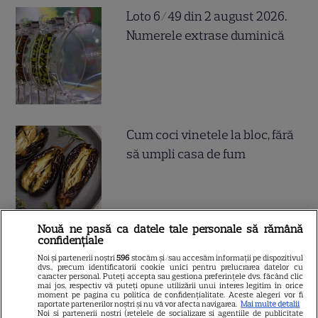
Loto 6/49 din 2 august 2026.
Numerele extrase duminică
Cum coci vinetele la bloc, fără
să umpli casa de fum
Nouă ne pasă ca datele tale personale să rămână
confidențiale
Cum se face cafeaua la presa
Noi și partenerii noștri
596
stocăm și/sau accesăm informații pe dispozitivul
dvs., precum identificatorii cookie unici pentru prelucrarea datelor cu
franceză – cum funcționează
caracter personal. Puteți accepta sau gestiona preferințele dvs. făcând clic
mai jos, respectiv vă puteți opune utilizării unui interes legitim în orice
și care sunt avantajele
moment pe pagina cu politica de confidențialitate. Aceste alegeri vor fi
raportate partenerilor noștri și nu vă vor afecta navigarea.
Mai multe detalii
Noi si partenerii nostri (retelele de socializare si agentiile de publicitate