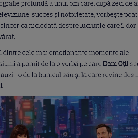
ografie profundă a unui om care, după zeci de a
eleviziune, succes și notorietate, vorbește poa
sincer ca niciodată despre lucrurile care îl dor
ărat.
l dintre cele mai emoționante momente ale
iunii a pornit de la o vorbă pe care
Dani Oțil
sp
 auzit-o de la bunicul său și la care revine des 
d.