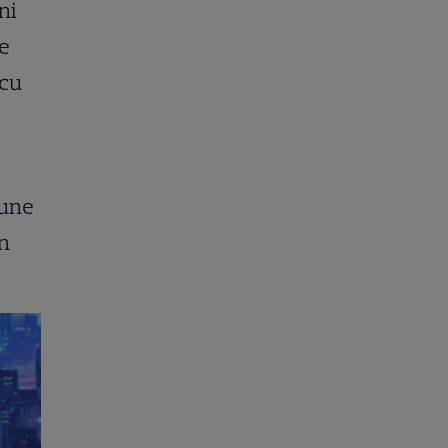
ni
te
 cu
une
în