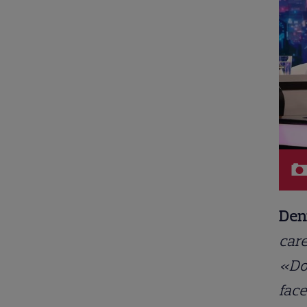
Deni
care
«Doa
face