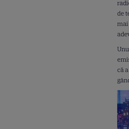
radi
de t
mai 
adev
Unu
emis
că a
gân