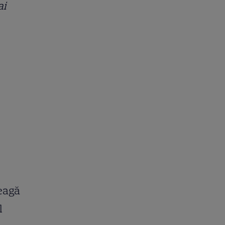
ai
leagă
l