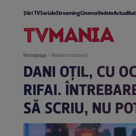
Știri TV
Seriale
Streaming
Cinema
Vedete
Actualita
Homepage
/
Vedete româneşti
DANI OȚIL, CU OC
RIFAI. ÎNTREBAR
SĂ SCRIU, NU P