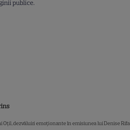
inii publice.
rins
 Oțil, dezvăluiri emoționante în emisiunea lui Denise Rifa