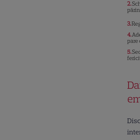
2
Sch
părin
3
Reg
4
Ade
pare 
5
Sec
ferici
Da
em
Disc
inte