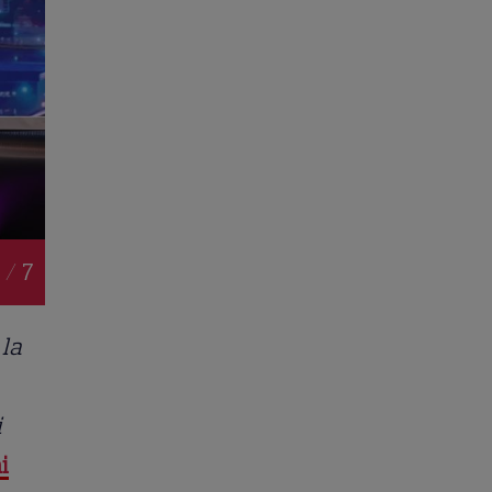
 / 7
 la
i
i