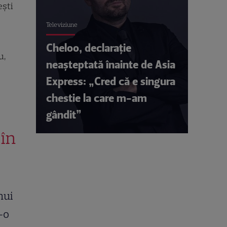
ești
Televiziune
Cheloo, declarație
u,
neașteptată înainte de Asia
Express: „Cred că e singura
chestie la care m-am
gândit”
 în
nui
-o