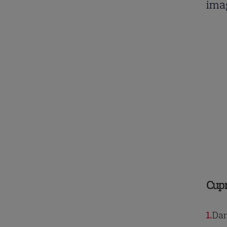
imag
Cup
1
Dani