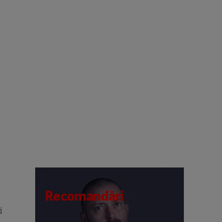
Recomandări
i