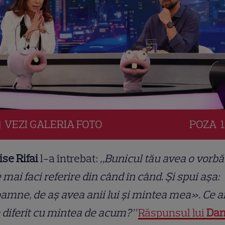
VEZI
GALERIA
FOTO
POZA
1
se Rifai
l-a întrebat:
„Bunicul tău avea o vorbă
 mai faci referire din când în când. Și spui așa:
mne, de aș avea anii lui și mintea mea». Ce a
 diferit cu mintea de acum?”
Răspunsul lui
Dan