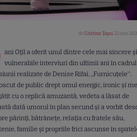
de
Cristina Țapu
,
22 mai 202
D
ani Oțil a oferit unul dintre cele mai sincere ș
vulnerabile interviuri din ultimii ani în cadrul
iunii realizate de Denise Rifai, „Furnicuțele”.
scut de public drept omul energic, ironic și m
ătit cu o replică amuzantă, vedeta a lăsat de
stă dată umorul în plan secund și a vorbit des
re părinți, bătrânețe, relația cu fratele său,
tenie, familie și propriile frici ascunse în spate