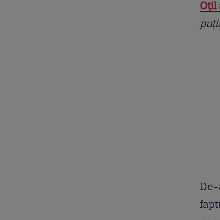
Oțil
puț
De-a
fapt