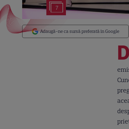
7
Adaugă-ne ca sursă preferată în Google
emis
Cuno
preg
acea
desp
prie