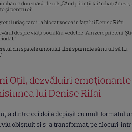
imbarea dureroasă de rol: „Când părinții tăi îmbătrânesc, 
te și pentru ei”
retul uriaș care i-a blocat vocea în fața lui Denise Rifai
vărul despre viața socială a vedetei: „Am zero prieteni. Ști
ciudat”
retul din spatele umorului: „Îmi spun mie să nu uit să fiu
t”
ni Oțil, dezvăluiri emoționante
isiunea lui Denise Rifai
uția dintre cei doi a depășit cu mult formatul u
rviu obișnuit și s-a transformat, pe alocuri, într