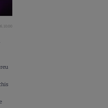
6, 10:00
i
ereu
chis
le