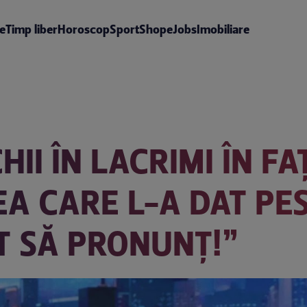
te
Timp liber
Horoscop
Sport
Shop
eJobs
Imobiliare
HII ÎN LACRIMI ÎN FA
EA CARE L-A DAT PE
OT SĂ PRONUNȚ!”