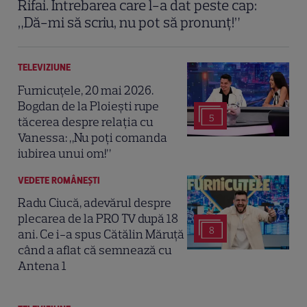
Rifai. Întrebarea care l-a dat peste cap:
„Dă-mi să scriu, nu pot să pronunț!”
TELEVIZIUNE
Furnicuțele, 20 mai 2026.
Bogdan de la Ploiești rupe
5
tăcerea despre relația cu
Vanessa: „Nu poți comanda
iubirea unui om!”
VEDETE ROMÂNEŞTI
Radu Ciucă, adevărul despre
plecarea de la PRO TV după 18
8
ani. Ce i-a spus Cătălin Măruță
când a aflat că semnează cu
Antena 1