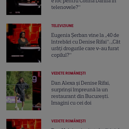
e loc pentru Corina Dănilă în
telenovele?”
TELEVIZIUNE
Eugenia Șerban vine la „40 de
întrebări cu Denise Rifai”. „Cât
urâţi drogurile care v-au furat
copilul?”
VEDETE ROMÂNEŞTI
Dan Alexa și Denise Rifai,
surprinși împreună la un
restaurant din București.
Imagini cu cei doi
VEDETE ROMÂNEŞTI