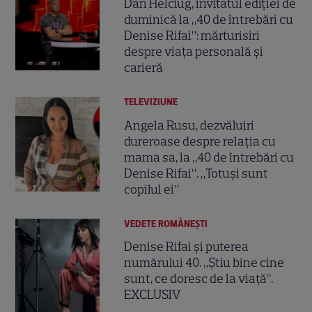
Dan Helciug, invitatul ediției de
duminică la „40 de întrebări cu
Denise Rifai”: mărturisiri
despre viața personală și
carieră
TELEVIZIUNE
Angela Rusu, dezvăluiri
dureroase despre relația cu
mama sa, la „40 de întrebări cu
Denise Rifai”. „Totuși sunt
copilul ei”
VEDETE ROMÂNEŞTI
Denise Rifai și puterea
numărului 40. „Ştiu bine cine
sunt, ce doresc de la viaţă”.
EXCLUSIV