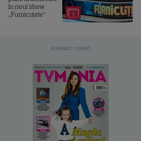
în noul show
„Furnicuțele”
5
NUMĂRUL CURENT