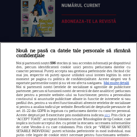
NUMĂRUL CURENT
ABONEAZA-TE LA REVISTĂ
Nouă ne pasă ca datele tale personale să rămână
Libertatea
confidențiale
Libertatea pentru femei
Noi și partenerii noștri
596
stocăm și/sau accesăm informații pe dispozitivul
dvs., precum identificatorii cookie unici pentru prelucrarea datelor cu
GSP
caracter personal. Puteți accepta sau gestiona preferințele dvs. făcând clic
mai jos, respectiv vă puteți opune utilizării unui interes legitim în orice
Știri mondene
moment pe pagina cu politica de confidențialitate. Aceste alegeri vor fi
raportate partenerilor noștri și nu vă vor afecta navigarea.
Mai multe detalii
Noi si partenerii nostri (retelele de socializare si agentiile de publicitate
Avantaje
partenere, precum si furnizorii nostri de servicii de date analitice) prelucram
date pentru a permite website-ului sa functioneze, pentru a personaliza
Elle
continutul si anunturile publicitare afisate in functie de interesele si/sau
profilul dvs., pentru a va oferi functionalitati aferente retelelor de socializare
Unica
si pentru a analiza traficul pe website. Beneficiati de drepturile prevazute de
art. 15-22 din GDPR in legatura cu prelucrarea datelor cu caracter personal.
Retete practice
Aceste drepturi pot fi exercitate prin modalitatea indicata
aici
. Prin click pe
“ACCEPT TOATE”, acceptati folosirea tuturor Tehnologiilor de tip Cookie, care
implica inclusiv acceptul dvs. cu privire la stocarea/accesarea informatiilor
de catre Vendor-ii cu care colaboram. Prin click pe “VREAU SA MODIFIC
SETARILE INDIVIDUAL” puteti schimba preferintele in mod individual, mai
URMĂREȘTE-NE PE
putin cele legate de cookie strict necesare pentru functionarea website-