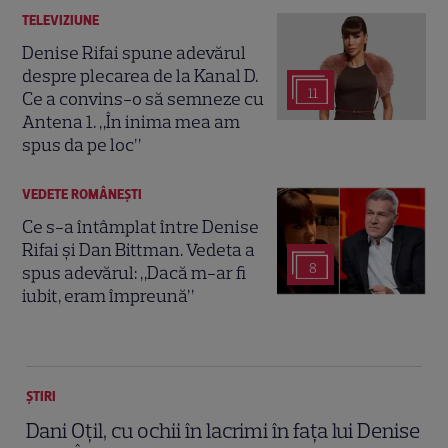
TELEVIZIUNE
Denise Rifai spune adevărul
despre plecarea de la Kanal D.
11
Ce a convins-o să semneze cu
Antena 1. „În inima mea am
spus da pe loc”
VEDETE ROMÂNEŞTI
Ce s-a întâmplat între Denise
Rifai și Dan Bittman. Vedeta a
8
spus adevărul: „Dacă m-ar fi
iubit, eram împreună”
ȘTIRI
Dani Oțil, cu ochii în lacrimi în fața lui Denise