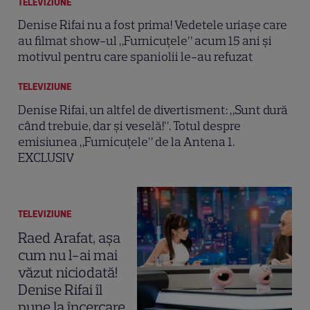
TELEVIZIUNE
Denise Rifai nu a fost prima! Vedetele uriașe care
au filmat show-ul „Furnicuțele” acum 15 ani și
motivul pentru care spaniolii le-au refuzat
TELEVIZIUNE
Denise Rifai, un altfel de divertisment: „Sunt dură
când trebuie, dar și veselă!”. Totul despre
emisiunea „Furnicuțele” de la Antena 1.
EXCLUSIV
TELEVIZIUNE
Raed Arafat, așa
cum nu l-ai mai
văzut niciodată!
Denise Rifai îl
pune la încercare