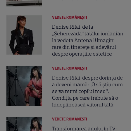
VEDETE ROMÂNEŞTI
Denise Rifai, de la
„Șeherezada” tatălui iordanian
la vedeta Antena 1! Imagini
rare din tinerețe și adevărul
despre operațiile estetice
VEDETE ROMÂNEŞTI
Denise Rifai, despre dorința de
a deveni mamă: „O să știu cum
se va numi copilul meu”.
Condiția pe care trebuie să o
îndeplinească viitorul tată
VEDETE ROMÂNEŞTI
Transformarea anului în TV: