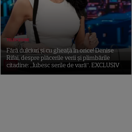
TELEVIZIUNE
Fără dulciuri și cu gheață în orice! Denise
Rifai, despre plăcerile verii și plimbările
citadine: „Iubesc serile de vară”. EXCLUSIV
13