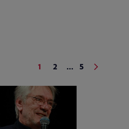
1
2
...
5