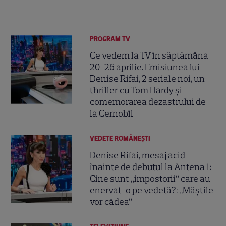
PROGRAM TV
Ce vedem la TV în săptămâna
20-26 aprilie. Emisiunea lui
Denise Rifai, 2 seriale noi, un
thriller cu Tom Hardy și
comemorarea dezastrului de
la Cernobîl
VEDETE ROMÂNEŞTI
Denise Rifai, mesaj acid
înainte de debutul la Antena 1:
Cine sunt „impostorii” care au
enervat-o pe vedetă?: „Măștile
vor cădea”