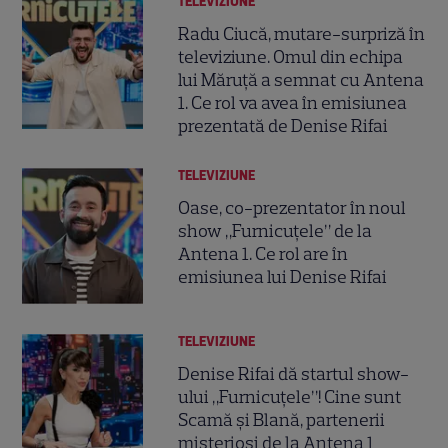
TELEVIZIUNE
Radu Ciucă, mutare-surpriză în
televiziune. Omul din echipa
lui Măruță a semnat cu Antena
1. Ce rol va avea în emisiunea
prezentată de Denise Rifai
TELEVIZIUNE
Oase, co-prezentator în noul
show „Furnicuțele” de la
Antena 1. Ce rol are în
emisiunea lui Denise Rifai
TELEVIZIUNE
Denise Rifai dă startul show-
ului „Furnicuțele”! Cine sunt
Scamă și Blană, partenerii
misterioși de la Antena 1