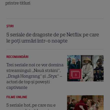
printre titluri
ȘTIRI
5 seriale de dragoste de pe Netflix pe care
le poți urmări într-o noapte
RECOMANDĂRI
Trei seriale noi ce vor domina
streamingul: „Nouă străini”,
8
„Dragă Hongrang” și „Styx” –
actori de top și povești
captivante
FILME ONLINE
5 seriale hot, pe care nu e