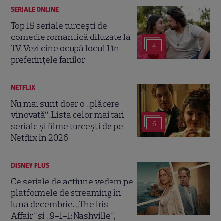
SERIALE ONLINE
Top 15 seriale turcești de
comedie romantică difuzate la
4
TV. Vezi cine ocupă locul 1 în
preferințele fanilor
NETFLIX
Nu mai sunt doar o „plăcere
vinovată”. Lista celor mai tari
6
seriale și filme turcești de pe
Netflix în 2026
DISNEY PLUS
Ce seriale de acțiune vedem pe
platformele de streaming în
luna decembrie. „The Iris
Affair” și „9-1-1: Nashville”,