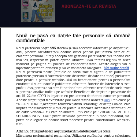
ABONEAZA-TE LA REVISTĂ
Nouă ne pasă ca datele tale personale să rămână
Libertatea
confidențiale
Libertatea pentru femei
Noi și partenerii noștri
596
stocăm și/sau accesăm informații pe dispozitivul
dvs., precum identificatorii cookie unici pentru prelucrarea datelor cu
GSP
caracter personal. Puteți accepta sau gestiona preferințele dvs. făcând clic
mai jos, respectiv vă puteți opune utilizării unui interes legitim în orice
Știri mondene
moment pe pagina cu politica de confidențialitate. Aceste alegeri vor fi
raportate partenerilor noștri și nu vă vor afecta navigarea.
Mai multe detalii
Avantaje
Noi si partenerii nostri (retelele de socializare si agentiile de publicitate
partenere, precum si furnizorii nostri de servicii de date analitice) prelucram
date pentru a permite website-ului sa functioneze, pentru a personaliza
Elle
continutul si anunturile publicitare afisate in functie de interesele si/sau
profilul dvs., pentru a va oferi functionalitati aferente retelelor de socializare
Unica
si pentru a analiza traficul pe website. Beneficiati de drepturile prevazute de
art. 15-22 din GDPR in legatura cu prelucrarea datelor cu caracter personal.
Retete practice
Aceste drepturi pot fi exercitate prin modalitatea indicata
aici
. Prin click pe
“ACCEPT TOATE”, acceptati folosirea tuturor Tehnologiilor de tip Cookie, care
implica inclusiv acceptul dvs. cu privire la stocarea/accesarea informatiilor
de catre Vendor-ii cu care colaboram. Prin click pe “VREAU SA MODIFIC
SETARILE INDIVIDUAL” puteti schimba preferintele in mod individual, mai
URMĂREȘTE-NE PE
putin cele legate de cookie strict necesare pentru functionarea website-
ului.
Atât noi, cât și partenerii noștri prelucrăm datele pentru a oferi:
Măsurarea performanței reclamelor. Utilizarea profilurilor pentru selectarea