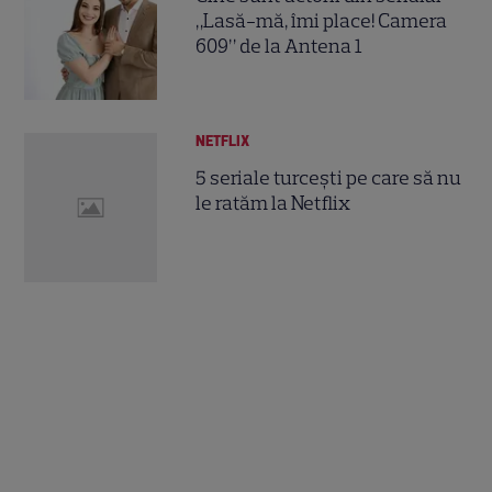
„Lasă-mă, îmi place! Camera
609” de la Antena 1
NETFLIX
5 seriale turcești pe care să nu
le ratăm la Netflix