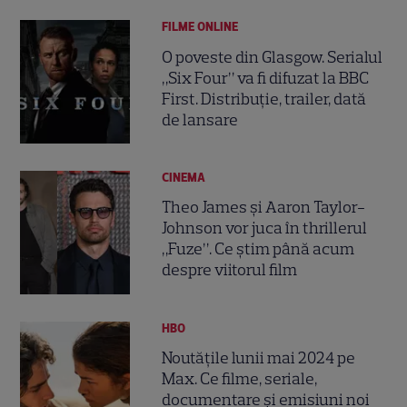
FILME ONLINE
O poveste din Glasgow. Serialul
„Six Four” va fi difuzat la BBC
First. Distribuție, trailer, dată
de lansare
CINEMA
Theo James și Aaron Taylor-
Johnson vor juca în thrillerul
„Fuze”. Ce știm până acum
despre viitorul film
HBO
Noutățile lunii mai 2024 pe
Max. Ce filme, seriale,
documentare și emisiuni noi