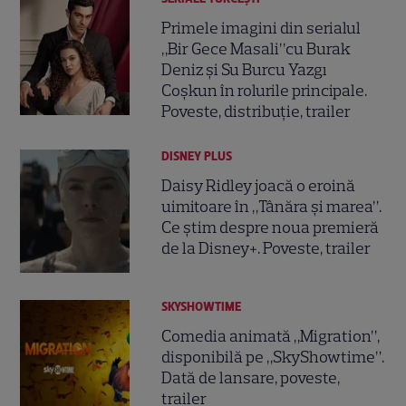
Primele imagini din serialul
„Bir Gece Masali”cu Burak
Deniz și Su Burcu Yazgı
Coşkun în rolurile principale.
Poveste, distribuție, trailer
DISNEY PLUS
Daisy Ridley joacă o eroină
uimitoare în „Tânăra și marea”.
Ce știm despre noua premieră
de la Disney+. Poveste, trailer
SKYSHOWTIME
Comedia animată „Migration”,
disponibilă pe „SkyShowtime”.
Dată de lansare, poveste,
trailer