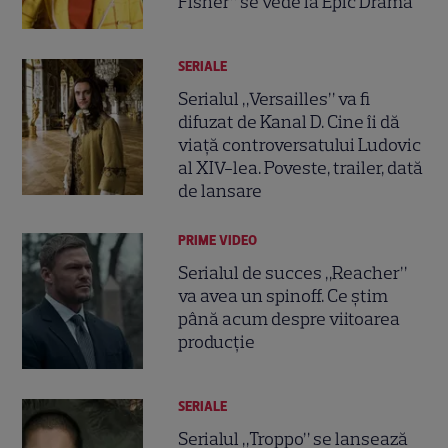
Fisher” se vede la Epic Drama
SERIALE
Serialul „Versailles” va fi
difuzat de Kanal D. Cine îi dă
viață controversatului Ludovic
al XIV-lea. Poveste, trailer, dată
de lansare
PRIME VIDEO
Serialul de succes „Reacher”
va avea un spinoff. Ce știm
până acum despre viitoarea
producție
SERIALE
Serialul „Troppo” se lansează