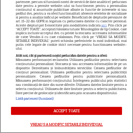
partenere, precum si furnizorii nostri de servicii de date analitice) prelucram
VEDETE STRĂINE
date pentru a permite website-ului sa functioneze, pentru a personaliza
continutul si anunturile publicitare afisate in functie de interesele si/sau
profilul dvs., pentru a va oferi functionalitati aferente retelelor de socializare
„Povestea peștelui posac”,
si pentru a analiza traficul pe website. Beneficiati de drepturile prevazute de
art. 15-22 din GDPR in legatura cu prelucrarea datelor cu caracter personal.
aventura animată inspirată
Aceste drepturi pot fi exercitate prin modalitatea indicata
aici
. Prin click pe
dintr-un bestseller The New
“ACCEPT TOATE”, acceptati folosirea tuturor Tehnologiilor de tip Cookie, care
implica inclusiv acceptul dvs. cu privire la stocarea/accesarea informatiilor
11
York Times, ajunge în
de catre Vendor-ii cu care colaboram. Prin click pe “VREAU SA MODIFIC
SETARILE INDIVIDUAL” puteti schimba preferintele in mod individual, mai
cinematografe pe 7 august
putin cele legate de cookie strict necesare pentru functionarea website-
ului.
Atât noi, cât și partenerii noștri prelucrăm datele pentru a oferi:
NETFLIX
Măsurarea performanței reclamelor. Utilizarea profilurilor pentru selectarea
conținutului personalizat. Stocarea și/sau accesarea informațiilor de pe un
Noutăți Netflix în august 2026:
dispozitiv. Dezvoltarea și îmbunătățirea serviciilor. Crearea profilurilor de
conținut personalizat. Utilizarea profilurilor pentru selectarea publicității
Robert De Niro, „Nosferatu” și
personalizate. Crearea profilurilor pentru publicitate personalizată.
Măsurarea performanței conținutului. Înțelegerea publicului prin statistici
noile sezoane din „Outer
sau combinații de date din surse diferite. Utilizarea datelor limitate pentru a
16
Banks” și „Un veac de
selecta conținutul. Utilizarea de date limitate pentru a selecta publicitatea.
Date precise de geolocație și identificarea prin scanarea dispozitivului.
singurătate”
Listă parteneri (furnizori)
ACCEPT TOATE
VEDETE STRĂINE
Sean Astin din „Stăpânul
VREAU SA MODIFIC SETARILE INDIVIDUAL
Inelelor” a fost nevoit să își