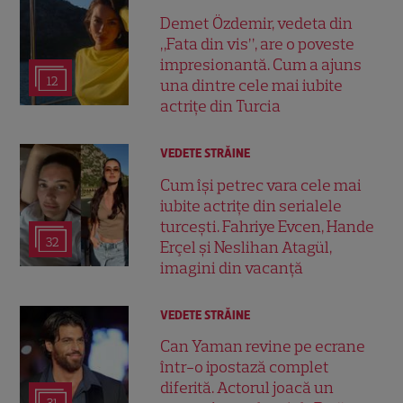
Demet Özdemir, vedeta din
„Fata din vis”, are o poveste
impresionantă. Cum a ajuns
12
una dintre cele mai iubite
actrițe din Turcia
VEDETE STRĂINE
Cum își petrec vara cele mai
iubite actrițe din serialele
turcești. Fahriye Evcen, Hande
32
Erçel și Neslihan Atagül,
imagini din vacanță
VEDETE STRĂINE
Can Yaman revine pe ecrane
într-o ipostază complet
diferită. Actorul joacă un