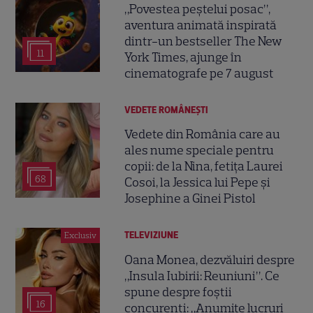
„Povestea peștelui posac”,
aventura animată inspirată
dintr-un bestseller The New
11
York Times, ajunge în
cinematografe pe 7 august
VEDETE ROMÂNEŞTI
Vedete din România care au
ales nume speciale pentru
copii: de la Nina, fetița Laurei
68
Cosoi, la Jessica lui Pepe și
Josephine a Ginei Pistol
TELEVIZIUNE
Exclusiv
Oana Monea, dezvăluiri despre
„Insula Iubirii: Reuniuni”. Ce
spune despre foștii
16
concurenți: „Anumite lucruri