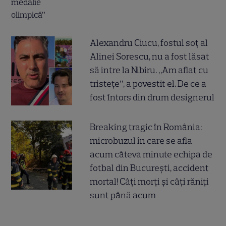
Alexandru Ciucu, fostul soț al
Alinei Sorescu, nu a fost lăsat
să intre la Nibiru. „Am aflat cu
tristețe”, a povestit el. De ce a
fost întors din drum designerul
Breaking tragic în România:
microbuzul în care se afla
acum câteva minute echipa de
fotbal din București, accident
mortal! Câți morți și câți răniți
sunt până acum