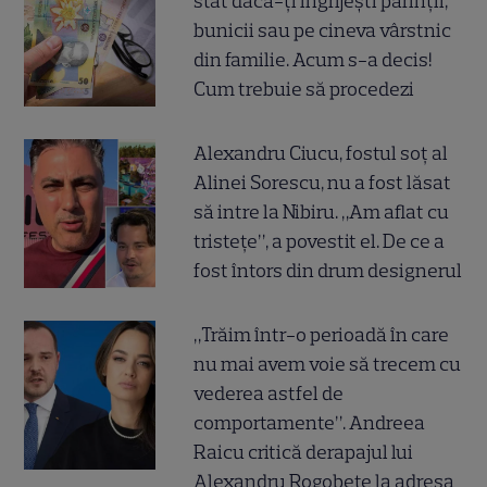
stat dacă-ți îngrijești părinții,
bunicii sau pe cineva vârstnic
din familie. Acum s-a decis!
Cum trebuie să procedezi
Alexandru Ciucu, fostul soț al
Alinei Sorescu, nu a fost lăsat
să intre la Nibiru. „Am aflat cu
tristețe”, a povestit el. De ce a
fost întors din drum designerul
„Trăim într-o perioadă în care
nu mai avem voie să trecem cu
vederea astfel de
comportamente”. Andreea
Raicu critică derapajul lui
Alexandru Rogobete la adresa