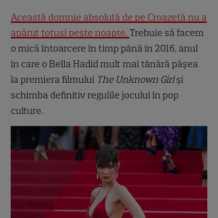
Această domnie absolută de pe Croazetă nu a
apărut totuși peste noapte.
Trebuie să facem
o mică întoarcere în timp până în 2016, anul
în care o Bella Hadid mult mai tânără pășea
la premiera filmului
The Unknown Girl
și
schimba definitiv regulile jocului în pop
culture.