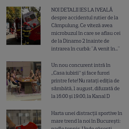
NOI DETALII IES LA IVEALĂ
despre accidentul rutier de la
Câmpulung. Ce viteză avea
microbuzul în care se aflau cei
de la Dinamo 2 înainte de
intrarea în curbă: "A venit în..."
Un nou concurent intră în
„Casa iubirii” și face furori
printre fete! Nu ratați ediția de
sâmbătă, 1 august, difuzată de
la 16:00 și 19:00, la Kanal D
Harta unei distracții sportive în
mare trend la noi în București:
padle tennis. Unde găsești