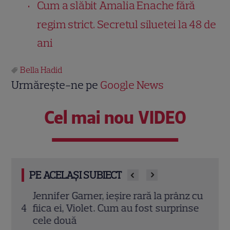
Cum a slăbit Amalia Enache fără
regim strict. Secretul siluetei la 48 de
ani
Bella Hadid
Urmărește-ne pe
Google News
Cel mai nou VIDEO
PE ACELAȘI SUBIECT
in
Jennifer Garner, ieșire rară la prânz cu
Eren
a 64
fiica ei, Violet. Cum au fost surprinse
Turci
cele două
fost 