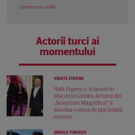
Citește mai multe
Citeș
Actorii turci ai
momentului
VEDETE STRĂINE
Halit Ergenç s-a lansat în
afaceri la Londra: Actorul din
„Suleyman Magnificul” a
deschis o rețea de plăcintării
turcești
SERIALE TURCEŞTI