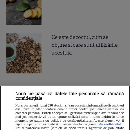
Ce este decoctul, cum se
obţine şi care sunt utilizările
acestuia
Nouă ne pasă ca datele tale personale să rămână
ALTE ARTICOLE
confidențiale
INTERESANTE
Noi și partenerii noștri
596
stocăm și/sau accesăm informații pe dispozitivul
dvs., precum identificatorii cookie unici pentru prelucrarea datelor cu
caracter personal. Puteți accepta sau gestiona preferințele dvs. făcând clic
mai jos, respectiv vă puteți opune utilizării unui interes legitim în orice
moment pe pagina cu politica de confidențialitate. Aceste alegeri vor fi
raportate partenerilor noștri și nu vă vor afecta navigarea.
Mai multe detalii
Noi si partenerii nostri (retelele de socializare si agentiile de publicitate