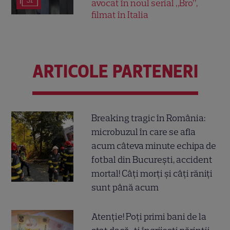
31
avocat în noul serial „Bro”,
filmat în Italia
ARTICOLE PARTENERI
Breaking tragic în România:
microbuzul în care se afla
acum câteva minute echipa de
fotbal din București, accident
mortal! Câți morți și câți răniți
sunt până acum
Atenție! Poți primi bani de la