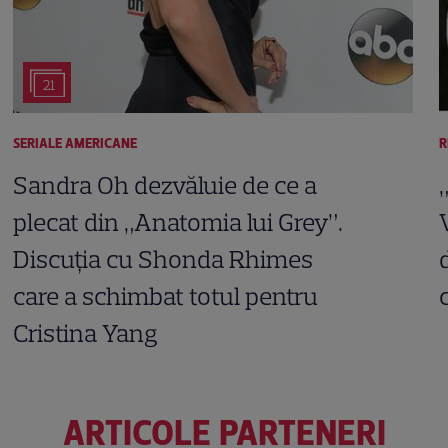
21
SERIALE AMERICANE
R
Sandra Oh dezvăluie de ce a
plecat din „Anatomia lui Grey”.
Discuția cu Shonda Rhimes
care a schimbat totul pentru
Cristina Yang
ARTICOLE PARTENERI