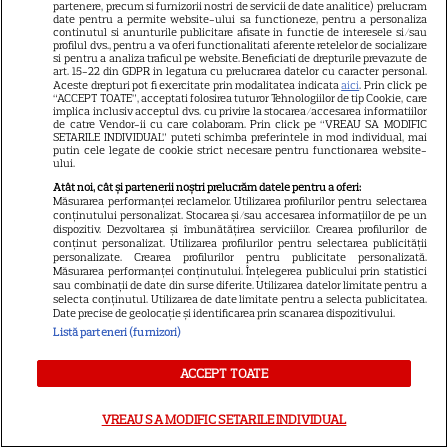
partenere, precum si furnizorii nostri de servicii de date analitice) prelucram
date pentru a permite website-ului sa functioneze, pentru a personaliza
continutul si anunturile publicitare afisate in functie de interesele si/sau
profilul dvs., pentru a va oferi functionalitati aferente retelelor de socializare
si pentru a analiza traficul pe website. Beneficiati de drepturile prevazute de
art. 15-22 din GDPR in legatura cu prelucrarea datelor cu caracter personal.
Aceste drepturi pot fi exercitate prin modalitatea indicata
aici
. Prin click pe
“ACCEPT TOATE”, acceptati folosirea tuturor Tehnologiilor de tip Cookie, care
implica inclusiv acceptul dvs. cu privire la stocarea/accesarea informatiilor
de catre Vendor-ii cu care colaboram. Prin click pe “VREAU SA MODIFIC
SETARILE INDIVIDUAL” puteti schimba preferintele in mod individual, mai
putin cele legate de cookie strict necesare pentru functionarea website-
ului.
Atât noi, cât și partenerii noștri prelucrăm datele pentru a oferi:
Măsurarea performanței reclamelor. Utilizarea profilurilor pentru selectarea
conținutului personalizat. Stocarea și/sau accesarea informațiilor de pe un
21
dispozitiv. Dezvoltarea și îmbunătățirea serviciilor. Crearea profilurilor de
conținut personalizat. Utilizarea profilurilor pentru selectarea publicității
personalizate. Crearea profilurilor pentru publicitate personalizată.
Măsurarea performanței conținutului. Înțelegerea publicului prin statistici
SERIALE AMERICANE
R
sau combinații de date din surse diferite. Utilizarea datelor limitate pentru a
selecta conținutul. Utilizarea de date limitate pentru a selecta publicitatea.
Date precise de geolocație și identificarea prin scanarea dispozitivului.
Sandra Oh dezvăluie de ce a
Listă parteneri (furnizori)
plecat din „Anatomia lui Grey”.
ACCEPT TOATE
Discuția cu Shonda Rhimes
VREAU SA MODIFIC SETARILE INDIVIDUAL
care a schimbat totul pentru