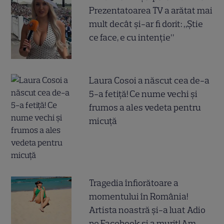
Prezentatoarea TV a arătat mai
mult decât și-ar fi dorit: „Știe
ce face, e cu intenție”
Laura Cosoi a născut cea de-a
5-a fetiță! Ce nume vechi și
frumos a ales vedeta pentru
micuță
Tragedia înfiorătoare a
momentului în România!
Artista noastră și-a luat Adio
pe Facebook și a murit! Am