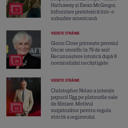
Hathaway și Ewan McGregor,
7
înfruntare preistorică într-o
suburbie americană
VEDETE STRĂINE
Glenn Close primește premiul
Oscar onorific la 79 de ani!
Recunoaștere istorică după 8
38
nominalizări necâștigate
VEDETE STRĂINE
Christopher Nolan a interzis
papucii Ugg pe platourile sale
de filmare. Motivul
10
surprinzător pentru regula
strictă a regizorului