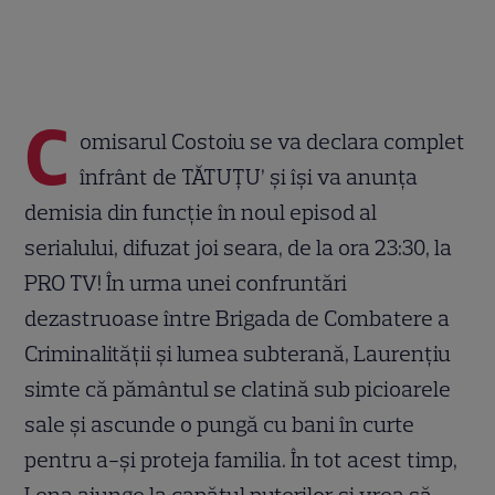
C
omisarul Costoiu se va declara complet
înfrânt de TĂTUȚU’ și își va anunța
demisia din funcție în noul episod al
serialului, difuzat joi seara, de la ora 23:30, la
PRO TV! În urma unei confruntări
dezastruoase între Brigada de Combatere a
Criminalității și lumea subterană, Laurențiu
simte că pământul se clatină sub picioarele
sale și ascunde o pungă cu bani în curte
pentru a-și proteja familia. În tot acest timp,
Lena ajunge la capătul puterilor și vrea să