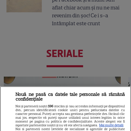
aflat chiar acum și nu ne mai
revenim din șoc! Ce i s-a
întâmplat este crunt
SERIALE
Nouă ne pasă ca datele tale personale să rămână
confidențiale
Noi și partenerii noștri
596
stocăm și/sau accesăm informații pe dispozitivul
dvs., precum identificatorii cookie unici pentru prelucrarea datelor cu
caracter personal. Puteți accepta sau gestiona preferințele dvs. făcând clic
mai jos, respectiv vă puteți opune utilizării unui interes legitim în orice
moment pe pagina cu politica de confidențialitate. Aceste alegeri vor fi
raportate partenerilor noștri și nu vă vor afecta navigarea.
Mai multe detalii
Noi si partenerii nostri (retelele de socializare si agentiile de publicitate