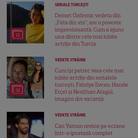
SERIALE TURCEŞTI
Demet Özdemir, vedeta din
„Fata din vis”, are o poveste
impresionantă. Cum a ajuns
12
una dintre cele mai iubite
actrițe din Turcia
VEDETE STRĂINE
Cum își petrec vara cele mai
iubite actrițe din serialele
turcești. Fahriye Evcen, Hande
32
Erçel și Neslihan Atagül,
imagini din vacanță
VEDETE STRĂINE
Can Yaman revine pe ecrane
într-o ipostază complet