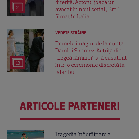
diferită. Actorul joacă un
31
avocat în noul serial „Bro”,
filmat în Italia
VEDETE STRĂINE
Primele imagini de la nunta
Damlei Sönmez. Actrița din
„Legea familiei” s-a căsătorit
13
într-o ceremonie discretă la
Istanbul
ARTICOLE PARTENERI
Tragedia înfiorătoare a