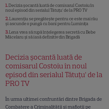
1
Decizia șocantă luată de comisarul Costoiu în
noul episod din serialul Tătuțu’ de la PRO TV
2
Laurențiu se pregătește pentru ce este mai rău
și ascunde o pungă cu bani pentru Luminița
3
Lena vrea să rupă înțelegerea secretă cu Bebe
Măcelaru și să iasă definitiv din Brigadă
Decizia șocantă luată de
comisarul Costoiu în noul
episod din serialul Tătuțu’ de la
PRO TV
În urma ultimei confruntări dintre Brigada de
Combatere a Criminalității și mafioții pe