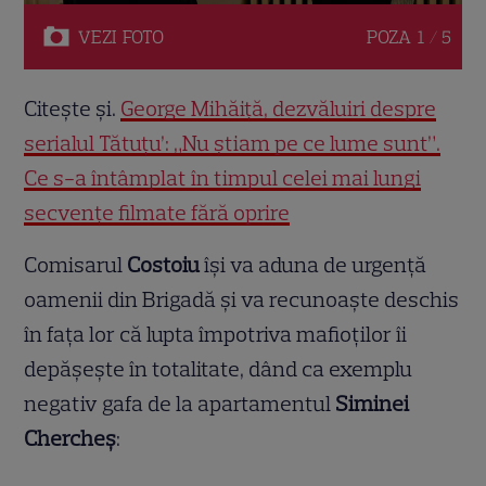
VEZI
FOTO
POZA
1 / 5
Citește și.
George Mihăiță, dezvăluiri despre
serialul Tătuțu’: „Nu știam pe ce lume sunt”.
Ce s-a întâmplat în timpul celei mai lungi
secvențe filmate fără oprire
Comisarul
Costoiu
își va aduna de urgență
oamenii din Brigadă și va recunoaște deschis
în fața lor că lupta împotriva mafioților îi
depășește în totalitate, dând ca exemplu
negativ gafa de la apartamentul
Siminei
Chercheș
: