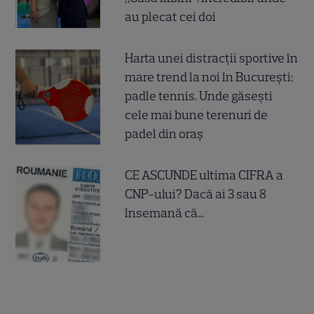
au plecat cei doi
Harta unei distracții sportive în
mare trend la noi în București:
padle tennis. Unde găsești
cele mai bune terenuri de
padel din oraș
CE ASCUNDE ultima CIFRA a
CNP-ului? Dacă ai 3 sau 8
însemană că...