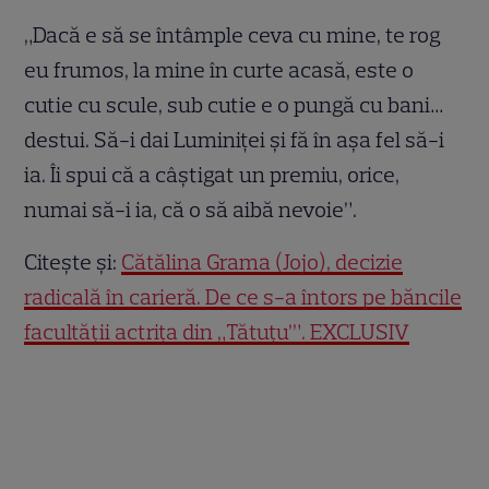
„Dacă e să se întâmple ceva cu mine, te rog
eu frumos, la mine în curte acasă, este o
cutie cu scule, sub cutie e o pungă cu bani…
destui. Să-i dai Luminiței și fă în așa fel să-i
ia. Îi spui că a câștigat un premiu, orice,
numai să-i ia, că o să aibă nevoie”.
Citește și:
Cătălina Grama (Jojo), decizie
radicală în carieră. De ce s-a întors pe băncile
facultății actrița din „Tătuțu’”. EXCLUSIV