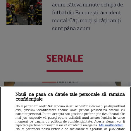
acum câteva minute echipa de
fotbal din București, accident
mortal! Câți morți și câți răniți
sunt până acum
SERIALE
Nouă ne pasă ca datele tale personale să rămână
confidențiale
Noi și partenerii noștri
596
stocăm și/sau accesăm informații pe dispozitivul
dvs., precum identificatorii cookie unici pentru prelucrarea datelor cu
caracter personal. Puteți accepta sau gestiona preferințele dvs. făcând clic
mai jos, respectiv vă puteți opune utilizării unui interes legitim în orice
moment pe pagina cu politica de confidențialitate. Aceste alegeri vor fi
raportate partenerilor noștri și nu vă vor afecta navigarea.
Mai multe detalii
Noi si partenerii nostri (retelele de socializare si agentiile de publicitate