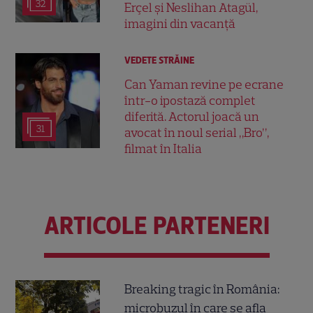
32
Erçel și Neslihan Atagül,
imagini din vacanță
VEDETE STRĂINE
Can Yaman revine pe ecrane
într-o ipostază complet
diferită. Actorul joacă un
31
avocat în noul serial „Bro”,
filmat în Italia
ARTICOLE PARTENERI
Breaking tragic în România:
microbuzul în care se afla