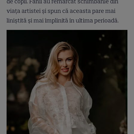
de copii. Fanii au remarcat schimbările din
viața artistei și spun că aceasta pare mai
liniștită și mai împlinită în ultima perioadă.