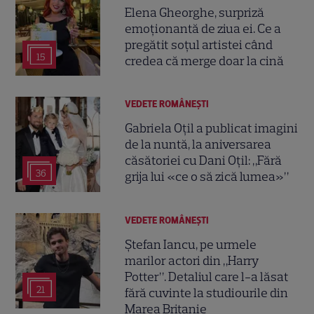
Elena Gheorghe, surpriză
emoționantă de ziua ei. Ce a
pregătit soțul artistei când
15
credea că merge doar la cină
VEDETE ROMÂNEŞTI
Gabriela Oțil a publicat imagini
de la nuntă, la aniversarea
căsătoriei cu Dani Oțil: „Fără
36
grija lui «ce o să zică lumea»”
VEDETE ROMÂNEŞTI
Ștefan Iancu, pe urmele
marilor actori din „Harry
Potter”. Detaliul care l-a lăsat
21
fără cuvinte la studiourile din
Marea Britanie