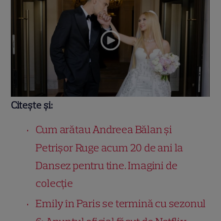
Citește și:
Cum arătau Andreea Bălan și
Petrișor Ruge acum 20 de ani la
Dansez pentru tine. Imagini de
colecție
Emily în Paris se termină cu sezonul