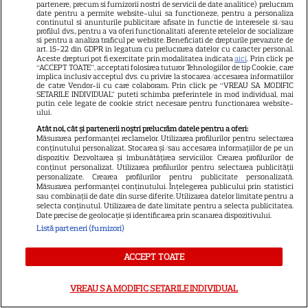
partenere, precum si furnizorii nostri de servicii de date analitice) prelucram
date pentru a permite website-ului sa functioneze, pentru a personaliza
continutul si anunturile publicitare afisate in functie de interesele si/sau
profilul dvs., pentru a va oferi functionalitati aferente retelelor de socializare
si pentru a analiza traficul pe website. Beneficiati de drepturile prevazute de
art. 15-22 din GDPR in legatura cu prelucrarea datelor cu caracter personal.
Aceste drepturi pot fi exercitate prin modalitatea indicata
aici
. Prin click pe
“ACCEPT TOATE”, acceptati folosirea tuturor Tehnologiilor de tip Cookie, care
implica inclusiv acceptul dvs. cu privire la stocarea/accesarea informatiilor
de catre Vendor-ii cu care colaboram. Prin click pe “VREAU SA MODIFIC
SETARILE INDIVIDUAL” puteti schimba preferintele in mod individual, mai
putin cele legate de cookie strict necesare pentru functionarea website-
ului.
Atât noi, cât și partenerii noștri prelucrăm datele pentru a oferi:
Măsurarea performanței reclamelor. Utilizarea profilurilor pentru selectarea
conținutului personalizat. Stocarea și/sau accesarea informațiilor de pe un
dispozitiv. Dezvoltarea și îmbunătățirea serviciilor. Crearea profilurilor de
conținut personalizat. Utilizarea profilurilor pentru selectarea publicității
21
personalizate. Crearea profilurilor pentru publicitate personalizată.
Măsurarea performanței conținutului. Înțelegerea publicului prin statistici
sau combinații de date din surse diferite. Utilizarea datelor limitate pentru a
selecta conținutul. Utilizarea de date limitate pentru a selecta publicitatea.
SERIALE AMERICANE
R
Date precise de geolocație și identificarea prin scanarea dispozitivului.
Listă parteneri (furnizori)
Sandra Oh dezvăluie de ce a
plecat din „Anatomia lui Grey”.
ACCEPT TOATE
Discuția cu Shonda Rhimes
VREAU SA MODIFIC SETARILE INDIVIDUAL