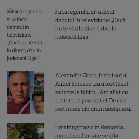
Fiica legendei și-a făcut
debutul în televiziune: „Dacă
nu te văd în direct, dau în
judecată Liga!”
Alexandru Ciucu, fostul soț al
Alinei Sorescu, nu a fost lăsat
să intre la Nibiru. „Am aflat cu
tristețe”, a povestit el. De ce a
fost întors din drum designerul
Breaking tragic în România:
microbuzul în care se afla