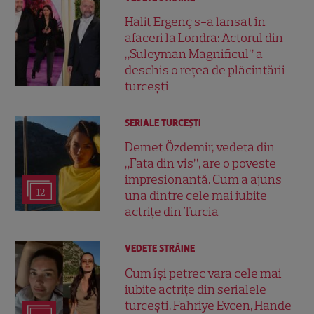
Halit Ergenç s-a lansat în
afaceri la Londra: Actorul din
„Suleyman Magnificul” a
deschis o rețea de plăcintării
turcești
SERIALE TURCEŞTI
Demet Özdemir, vedeta din
„Fata din vis”, are o poveste
impresionantă. Cum a ajuns
12
una dintre cele mai iubite
actrițe din Turcia
VEDETE STRĂINE
Cum își petrec vara cele mai
iubite actrițe din serialele
turcești. Fahriye Evcen, Hande