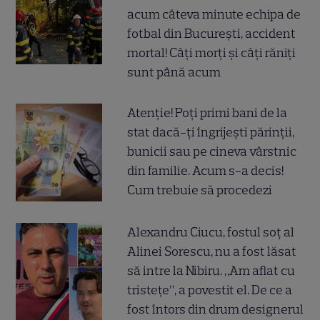
acum câteva minute echipa de
fotbal din București, accident
mortal! Câți morți și câți răniți
sunt până acum
Atenție! Poți primi bani de la
stat dacă-ți îngrijești părinții,
bunicii sau pe cineva vârstnic
din familie. Acum s-a decis!
Cum trebuie să procedezi
Alexandru Ciucu, fostul soț al
Alinei Sorescu, nu a fost lăsat
să intre la Nibiru. „Am aflat cu
tristețe”, a povestit el. De ce a
fost întors din drum designerul