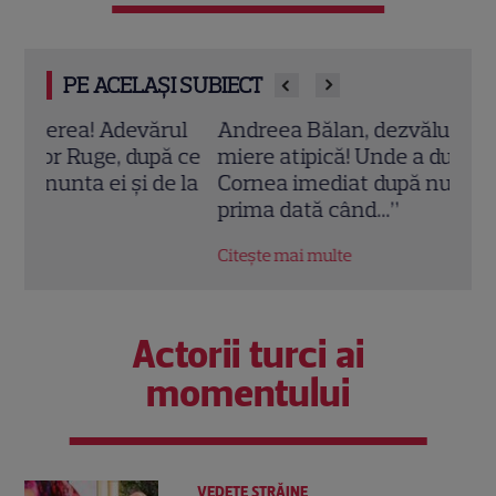
PE ACELAȘI SUBIECT
ul
Andreea Bălan, dezvăluiri din luna de
Andr
ă ce
miere atipică! Unde a dus-o Victor
Ruge
e la
Cornea imediat după nuntă: „Este pentru
până
prima dată când...”
disp
Citește mai multe
Citeș
Actorii turci ai
momentului
VEDETE STRĂINE