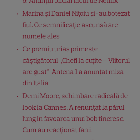
6: Anunțul oficial făcut de Netflix
Marina și Daniel Nițoiu și-au botezat
fiul. Ce semnificație ascunsă are
numele ales
Ce premiu uriaș primește
câștigătorul „Chefi la cuțite – Viitorul
are gust”! Antena 1 a anunțat miza
din Italia
Demi Moore, schimbare radicală de
look la Cannes. A renunțat la părul
lung în favoarea unui bob tineresc.
Cum au reacționat fanii