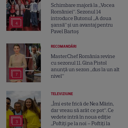
Schimbare majoră la „Vocea
României”. Sezonul 14
introduce Butonul „A doua
4
șansă” și un avantaj pentru
Pavel Bartoș
RECOMANDĂRI
MasterChef România revine
cu sezonul 11. Gina Pistol
anunță un sezon „dus la un alt
7
nivel”
TELEVIZIUNE
„Îmi este frică de Nea Mărin,
dar vreau să arăt ce pot”. Ce
vedete intră în noua ediție
3
„Poftiți pe la noi – Poftiți la