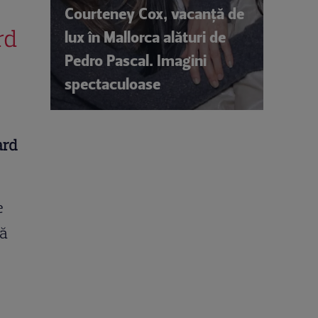
Courteney Cox, vacanță de
rd
lux în Mallorca alături de
Pedro Pascal. Imagini
spectaculoase
ard
e
tă