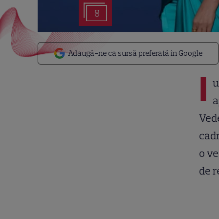
8
Adaugă-ne ca sursă preferată în Google
I
u
a
Vede
cadr
o ve
de r