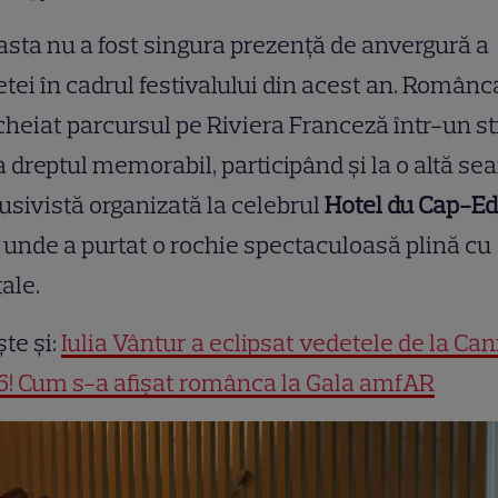
sta nu a fost singura prezență de anvergură a
tei în cadrul festivalului din acest an. Românc
cheiat parcursul pe Riviera Franceză într-un st
 dreptul memorabil, participând și la o altă se
usivistă organizată la celebrul
Hotel du Cap-E
, unde a purtat o rochie spectaculoasă plină cu
tale.
ște și:
Iulia Vântur a eclipsat vedetele de la Ca
6! Cum s-a afișat românca la Gala amfAR