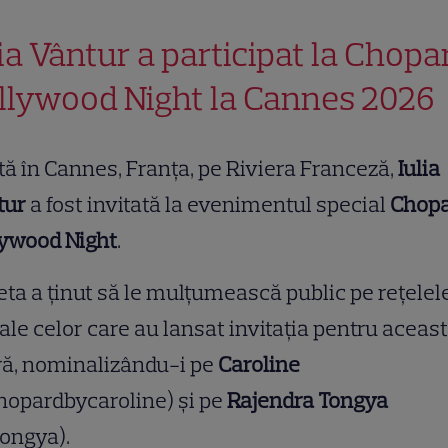
lia Vântur a participat la Chopa
llywood Night la Cannes 2026
tă în Cannes, Franța, pe Riviera Franceză,
Iulia
tur
a fost invitată la evenimentul special
Chop
lywood Night
.
ta a ținut să le mulțumească public pe rețelel
ale celor care au lansat invitația pentru aceas
ră, nominalizându-i pe
Caroline
hopardbycaroline) și pe
Rajendra Tongya
ongya).