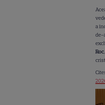
Acea
vede
a în
de-a
excl
Roc
cris
Cite
202