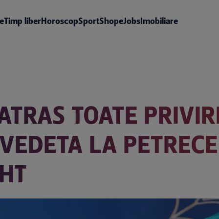
te
Timp liber
Horoscop
Sport
Shop
eJobs
Imobiliare
ATRAS TOATE PRIVIR
 VEDETA LA PETREC
HT