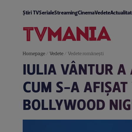
Știri TV
Seriale
Streaming
Cinema
Vedete
Actualita
Homepage
/
Vedete
/
Vedete româneşti
IULIA VÂNTUR A 
CUM S-A AFIȘAT
BOLLYWOOD NIG