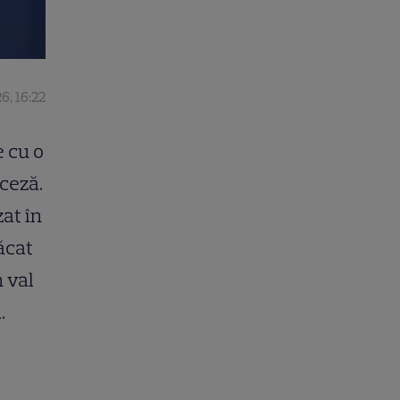
6, 16:22
e cu o
ceză.
at în
ăcat
 val
.