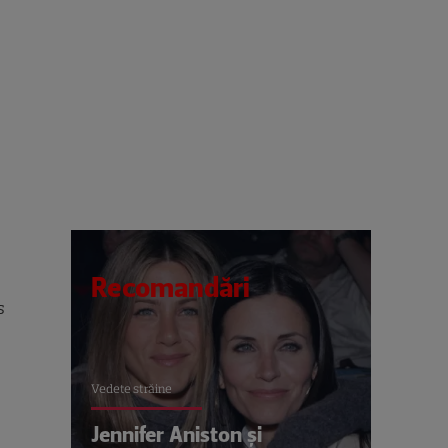
Recomandări
s
Vedete străine
Jennifer Aniston și