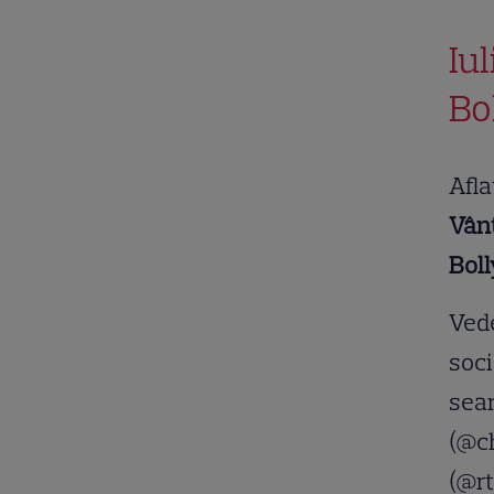
Iu
Bo
Afla
Vân
Bol
Vede
soci
sea
(@c
(@rt