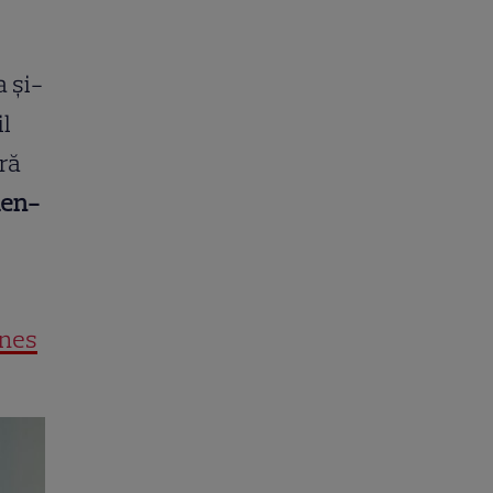
a și-
il
ară
den-
nnes