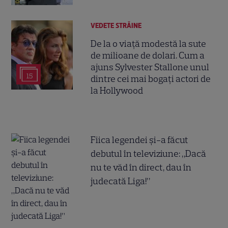
VEDETE STRĂINE
De la o viață modestă la sute
de milioane de dolari. Cum a
ajuns Sylvester Stallone unul
15
dintre cei mai bogați actori de
la Hollywood
Fiica legendei și-a făcut
debutul în televiziune: „Dacă
nu te văd în direct, dau în
judecată Liga!”