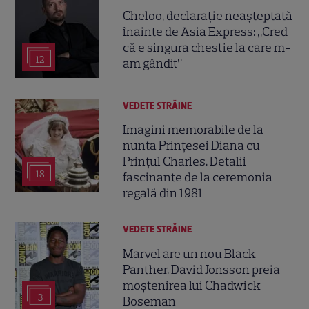
Cheloo, declarație neașteptată
înainte de Asia Express: „Cred
că e singura chestie la care m-
12
am gândit”
VEDETE STRĂINE
Imagini memorabile de la
nunta Prințesei Diana cu
Prințul Charles. Detalii
18
fascinante de la ceremonia
regală din 1981
VEDETE STRĂINE
Marvel are un nou Black
Panther. David Jonsson preia
moștenirea lui Chadwick
3
Boseman