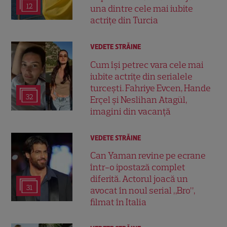
12
una dintre cele mai iubite
actrițe din Turcia
VEDETE STRĂINE
Cum își petrec vara cele mai
iubite actrițe din serialele
turcești. Fahriye Evcen, Hande
32
Erçel și Neslihan Atagül,
imagini din vacanță
VEDETE STRĂINE
Can Yaman revine pe ecrane
într-o ipostază complet
diferită. Actorul joacă un
31
avocat în noul serial „Bro”,
filmat în Italia