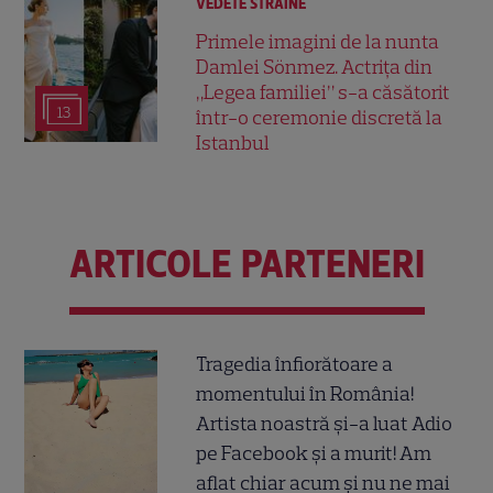
VEDETE STRĂINE
Primele imagini de la nunta
Damlei Sönmez. Actrița din
„Legea familiei” s-a căsătorit
13
într-o ceremonie discretă la
Istanbul
ARTICOLE PARTENERI
Tragedia înfiorătoare a
momentului în România!
Artista noastră și-a luat Adio
pe Facebook și a murit! Am
aflat chiar acum și nu ne mai