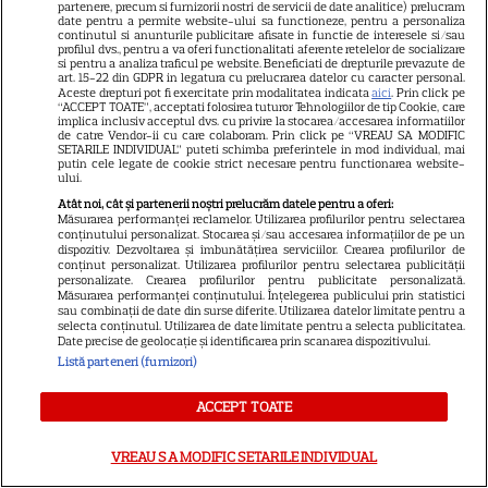
partenere, precum si furnizorii nostri de servicii de date analitice) prelucram
date pentru a permite website-ului sa functioneze, pentru a personaliza
continutul si anunturile publicitare afisate in functie de interesele si/sau
profilul dvs., pentru a va oferi functionalitati aferente retelelor de socializare
si pentru a analiza traficul pe website. Beneficiati de drepturile prevazute de
art. 15-22 din GDPR in legatura cu prelucrarea datelor cu caracter personal.
ALTE ARTICOLE
Aceste drepturi pot fi exercitate prin modalitatea indicata
aici
. Prin click pe
“ACCEPT TOATE”, acceptati folosirea tuturor Tehnologiilor de tip Cookie, care
implica inclusiv acceptul dvs. cu privire la stocarea/accesarea informatiilor
INTERESANTE
de catre Vendor-ii cu care colaboram. Prin click pe “VREAU SA MODIFIC
SETARILE INDIVIDUAL” puteti schimba preferintele in mod individual, mai
putin cele legate de cookie strict necesare pentru functionarea website-
ului.
Atât noi, cât și partenerii noștri prelucrăm datele pentru a oferi:
Măsurarea performanței reclamelor. Utilizarea profilurilor pentru selectarea
conținutului personalizat. Stocarea și/sau accesarea informațiilor de pe un
VEDETE STRĂINE
dispozitiv. Dezvoltarea și îmbunătățirea serviciilor. Crearea profilurilor de
conținut personalizat. Utilizarea profilurilor pentru selectarea publicității
Ryan Gosling este noul Ghost
personalizate. Crearea profilurilor pentru publicitate personalizată.
Măsurarea performanței conținutului. Înțelegerea publicului prin statistici
Rider din Universul Marvel.
sau combinații de date din surse diferite. Utilizarea datelor limitate pentru a
selecta conținutul. Utilizarea de date limitate pentru a selecta publicitatea.
Anunțul făcut la Comic-Con i-
Date precise de geolocație și identificarea prin scanarea dispozitivului.
7
a entuziasmat pe fani
Listă parteneri (furnizori)
ACCEPT TOATE
DISNEY PLUS
„Diavolul se îmbracă de la
VREAU SA MODIFIC SETARILE INDIVIDUAL
Prada 2” s-a lansat pe Disney+.