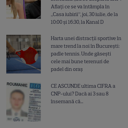
Aflați ce se va întâmpla în
„Casa iubirii”, joi, 30 iulie, de la
10:00 și 16:30, la Kanal D
Harta unei distracții sportive în
mare trend la noi în București:
padle tennis. Unde găsești
cele mai bune terenuri de
padel din oraș
CE ASCUNDE ultima CIFRA a
CNP-ului? Dacă ai 3 sau 8
însemană că...