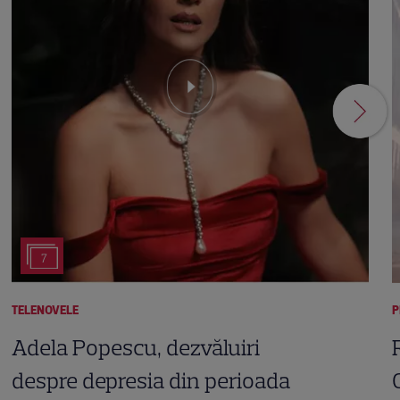
7
TELENOVELE
P
Adela Popescu, dezvăluiri
despre depresia din perioada