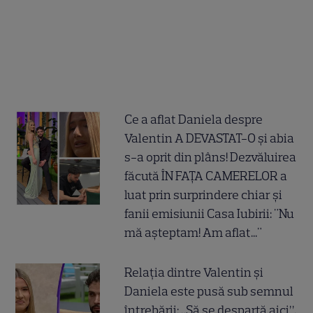
Ce a aflat Daniela despre
Valentin A DEVASTAT-O și abia
s-a oprit din plâns! Dezvăluirea
făcută ÎN FAȚA CAMERELOR a
luat prin surprindere chiar și
fanii emisiunii Casa Iubirii: "Nu
mă așteptam! Am aflat..."
Relația dintre Valentin și
Daniela este pusă sub semnul
întrebării: „Să se despartă aici”.