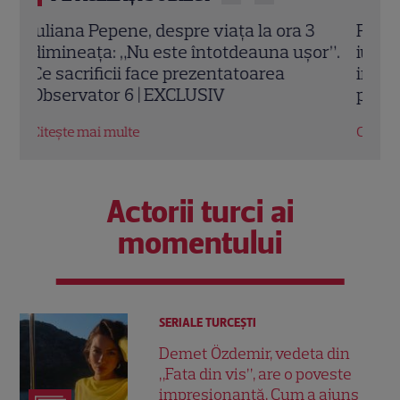
Poftiți pe la noi – Poftiți la întrecere, 27
Top 
r”.
iulie 2026: Iulia Albu, Victor Slav și Selina
istor
intră în competiție. Ce surpriză le
comp
pregătește Nea Mărin
Citeș
Citește mai multe
Actorii turci ai
momentului
SERIALE TURCEŞTI
Demet Özdemir, vedeta din
„Fata din vis”, are o poveste
impresionantă. Cum a ajuns