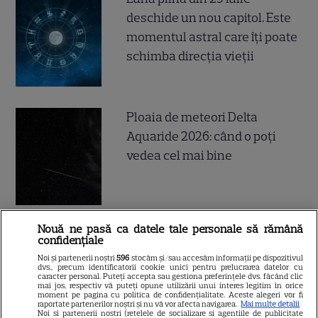
deschide un nou capitol. Este
momentul astral care îți poate
schimba direcția vieții
Ploaia de meteori Delta
Aquaride 2026: când o poți
vedea cel mai bine
Nouă ne pasă ca datele tale personale să rămână
Câte calorii are pepenele roșu
confidențiale
– beneficii și contraindicații
Noi și partenerii noștri
596
stocăm și/sau accesăm informații pe dispozitivul
dvs., precum identificatorii cookie unici pentru prelucrarea datelor cu
caracter personal. Puteți accepta sau gestiona preferințele dvs. făcând clic
mai jos, respectiv vă puteți opune utilizării unui interes legitim în orice
moment pe pagina cu politica de confidențialitate. Aceste alegeri vor fi
raportate partenerilor noștri și nu vă vor afecta navigarea.
Mai multe detalii
Noi si partenerii nostri (retelele de socializare si agentiile de publicitate