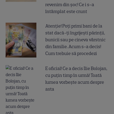
revenim din șoc! Ce i s-a
întâmplat este crunt
Atenție! Poți primi bani de la
stat dacă-ți îngrijești părinții,
bunicii sau pe cineva vârstnic
din familie. Acum s-a decis!
Cum trebuie să procedezi
E oficial! Ce a decis Ilie Bolojan,
cu puțin timp în urmă! Toată
lumea vorbește acum despre
asta