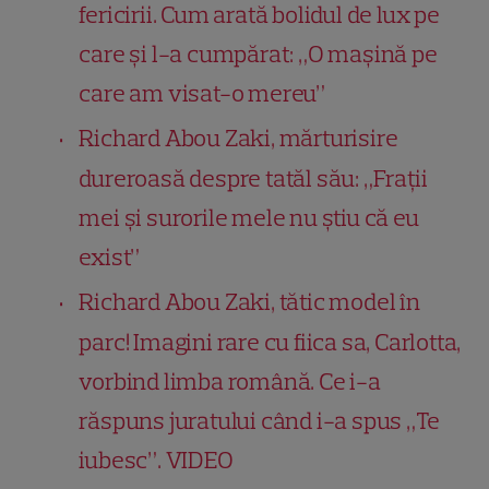
fericirii. Cum arată bolidul de lux pe
care și l-a cumpărat: „O mașină pe
care am visat-o mereu”
Richard Abou Zaki, mărturisire
dureroasă despre tatăl său: „Frații
mei și surorile mele nu știu că eu
exist”
Richard Abou Zaki, tătic model în
parc! Imagini rare cu fiica sa, Carlotta,
vorbind limba română. Ce i-a
răspuns juratului când i-a spus „Te
iubesc”. VIDEO