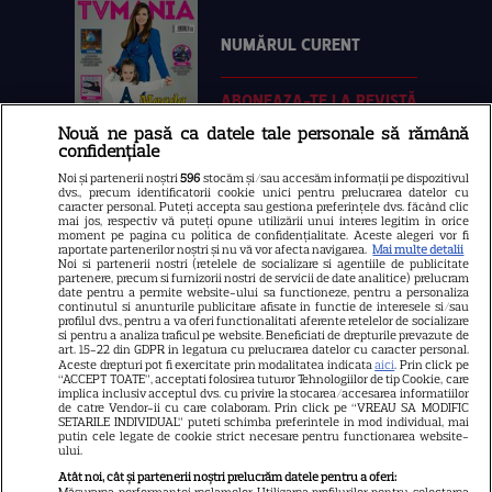
NUMĂRUL CURENT
ABONEAZA-TE LA REVISTĂ
Nouă ne pasă ca datele tale personale să rămână
confidențiale
Noi și partenerii noștri
596
stocăm și/sau accesăm informații pe dispozitivul
dvs., precum identificatorii cookie unici pentru prelucrarea datelor cu
Libertatea
caracter personal. Puteți accepta sau gestiona preferințele dvs. făcând clic
mai jos, respectiv vă puteți opune utilizării unui interes legitim în orice
moment pe pagina cu politica de confidențialitate. Aceste alegeri vor fi
Libertatea pentru femei
raportate partenerilor noștri și nu vă vor afecta navigarea.
Mai multe detalii
Noi si partenerii nostri (retelele de socializare si agentiile de publicitate
GSP
partenere, precum si furnizorii nostri de servicii de date analitice) prelucram
date pentru a permite website-ului sa functioneze, pentru a personaliza
Știri mondene
continutul si anunturile publicitare afisate in functie de interesele si/sau
profilul dvs., pentru a va oferi functionalitati aferente retelelor de socializare
si pentru a analiza traficul pe website. Beneficiati de drepturile prevazute de
Avantaje
art. 15-22 din GDPR in legatura cu prelucrarea datelor cu caracter personal.
Aceste drepturi pot fi exercitate prin modalitatea indicata
aici
. Prin click pe
Elle
“ACCEPT TOATE”, acceptati folosirea tuturor Tehnologiilor de tip Cookie, care
implica inclusiv acceptul dvs. cu privire la stocarea/accesarea informatiilor
Unica
de catre Vendor-ii cu care colaboram. Prin click pe “VREAU SA MODIFIC
SETARILE INDIVIDUAL” puteti schimba preferintele in mod individual, mai
putin cele legate de cookie strict necesare pentru functionarea website-
Retete practice
ului.
Atât noi, cât și partenerii noștri prelucrăm datele pentru a oferi:
Măsurarea performanței reclamelor. Utilizarea profilurilor pentru selectarea