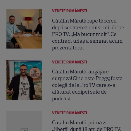
VEDETE ROMÂNEŞTI
Cătălin Măruță rupe tăcerea
după scoaterea emisiunii de pe
PRO TV: „Mă bucur mult”. Ce
contract uriaș a semnat acum
prezentatorul
VEDETE ROMÂNEŞTI
Cătălin Măruță, angajare
surpriză! Cine este Peggy, fosta
colegă de la Pro TV care s-a
alăturat echipei sale de
podcast
VEDETE ROMÂNEŞTI
Cătălin Măruță, prima zi
„liberă” după 18 ani de PRO TV.