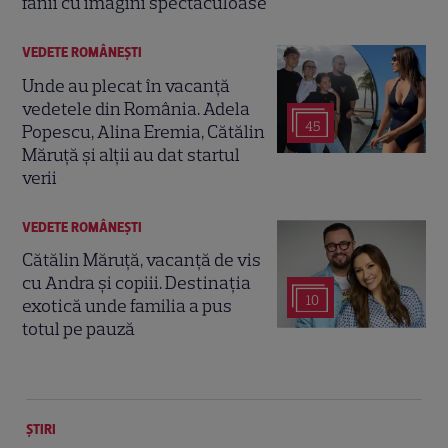
fanii cu imagini spectaculoase
VEDETE ROMÂNEŞTI
Unde au plecat în vacanță
vedetele din România. Adela
45
Popescu, Alina Eremia, Cătălin
Măruță și alții au dat startul
verii
VEDETE ROMÂNEŞTI
Cătălin Măruță, vacanță de vis
cu Andra și copiii. Destinația
10
exotică unde familia a pus
totul pe pauză
ȘTIRI