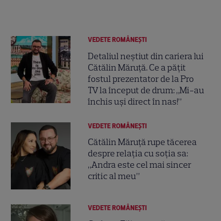
VEDETE ROMÂNEŞTI
Detaliul neștiut din cariera lui
Cătălin Măruță. Ce a pățit
fostul prezentator de la Pro
TV la început de drum: „Mi-au
închis uși direct în nas!”
VEDETE ROMÂNEŞTI
Cătălin Măruță rupe tăcerea
despre relația cu soția sa:
„Andra este cel mai sincer
critic al meu”
VEDETE ROMÂNEŞTI