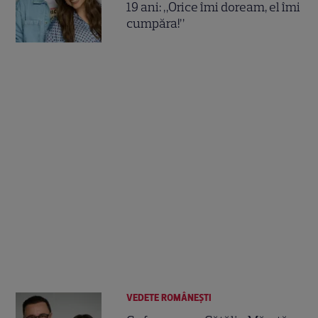
19 ani: „Orice îmi doream, el îmi
cumpăra!”
VEDETE ROMÂNEŞTI