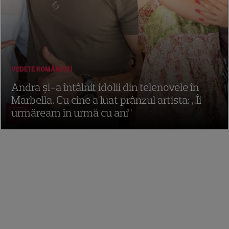
VEDETE ROMÂNEŞTI
Andra și-a întâlnit idolii din telenovele în
Marbella. Cu cine a luat prânzul artista: „Îi
urmăream în urmă cu ani”
8