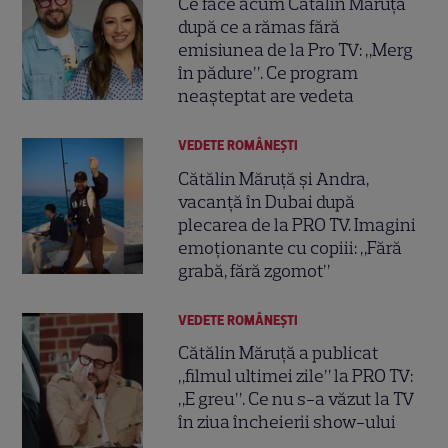
Ce face acum Cătălin Măruță
după ce a rămas fără
emisiunea de la Pro TV: „Merg
în pădure”. Ce program
neașteptat are vedeta
VEDETE ROMÂNEŞTI
Cătălin Măruță și Andra,
vacanță în Dubai după
plecarea de la PRO TV. Imagini
emoționante cu copiii: „Fără
grabă, fără zgomot”
VEDETE ROMÂNEŞTI
Cătălin Măruță a publicat
„filmul ultimei zile” la PRO TV:
„E greu”. Ce nu s-a văzut la TV
în ziua încheierii show-ului