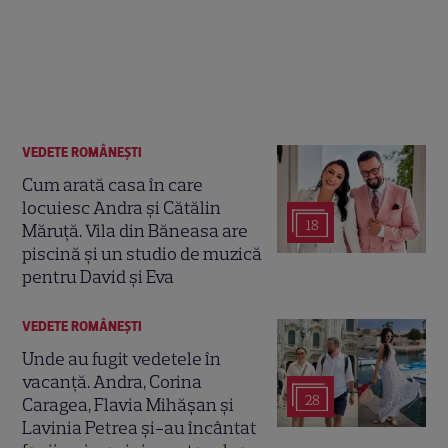
VEDETE ROMÂNEŞTI
Cum arată casa în care
locuiesc Andra și Cătălin
18
Măruță. Vila din Băneasa are
piscină și un studio de muzică
pentru David și Eva
VEDETE ROMÂNEŞTI
Unde au fugit vedetele în
vacanță. Andra, Corina
28
Caragea, Flavia Mihășan și
Lavinia Petrea și-au încântat