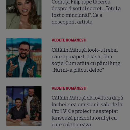
Codruța Filip rupe tăcerea
despre divorțul secret. „Totul a
fost o minciună!”. Ce a
descoperit artista
VEDETE ROMÂNEŞTI
Cătălin Măruță, look-ul rebel
care aproape l-a lăsat fără
soție! Cum arăta cu părul lung:
„Nu mi-a plăcut deloc”
VEDETE ROMÂNEŞTI
Cătălin Măruță dă lovitura după
încheierea emisiunii sale de la
Pro TV: Ce proiect neașteptat
lansează prezentatorul și cu
cine colaborează