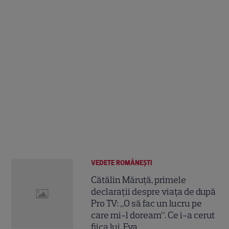
VEDETE ROMÂNEŞTI
Cătălin Măruță, primele
declarații despre viața de după
Pro TV: „O să fac un lucru pe
care mi-l doream”. Ce i-a cerut
fiica lui, Eva