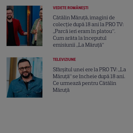
VEDETE ROMÂNEŞTI
Cătălin Măruță, imagini de
colecție după 18 ani la PRO TV:
„Parcă ieri eram în platou”.
Cum arăta la începutul
emisiunii „La Măruță”
TELEVIZIUNE
Sfârșitul unei ere la PRO TV: „La
Măruță” se încheie după 18 ani.
Ce urmează pentru Cătălin
Măruță