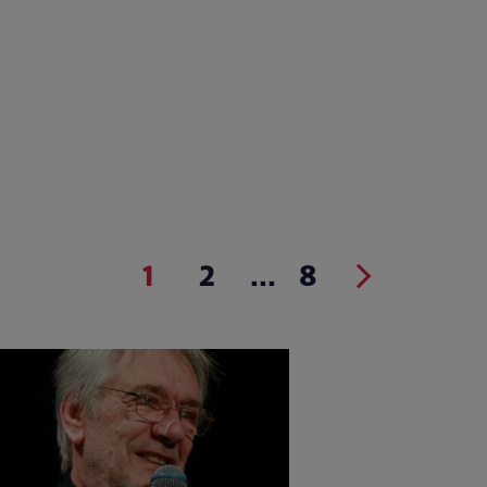
1
2
...
8