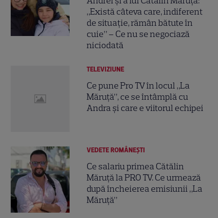
Andrei și a lui Cătălin Măruță:
„Există câteva care, indiferent
de situație, rămân bătute în
cuie” – Ce nu se negociază
niciodată
TELEVIZIUNE
Ce pune Pro TV în locul „La
Măruță”, ce se întâmplă cu
Andra și care e viitorul echipei
VEDETE ROMÂNEŞTI
Ce salariu primea Cătălin
Măruță la PRO TV. Ce urmează
după încheierea emisiunii „La
Măruță”