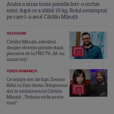
Andra a atras toate privirile într-o rochie
mini, după ce a slăbit 10 kg. Rolul neașteptat
pe care l-a avut Cătălin Măruță
TELEVIZIUNE
Cătălin Măruță, adevărul
despre ofertele primite după
10
plecarea de la PRO TV. „M-au
sunat toți”
VEDETE ROMÂNEŞTI
Ce relație are, de fapt, Denise
Rifai cu Dan Alexa. Răspunsul
10
dat în emisiunea lui Cătălin
Măruță: „Trebuie să fie peste
tine!”