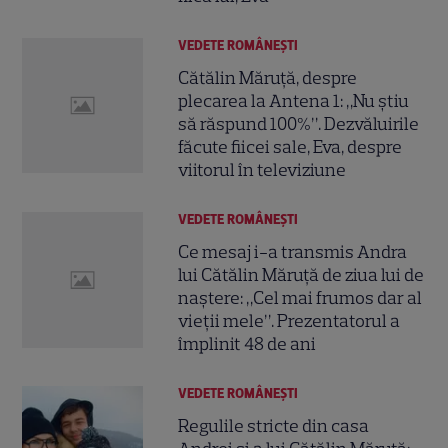
VEDETE ROMÂNEŞTI
Cătălin Măruță, despre
plecarea la Antena 1: „Nu știu
să răspund 100%”. Dezvăluirile
făcute fiicei sale, Eva, despre
viitorul în televiziune
VEDETE ROMÂNEŞTI
Ce mesaj i-a transmis Andra
lui Cătălin Măruță de ziua lui de
naștere: „Cel mai frumos dar al
vieții mele”. Prezentatorul a
împlinit 48 de ani
VEDETE ROMÂNEŞTI
Regulile stricte din casa