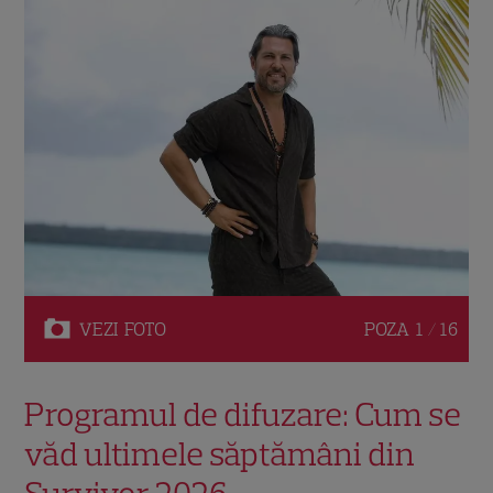
VEZI
FOTO
POZA
1 / 16
Programul de difuzare: Cum se
văd ultimele săptămâni din