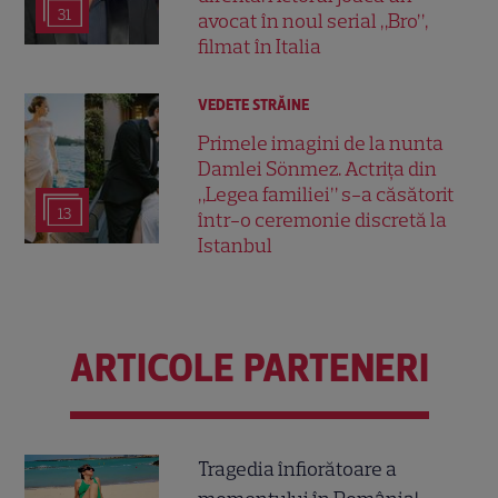
31
avocat în noul serial „Bro”,
filmat în Italia
VEDETE STRĂINE
Primele imagini de la nunta
Damlei Sönmez. Actrița din
„Legea familiei” s-a căsătorit
13
într-o ceremonie discretă la
Istanbul
ARTICOLE PARTENERI
Tragedia înfiorătoare a