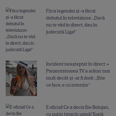
Fiica legendei și-a făcut
debutul în televiziune: „Dacă
nu te văd în direct, dau în
judecată Liga!”
Incident neașteptat în direct »
Prezentatoarea TV a arătat mai
mult decât și-ar fi dorit: „Știe
ce face, e cu intenție”
E oficial! Ce a decis Ilie Bolojan,
cu puțin timp în urmă! Toată