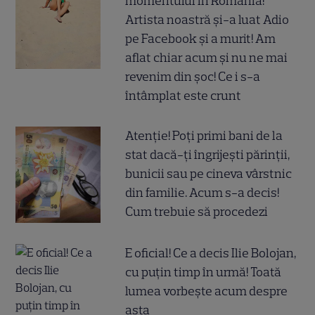
momentului în România!
Artista noastră și-a luat Adio
pe Facebook și a murit! Am
aflat chiar acum și nu ne mai
revenim din șoc! Ce i s-a
întâmplat este crunt
Atenție! Poți primi bani de la
stat dacă-ți îngrijești părinții,
bunicii sau pe cineva vârstnic
din familie. Acum s-a decis!
Cum trebuie să procedezi
E oficial! Ce a decis Ilie Bolojan,
cu puțin timp în urmă! Toată
lumea vorbește acum despre
asta