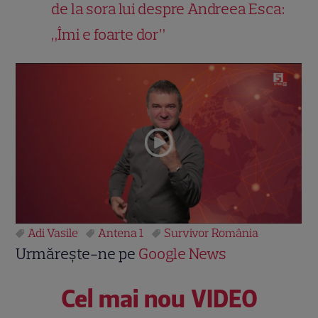
de la sora lui despre Andreea Esca:
„Îmi e foarte dor”
Adi Vasile
Antena 1
Survivor România
Urmărește-ne pe
Google News
Cel mai nou VIDEO