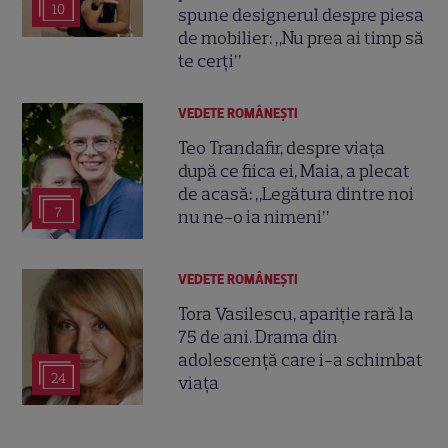
10
spune designerul despre piesa
de mobilier: „Nu prea ai timp să
te cerți”
VEDETE ROMÂNEŞTI
Teo Trandafir, despre viața
după ce fiica ei, Maia, a plecat
de acasă: „Legătura dintre noi
7
nu ne-o ia nimeni”
VEDETE ROMÂNEŞTI
Tora Vasilescu, apariție rară la
75 de ani. Drama din
adolescență care i-a schimbat
24
viața