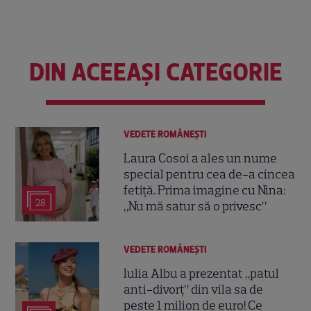
DIN ACEEAȘI CATEGORIE
VEDETE ROMÂNEŞTI
Laura Cosoi a ales un nume
special pentru cea de-a cincea
fetiță. Prima imagine cu Nina:
28
„Nu mă satur să o privesc”
VEDETE ROMÂNEŞTI
Iulia Albu a prezentat „patul
anti-divorț” din vila sa de
peste 1 milion de euro! Ce