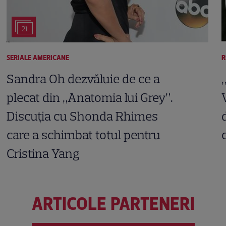
21
SERIALE AMERICANE
R
Sandra Oh dezvăluie de ce a
plecat din „Anatomia lui Grey”.
Discuția cu Shonda Rhimes
care a schimbat totul pentru
Cristina Yang
ARTICOLE PARTENERI