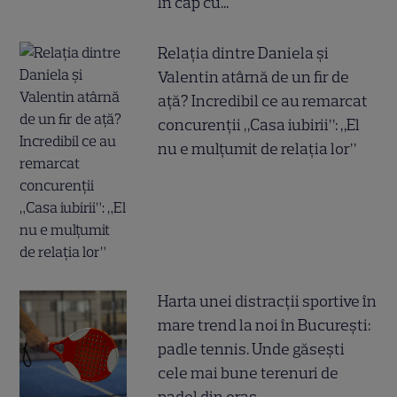
în cap cu..."
Relația dintre Daniela și
Valentin atârnă de un fir de
ață? Incredibil ce au remarcat
concurenții „Casa iubirii”: „El
nu e mulțumit de relația lor”
Harta unei distracții sportive în
mare trend la noi în București:
padle tennis. Unde găsești
cele mai bune terenuri de
padel din oraș