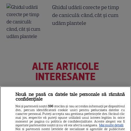
Ghidul udării corecte pe timp
de caniculă: când, cât şi cum
udăm plantele
ALTE ARTICOLE
INTERESANTE
Nouă ne pasă ca datele tale personale să rămână
confidențiale
NETFLIX
Noi și partenerii noștri
596
stocăm și/sau accesăm informații pe dispozitivul
dvs., precum identificatorii cookie unici pentru prelucrarea datelor cu
Noutăți Netflix în august 2026:
caracter personal. Puteți accepta sau gestiona preferințele dvs. făcând clic
mai jos, respectiv vă puteți opune utilizării unui interes legitim în orice
Robert De Niro, „Nosferatu” și
moment pe pagina cu politica de confidențialitate. Aceste alegeri vor fi
raportate partenerilor noștri și nu vă vor afecta navigarea.
Mai multe detalii
noile sezoane din „Outer
Noi si partenerii nostri (retelele de socializare si agentiile de publicitate