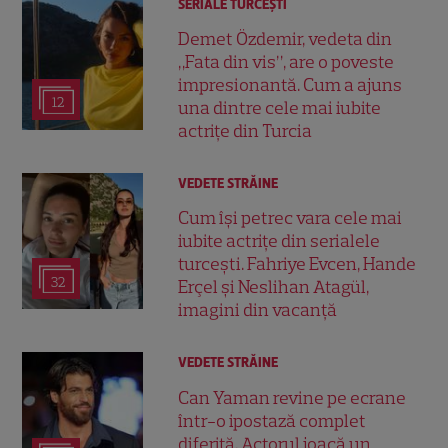
SERIALE TURCEŞTI
Demet Özdemir, vedeta din
„Fata din vis”, are o poveste
impresionantă. Cum a ajuns
12
una dintre cele mai iubite
actrițe din Turcia
VEDETE STRĂINE
Cum își petrec vara cele mai
iubite actrițe din serialele
turcești. Fahriye Evcen, Hande
32
Erçel și Neslihan Atagül,
imagini din vacanță
VEDETE STRĂINE
Can Yaman revine pe ecrane
într-o ipostază complet
diferită. Actorul joacă un