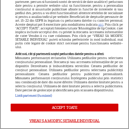
16
Banks” și „Un veac de
partenere, precum si furnizorii nostri de servicii de date analitice) prelucram
date pentru a permite website-ului sa functioneze, pentru a personaliza
singurătate”
continutul si anunturile publicitare afisate in functie de interesele si/sau
profilul dvs., pentru a va oferi functionalitati aferente retelelor de socializare
si pentru a analiza traficul pe website. Beneficiati de drepturile prevazute de
art. 15-22 din GDPR in legatura cu prelucrarea datelor cu caracter personal.
VEDETE STRĂINE
Aceste drepturi pot fi exercitate prin modalitatea indicata
aici
. Prin click pe
“ACCEPT TOATE”, acceptati folosirea tuturor Tehnologiilor de tip Cookie, care
implica inclusiv acceptul dvs. cu privire la stocarea/accesarea informatiilor
Sean Astin din „Stăpânul
de catre Vendor-ii cu care colaboram. Prin click pe “VREAU SA MODIFIC
Inelelor” a fost nevoit să își
SETARILE INDIVIDUAL” puteti schimba preferintele in mod individual, mai
putin cele legate de cookie strict necesare pentru functionarea website-
vândă casa din cauza
ului.
14
salariului mic: Câți bani a
Atât noi, cât și partenerii noștri prelucrăm datele pentru a oferi:
Măsurarea performanței reclamelor. Utilizarea profilurilor pentru selectarea
primit de fapt
conținutului personalizat. Stocarea și/sau accesarea informațiilor de pe un
dispozitiv. Dezvoltarea și îmbunătățirea serviciilor. Crearea profilurilor de
conținut personalizat. Utilizarea profilurilor pentru selectarea publicității
personalizate. Crearea profilurilor pentru publicitate personalizată.
VEDETE STRĂINE
Măsurarea performanței conținutului. Înțelegerea publicului prin statistici
sau combinații de date din surse diferite. Utilizarea datelor limitate pentru a
Elon Musk, atac la adresa
selecta conținutul. Utilizarea de date limitate pentru a selecta publicitatea.
Date precise de geolocație și identificarea prin scanarea dispozitivului.
regizorului premiat cu Oscar
Listă parteneri (furnizori)
care a realizat documentarul
14
despre viața sa. Filmul are 232
ACCEPT TOATE
de minute
VREAU SA MODIFIC SETARILE INDIVIDUAL
VEDETE STRĂINE