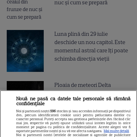
nuc și cum se prepară
Luna plină din 29 iulie
deschide un nou capitol. Este
momentul astral care îți poate
schimba direcția vieții
Ploaia de meteori Delta
Aquaride 2026: când o poți
Nouă ne pasă ca datele tale personale să rămână
vedea cel mai bine
confidențiale
Noi și partenerii noștri
596
stocăm și/sau accesăm informații pe dispozitivul
dvs., precum identificatorii cookie unici pentru prelucrarea datelor cu
caracter personal. Puteți accepta sau gestiona preferințele dvs. făcând clic
mai jos, respectiv vă puteți opune utilizării unui interes legitim în orice
moment pe pagina cu politica de confidențialitate. Aceste alegeri vor fi
raportate partenerilor noștri și nu vă vor afecta navigarea.
Mai multe detalii
Noi si partenerii nostri (retelele de socializare si agentiile de publicitate
Câte calorii are pepenele roșu