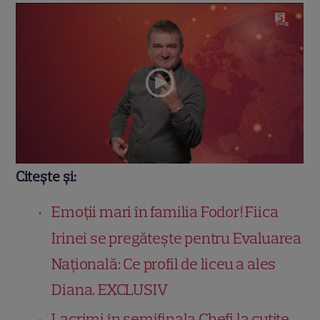
Citește și:
Emoții mari în familia Fodor! Fiica
Irinei se pregătește pentru Evaluarea
Națională: Ce profil de liceu a ales
Diana. EXCLUSIV
Lacrimi în semifinala Chefi la cuțite,