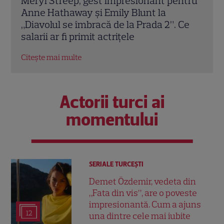
ntru
Ioana Blaj și Monica Bîrlădeanu, vacanță
Irin
împreună în Grecia. Imaginile de pe
repar
Ce
barcă au atras toate privirile
frat
Citește mai multe
Citeș
Actorii turci ai
momentului
SERIALE TURCEŞTI
Demet Özdemir, vedeta din
„Fata din vis”, are o poveste
impresionantă. Cum a ajuns
12
una dintre cele mai iubite