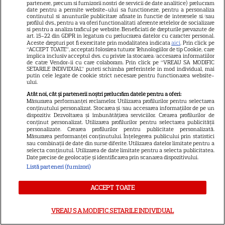
partenere, precum si furnizorii nostri de servicii de date analitice) prelucram
date pentru a permite website-ului sa functioneze, pentru a personaliza
– beneficii și contraindicații
continutul si anunturile publicitare afisate in functie de interesele si/sau
profilul dvs., pentru a va oferi functionalitati aferente retelelor de socializare
si pentru a analiza traficul pe website. Beneficiati de drepturile prevazute de
art. 15-22 din GDPR in legatura cu prelucrarea datelor cu caracter personal.
Aceste drepturi pot fi exercitate prin modalitatea indicata
aici
. Prin click pe
“ACCEPT TOATE”, acceptati folosirea tuturor Tehnologiilor de tip Cookie, care
implica inclusiv acceptul dvs. cu privire la stocarea/accesarea informatiilor
de catre Vendor-ii cu care colaboram. Prin click pe “VREAU SA MODIFIC
SETARILE INDIVIDUAL” puteti schimba preferintele in mod individual, mai
putin cele legate de cookie strict necesare pentru functionarea website-
ului.
Atât noi, cât și partenerii noștri prelucrăm datele pentru a oferi:
ALTE ARTICOLE
Măsurarea performanței reclamelor. Utilizarea profilurilor pentru selectarea
conținutului personalizat. Stocarea și/sau accesarea informațiilor de pe un
dispozitiv. Dezvoltarea și îmbunătățirea serviciilor. Crearea profilurilor de
INTERESANTE
conținut personalizat. Utilizarea profilurilor pentru selectarea publicității
personalizate. Crearea profilurilor pentru publicitate personalizată.
Măsurarea performanței conținutului. Înțelegerea publicului prin statistici
sau combinații de date din surse diferite. Utilizarea datelor limitate pentru a
selecta conținutul. Utilizarea de date limitate pentru a selecta publicitatea.
Date precise de geolocație și identificarea prin scanarea dispozitivului.
Listă parteneri (furnizori)
VEDETE STRĂINE
Meryl Streep, gest
ACCEPT TOATE
impresionant pentru Anne
Hathaway și Emily Blunt la
VREAU SA MODIFIC SETARILE INDIVIDUAL
9
„Diavolul se îmbracă de la