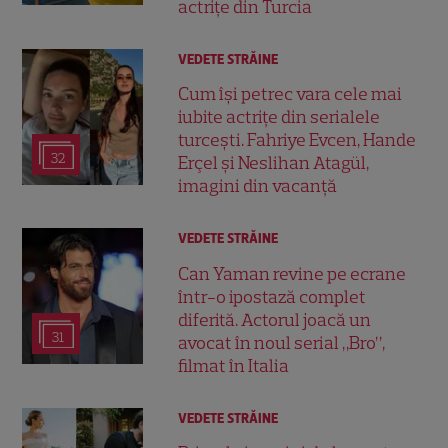
actrițe din Turcia
VEDETE STRĂINE
Cum își petrec vara cele mai
iubite actrițe din serialele
turcești. Fahriye Evcen, Hande
32
Erçel și Neslihan Atagül,
imagini din vacanță
VEDETE STRĂINE
Can Yaman revine pe ecrane
într-o ipostază complet
diferită. Actorul joacă un
31
avocat în noul serial „Bro”,
filmat în Italia
VEDETE STRĂINE