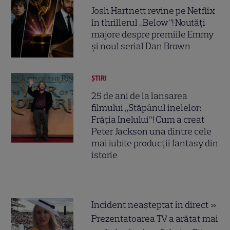
Josh Hartnett revine pe Netflix
în thrillerul „Below”! Noutăți
majore despre premiile Emmy
și noul serial Dan Brown
ȘTIRI
25 de ani de la lansarea
filmului „Stăpânul inelelor:
Frăția Inelului”! Cum a creat
Peter Jackson una dintre cele
mai iubite producții fantasy din
istorie
Incident neașteptat în direct »
Prezentatoarea TV a arătat mai