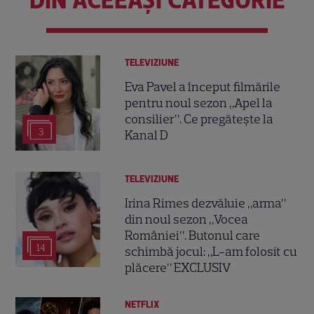
TELEVIZIUNE
Eva Pavel a început filmările
pentru noul sezon „Apel la
consilier”. Ce pregătește la
3
Kanal D
TELEVIZIUNE
Irina Rimes dezvăluie „arma”
din noul sezon „Vocea
României”. Butonul care
14
schimbă jocul: „L-am folosit cu
plăcere” EXCLUSIV
NETFLIX