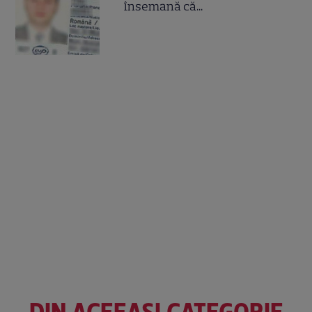
însemană că...
DIN ACEEAȘI CATEGORIE