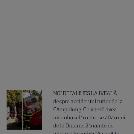
NOI DETALII IES LA IVEALĂ
despre accidentul rutier de la
Câmpulung. Ce viteză avea
microbuzul în care se aflau cei
de la Dinamo 2 înainte de
intrarea în curbă: "A venit în..."