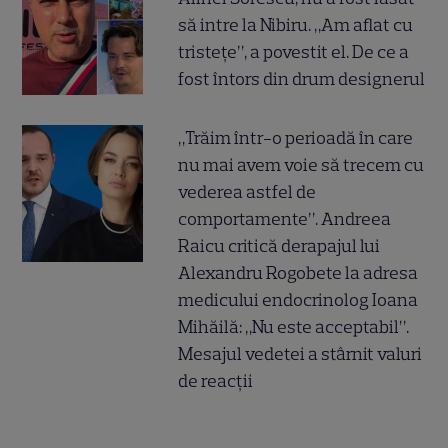
să intre la Nibiru. „Am aflat cu
tristețe”, a povestit el. De ce a
fost întors din drum designerul
„Trăim într-o perioadă în care
nu mai avem voie să trecem cu
vederea astfel de
comportamente”. Andreea
Raicu critică derapajul lui
Alexandru Rogobete la adresa
medicului endocrinolog Ioana
Mihăilă: „Nu este acceptabil”.
Mesajul vedetei a stârnit valuri
de reacții