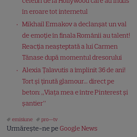
celebri de la Hollywood care au indus
în eroare tot internetul
Mikhail Ermakov a declanșat un val
de emoție în finala Românii au talent!
Reacția neașteptată a lui Carmen
Tănase după momentul dresorului
Alexia Țalavutis a împlinit 36 de ani!
Tort și ținută glamour… direct pe
beton: „Viața mea e între Pinterest și
șantier”
emisiune
pro--tv
Urmărește-ne pe
Google News