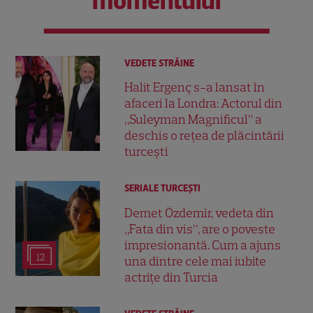
momentului
VEDETE STRĂINE
Halit Ergenç s-a lansat în
afaceri la Londra: Actorul din
„Suleyman Magnificul” a
deschis o rețea de plăcintării
turcești
SERIALE TURCEŞTI
Demet Özdemir, vedeta din
„Fata din vis”, are o poveste
impresionantă. Cum a ajuns
12
una dintre cele mai iubite
actrițe din Turcia