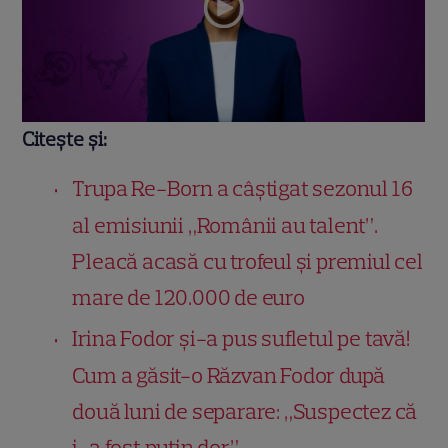
Citește și:
Trupa Re-Born a câștigat sezonul 16
al emisiunii „Românii au talent”.
Pleacă acasă cu trofeul și premiul cel
mare de 120.000 de euro
Irina Fodor și-a pus sufletul pe tavă!
Cum a găsit-o Răzvan Fodor după
două luni de separare: „Suspectez că
i-a fost puțin dor”