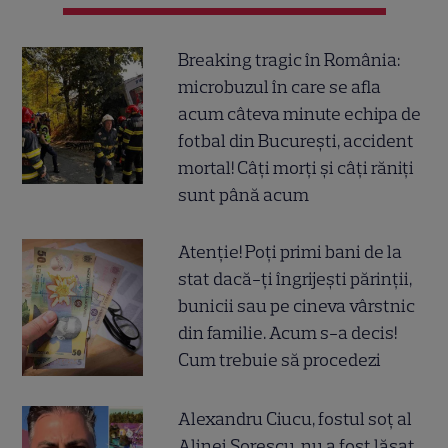
Breaking tragic în România:
microbuzul în care se afla
acum câteva minute echipa de
fotbal din București, accident
mortal! Câți morți și câți răniți
sunt până acum
Atenție! Poți primi bani de la
stat dacă-ți îngrijești părinții,
bunicii sau pe cineva vârstnic
din familie. Acum s-a decis!
Cum trebuie să procedezi
Alexandru Ciucu, fostul soț al
Alinei Sorescu, nu a fost lăsat