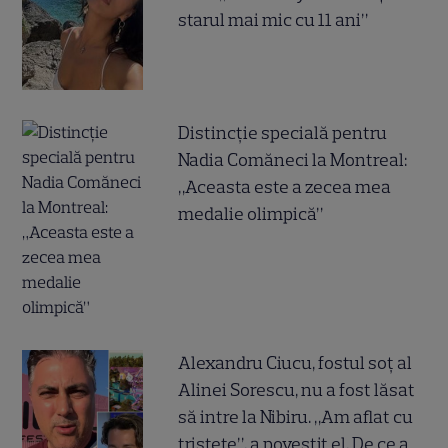
starul mai mic cu 11 ani”
Distincție specială pentru
Nadia Comăneci la Montreal:
„Aceasta este a zecea mea
medalie olimpică”
Alexandru Ciucu, fostul soț al
Alinei Sorescu, nu a fost lăsat
să intre la Nibiru. „Am aflat cu
tristețe”, a povestit el. De ce a