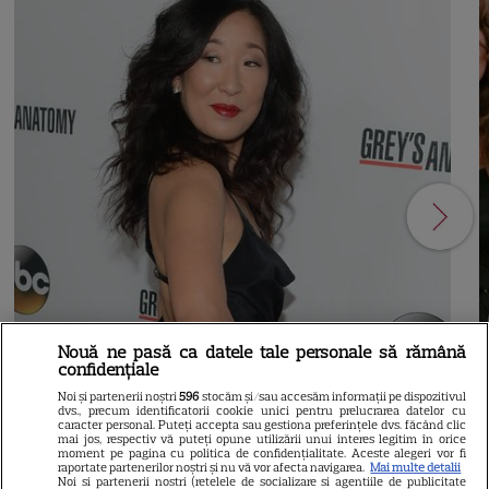
Nouă ne pasă ca datele tale personale să rămână
confidențiale
21
Noi și partenerii noștri
596
stocăm și/sau accesăm informații pe dispozitivul
dvs., precum identificatorii cookie unici pentru prelucrarea datelor cu
caracter personal. Puteți accepta sau gestiona preferințele dvs. făcând clic
mai jos, respectiv vă puteți opune utilizării unui interes legitim în orice
moment pe pagina cu politica de confidențialitate. Aceste alegeri vor fi
SERIALE AMERICANE
R
raportate partenerilor noștri și nu vă vor afecta navigarea.
Mai multe detalii
Noi si partenerii nostri (retelele de socializare si agentiile de publicitate