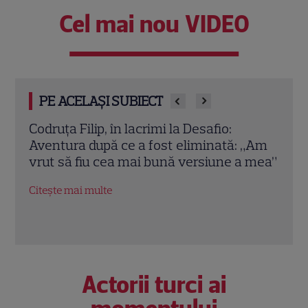
Cel mai nou VIDEO
PE ACELAȘI SUBIECT
Coco, desființată de Dumbo la Desafio:
Ian d
„Am
„Nu știe să facă nimic. Stă prost pe
Plan
 mea”
tehnică”. Ce se întâmplă în noul episod
folo
întâ
Citește mai multe
april
Citeș
Actorii turci ai