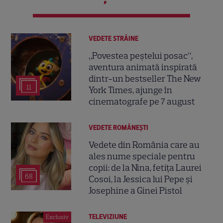
VEDETE STRĂINE
„Povestea peștelui posac”,
aventura animată inspirată
dintr-un bestseller The New
11
York Times, ajunge în
cinematografe pe 7 august
VEDETE ROMÂNEŞTI
Vedete din România care au
ales nume speciale pentru
copii: de la Nina, fetița Laurei
68
Cosoi, la Jessica lui Pepe și
Josephine a Ginei Pistol
TELEVIZIUNE
Exclusiv