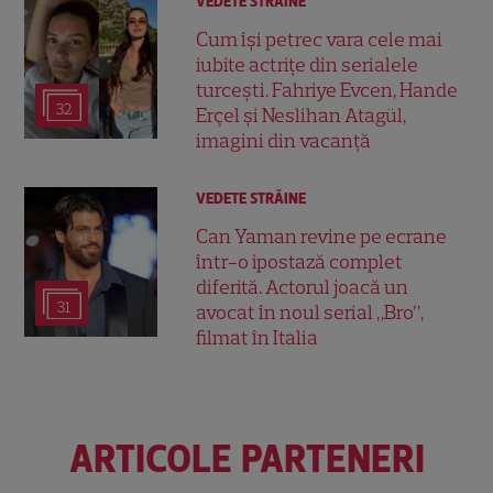
VEDETE STRĂINE
Cum își petrec vara cele mai
iubite actrițe din serialele
turcești. Fahriye Evcen, Hande
32
Erçel și Neslihan Atagül,
imagini din vacanță
VEDETE STRĂINE
Can Yaman revine pe ecrane
într-o ipostază complet
diferită. Actorul joacă un
31
avocat în noul serial „Bro”,
filmat în Italia
ARTICOLE PARTENERI