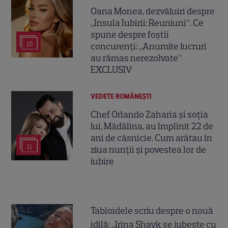
Oana Monea, dezvăluiri despre
„Insula Iubirii: Reuniuni”. Ce
spune despre foștii
16
concurenți: „Anumite lucruri
au rămas nerezolvate”
EXCLUSIV
VEDETE ROMÂNEŞTI
Chef Orlando Zaharia și soția
lui, Mădălina, au împlinit 22 de
ani de căsnicie. Cum arătau în
11
ziua nunții și povestea lor de
iubire
Tabloidele scriu despre o nouă
idilă: „Irina Shayk se iubește cu