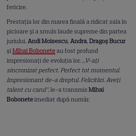
fericire.
Prestația lor din marea finală a ridicat sala în
picioare și a smuls laude supreme din partea
juriului.
Andi Moisescu
,
Andra
,
Dragoș Bucur
și
Mihai Bobonete
au fost profund
impresionați de evoluția lor.
„V-ați
sincronizat perfect. Perfect tot momentul.
Impresionant de-a dreptul. Felicitări. Aveți
talent cu carul”,
le-a transmis
Mihai
Bobonete
imediat după număr.