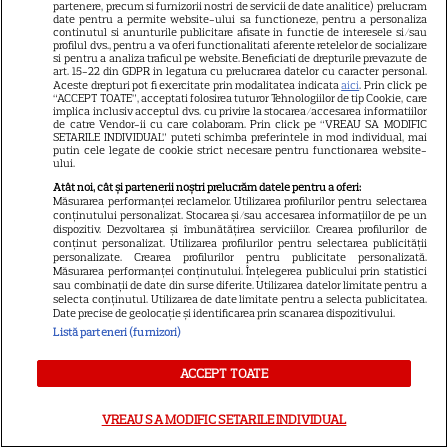
partenere, precum si furnizorii nostri de servicii de date analitice) prelucram
Sandra Oh dezvăluie de ce a
date pentru a permite website-ului sa functioneze, pentru a personaliza
continutul si anunturile publicitare afisate in functie de interesele si/sau
plecat din „Anatomia lui Grey”.
profilul dvs., pentru a va oferi functionalitati aferente retelelor de socializare
si pentru a analiza traficul pe website. Beneficiati de drepturile prevazute de
art. 15-22 din GDPR in legatura cu prelucrarea datelor cu caracter personal.
Discuția cu Shonda Rhimes
Aceste drepturi pot fi exercitate prin modalitatea indicata
aici
. Prin click pe
“ACCEPT TOATE”, acceptati folosirea tuturor Tehnologiilor de tip Cookie, care
implica inclusiv acceptul dvs. cu privire la stocarea/accesarea informatiilor
care a schimbat totul pentru
de catre Vendor-ii cu care colaboram. Prin click pe “VREAU SA MODIFIC
SETARILE INDIVIDUAL” puteti schimba preferintele in mod individual, mai
putin cele legate de cookie strict necesare pentru functionarea website-
Cristina Yang
ului.
Atât noi, cât și partenerii noștri prelucrăm datele pentru a oferi:
Măsurarea performanței reclamelor. Utilizarea profilurilor pentru selectarea
conținutului personalizat. Stocarea și/sau accesarea informațiilor de pe un
dispozitiv. Dezvoltarea și îmbunătățirea serviciilor. Crearea profilurilor de
conținut personalizat. Utilizarea profilurilor pentru selectarea publicității
ARTICOLE PARTENERI
personalizate. Crearea profilurilor pentru publicitate personalizată.
Măsurarea performanței conținutului. Înțelegerea publicului prin statistici
sau combinații de date din surse diferite. Utilizarea datelor limitate pentru a
selecta conținutul. Utilizarea de date limitate pentru a selecta publicitatea.
Date precise de geolocație și identificarea prin scanarea dispozitivului.
Listă parteneri (furnizori)
Horoscop Urania | Previziuni
ACCEPT TOATE
astrologice pentru perioada 1 –
7 august 2026. Venus va intra
VREAU SA MODIFIC SETARILE INDIVIDUAL
în zodia Balanței