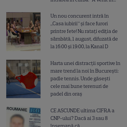
Un nou concurent intră în
„Casa iubirii” și face furori
printre fete! Nu ratați ediția de
sâmbătă, 1 august, difuzată de
la 16:00 și 19:00, la Kanal D
Harta unei distracții sportive în
mare trend la noi în București:
padle tennis. Unde găsești
cele mai bune terenuri de
padel din oraș
CE ASCUNDE ultima CIFRA a
CNP-ului? Dacă ai 3 sau 8
însemană că...