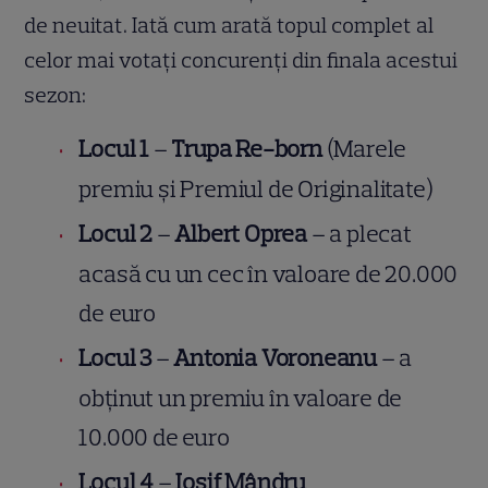
de neuitat. Iată cum arată topul complet al
celor mai votați concurenți din finala acestui
sezon:
Locul 1
–
Trupa Re-born
(Marele
premiu și Premiul de Originalitate)
Locul 2
–
Albert Oprea
– a plecat
acasă cu un cec în valoare de 20.000
de euro
Locul 3
–
Antonia Voroneanu
– a
obținut un premiu în valoare de
10.000 de euro
Locul 4
–
Iosif Mândru