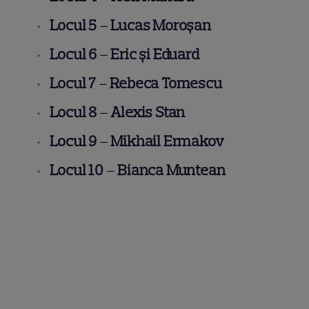
Locul 5
–
Lucas Moroșan
Locul 6
–
Eric și Eduard
Locul 7
–
Rebeca Tomescu
Locul 8
–
Alexis Stan
Locul 9
–
Mikhail Ermakov
Locul 10
–
Bianca Muntean