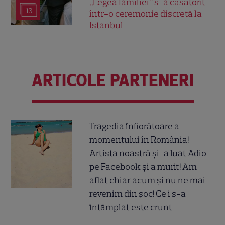
„Legea familiei” s-a căsătorit
13
într-o ceremonie discretă la
Istanbul
ARTICOLE PARTENERI
Tragedia înfiorătoare a
momentului în România!
Artista noastră și-a luat Adio
pe Facebook și a murit! Am
aflat chiar acum și nu ne mai
revenim din șoc! Ce i s-a
întâmplat este crunt