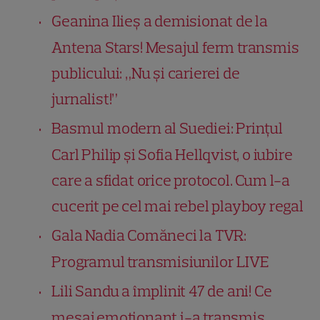
Geanina Ilieș a demisionat de la
Antena Stars! Mesajul ferm transmis
publicului: „Nu și carierei de
jurnalist!”
Basmul modern al Suediei: Prințul
Carl Philip și Sofia Hellqvist, o iubire
care a sfidat orice protocol. Cum l-a
cucerit pe cel mai rebel playboy regal
Gala Nadia Comăneci la TVR:
Programul transmisiunilor LIVE
Lili Sandu a împlinit 47 de ani! Ce
mesaj emoționant i-a transmis