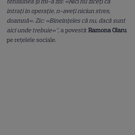
tensiunea și mi-a zis: «Nici nu ziceți că
intrați în operație, n-aveți niciun stres,
doamnă». Zic: «Bineînțeles că nu, dacă sunt
aici unde trebuie»”,
a povestit
Ramona Olaru
pe rețelele sociale.