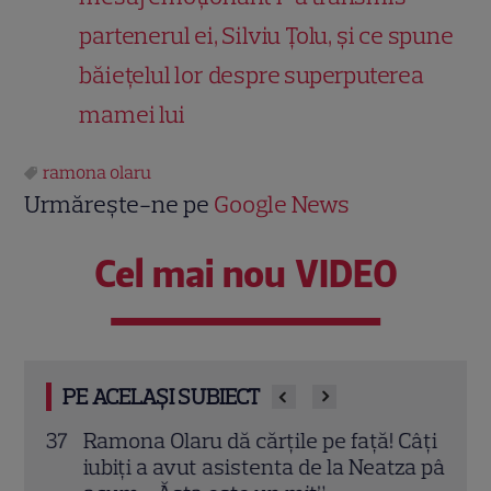
partenerul ei, Silviu Țolu, și ce spune
băiețelul lor despre superputerea
mamei lui
ramona olaru
Urmărește-ne pe
Google News
Cel mai nou VIDEO
PE ACELAȘI SUBIECT
a 37
Ramona Olaru dă cărțile pe față! Câți
Ramo
iubiți a avut asistenta de la Neatza până
pisc