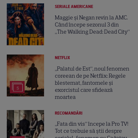
SERIALE AMERICANE
Maggie și Negan revin la AMC.
Când începe sezonul 3 din
„The Walking Dead: Dead City”
NETFLIX
„Palatul de Est”, noul fenomen
coreean de pe Netflix: Regele
blestemat, fantomele și
5
exorcistul care sfidează
moartea
RECOMANDĂRI
„Fata din vis” începe la Pro TV!
Tot ce trebuie să știi despre
serialul-fenomen cu Çağatay