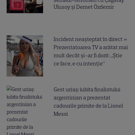
7
Ulusoy și Demet Özdemir
Incident neașteptat în direct »
Prezentatoarea TV a arătat mai
mult decât și-ar fi dorit: „Știe
ce face, e cu intenție”
Gest uriaș: iubita finalistului
argentinian a prezentat
cadourile primite de la Lionel
Messi