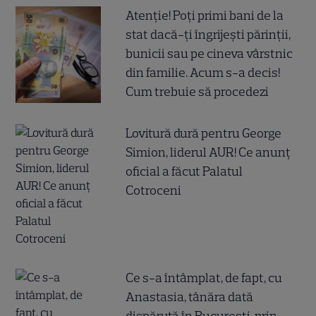
Atenție! Poți primi bani de la
stat dacă-ți îngrijești părinții,
bunicii sau pe cineva vârstnic
din familie. Acum s-a decis!
Cum trebuie să procedezi
Lovitură dură pentru George
Simion, liderul AUR! Ce anunț
oficial a făcut Palatul
Cotroceni
Ce s-a întâmplat, de fapt, cu
Anastasia, tânăra dată
dispărută în București, prin