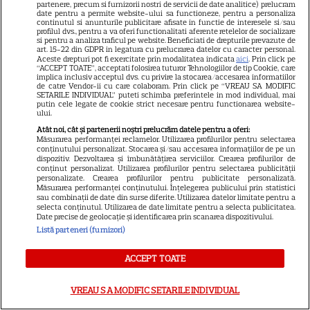
partenere, precum si furnizorii nostri de servicii de date analitice) prelucram
date pentru a permite website-ului sa functioneze, pentru a personaliza
continutul si anunturile publicitare afisate in functie de interesele si/sau
profilul dvs., pentru a va oferi functionalitati aferente retelelor de socializare
si pentru a analiza traficul pe website. Beneficiati de drepturile prevazute de
art. 15-22 din GDPR in legatura cu prelucrarea datelor cu caracter personal.
Aceste drepturi pot fi exercitate prin modalitatea indicata
aici
. Prin click pe
“ACCEPT TOATE”, acceptati folosirea tuturor Tehnologiilor de tip Cookie, care
implica inclusiv acceptul dvs. cu privire la stocarea/accesarea informatiilor
de catre Vendor-ii cu care colaboram. Prin click pe “VREAU SA MODIFIC
SETARILE INDIVIDUAL” puteti schimba preferintele in mod individual, mai
putin cele legate de cookie strict necesare pentru functionarea website-
ului.
RECOMANDĂRI
R
Atât noi, cât și partenerii noștri prelucrăm datele pentru a oferi:
Măsurarea performanței reclamelor. Utilizarea profilurilor pentru selectarea
Recomandările TV ale
conținutului personalizat. Stocarea și/sau accesarea informațiilor de pe un
dispozitiv. Dezvoltarea și îmbunătățirea serviciilor. Crearea profilurilor de
conținut personalizat. Utilizarea profilurilor pentru selectarea publicității
săptămânii 27 iulie – 2 august!
personalizate. Crearea profilurilor pentru publicitate personalizată.
Măsurarea performanței conținutului. Înțelegerea publicului prin statistici
„The Walking Dead: Dead
sau combinații de date din surse diferite. Utilizarea datelor limitate pentru a
selecta conținutul. Utilizarea de date limitate pentru a selecta publicitatea.
Date precise de geolocație și identificarea prin scanarea dispozitivului.
City”, filme HBO și telenovele
Listă parteneri (furnizori)
de neratat
ACCEPT TOATE
VREAU SA MODIFIC SETARILE INDIVIDUAL