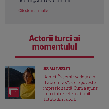
acum: „Ăsta este un mit”
în c
Citește mai multe
Citeș
Actorii turci ai
momentului
SERIALE TURCEŞTI
Demet Özdemir, vedeta din
„Fata din vis”, are o poveste
impresionantă. Cum a ajuns
12
una dintre cele mai iubite
actrițe din Turcia