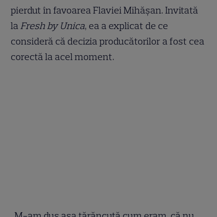
pierdut în favoarea Flaviei Mihășan. Invitată
la
Fresh by Unica
, ea a explicat de ce
consideră că decizia producătorilor a fost cea
corectă la acel moment.
„M-am dus așa țărăncuță cum eram, că nu