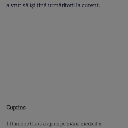
a vrut să își țină urmăritorii la curent.
Cuprins
1
Ramona Olaru a ajuns pe mâna medicilor