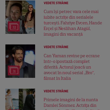
VEDETE STRĂINE
Cum își petrec vara cele mai
iubite actrițe din serialele
turcești. Fahriye Evcen, Hande
32
Erçel și Neslihan Atagül,
imagini din vacanță
VEDETE STRĂINE
Can Yaman revine pe ecrane
într-o ipostază complet
diferită. Actorul joacă un
31
avocat în noul serial „Bro”,
filmat în Italia
VEDETE STRĂINE
Primele imagini de la nunta
Damlei Sönmez. Actrița din