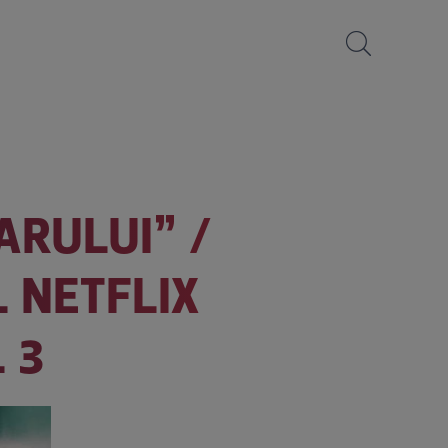
ARULUI” /
L NETFLIX
 3