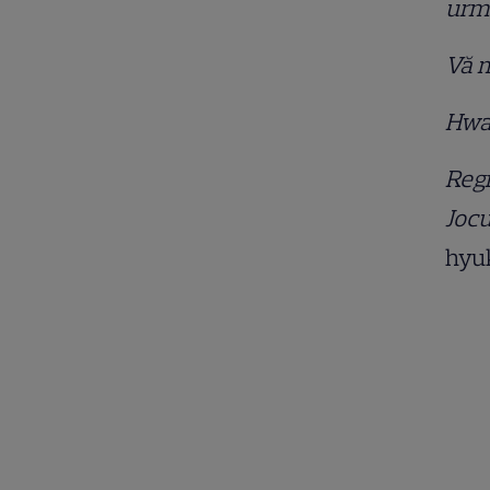
urm
Vă m
Hwa
Regi
Jocu
hyuk