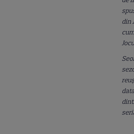
spus
din 
cum 
Jocu
Seon
sezo
reuş
data
dint
seri