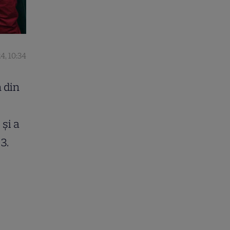
4, 10:34
n din
și a
3.