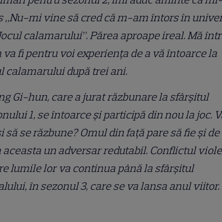
 „Nu-mi vine să cred că m-am întors în unive
Jocul calamarului”. Părea aproape ireal. Mă înt
va fi pentru voi experiența de a vă întoarce la
l calamarului după trei ani.
g Gi-hun, care a jurat răzbunare la sfârşitul
nului 1, se întoarce și participă din nou la joc. 
i să se răzbune? Omul din față pare să fie și de
 aceasta un adversar redutabil. Conflictul viol
re lumile lor va continua până la sfârşitul
alului, în sezonul 3, care se va lansa anul viitor.