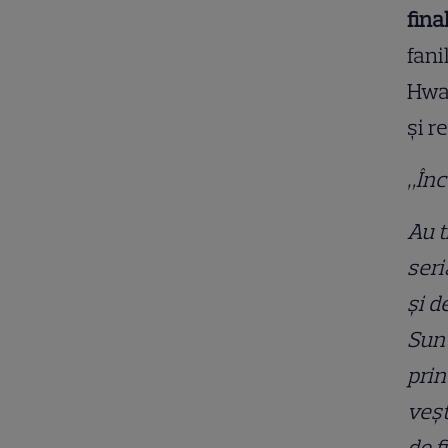
fina
fani
Hwan
și r
„Înc
Au t
seri
și d
Sunt
prin
veșt
de f