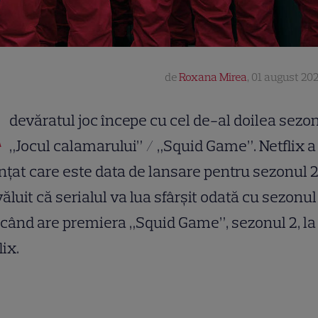
de
Roxana Mirea
,
01 august 202
A
devăratul joc începe cu cel de-al doilea sezo
„Jocul calamarului” / „Squid Game”. Netflix a
țat care este data de lansare pentru sezonul 2 
ăluit că serialul va lua sfârșit odată cu sezonul 
 când are premiera „Squid Game”, sezonul 2, la
lix.