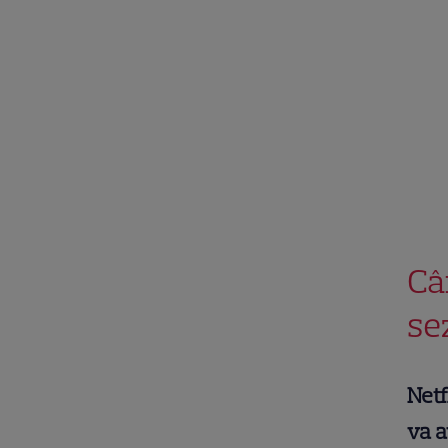
Câ
se
Netf
va 