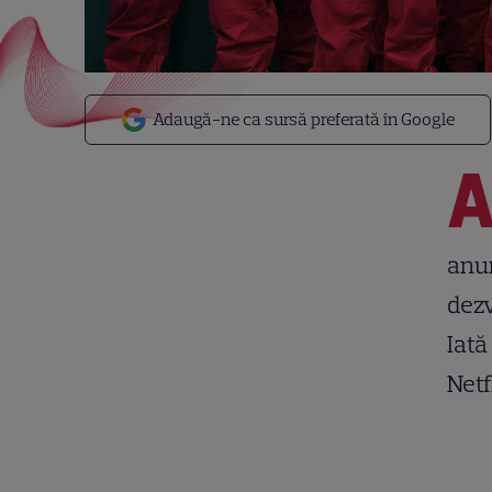
Adaugă-ne ca sursă preferată în Google
anun
dezv
Iată
Netf