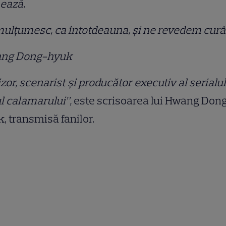
ează.
ulțumesc, ca întotdeauna, și ne revedem cur
ng Dong-hyuk
zor, scenarist şi producător executiv al serialul
l calamarului”,
este scrisoarea lui Hwang Don
, transmisă fanilor.