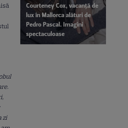
Courteney Cox, vacanță de
misă
lux în Mallorca alături de
Pedro Pascal. Imagini
stul
spectaculoase
lobul
are.
i,
 zi
i-am