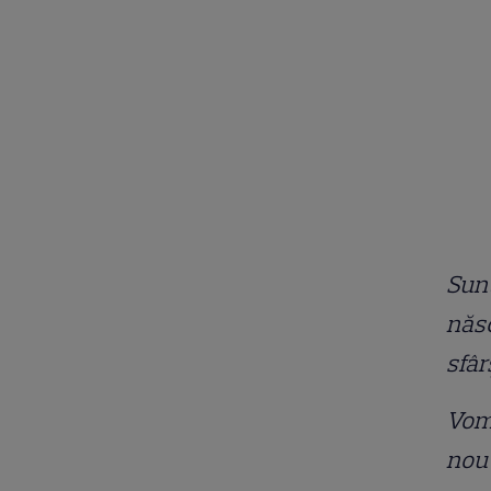
Sunt
născ
sfâr
Vom 
nou 