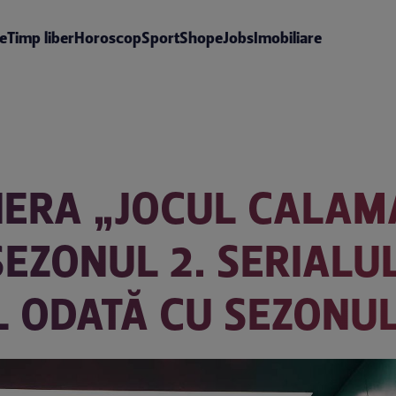
te
Timp liber
Horoscop
Sport
Shop
eJobs
Imobiliare
ERA „JOCUL CALAM
SEZONUL 2. SERIALU
L ODATĂ CU SEZONUL