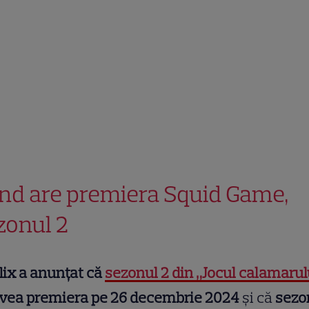
nd are premiera Squid Game,
zonul 2
lix a anunțat că
sezonul 2 din „Jocul calamarul
avea premiera pe 26 decembrie 2024
și că
sezo