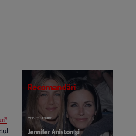
Recomandări
Vedete străine
ui”
nul
Jennifer Aniston și