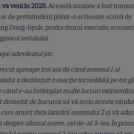
l va veni în 2025.
Această noutate a fost trans
lor de pretutindeni printr-o scrisoare scrisă de
g Dong-hyuk, producătorul executiv, scenari
egizorul serialului.
epe adevăratul joc.
recut aproape trei ani de când sezonul 1 al
alului a dezlănțuit o reacție incredibilă pe tot g
e când s-au întâmplat multe lucruri extraordin
 deosebit de bucuros să vă scriu aceste rândur
 care anunț data lansării sezonului 2 și vă aduc
i despre ultimul sezon, cel de-al 3-lea. În prima
ilmări pentru sezonul 2, îmi aduc aminte că m