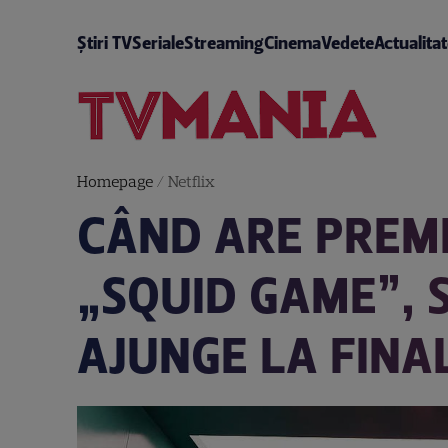
Știri TV
Seriale
Streaming
Cinema
Vedete
Actualita
Homepage
/
Netflix
CÂND ARE PREMI
„SQUID GAME”, 
AJUNGE LA FINA