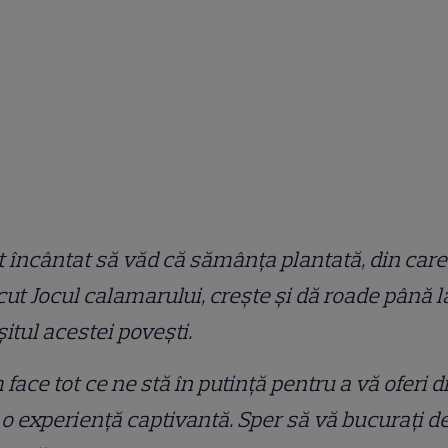
 încântat să văd că sămânța plantată, din care
ut Jocul calamarului, crește și dă roade până l
șitul acestei poveşti.
face tot ce ne stă în putință pentru a vă oferi d
o experiență captivantă. Sper să vă bucurați d