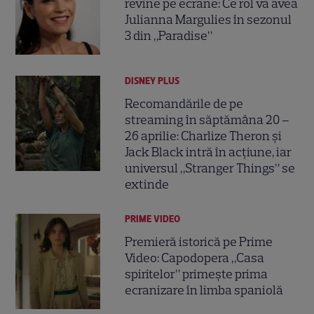
revine pe ecrane: Ce rol va avea
Julianna Margulies în sezonul
3 din „Paradise”
DISNEY PLUS
Recomandările de pe
streaming în săptămâna 20 –
26 aprilie: Charlize Theron și
Jack Black intră în acțiune, iar
universul „Stranger Things” se
extinde
PRIME VIDEO
Premieră istorică pe Prime
Video: Capodopera „Casa
spiritelor” primește prima
ecranizare în limba spaniolă