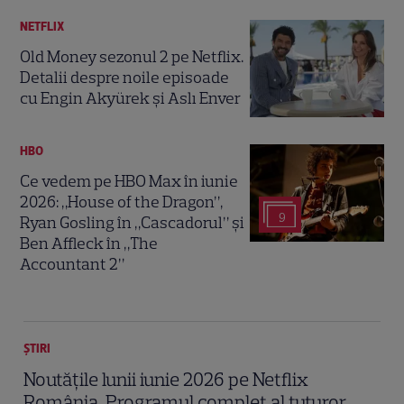
NETFLIX
Old Money sezonul 2 pe Netflix.
Detalii despre noile episoade
cu Engin Akyürek și Aslı Enver
HBO
Ce vedem pe HBO Max în iunie
2026: „House of the Dragon”,
9
Ryan Gosling în „Cascadorul” și
Ben Affleck în „The
Accountant 2”
ȘTIRI
Noutățile lunii iunie 2026 pe Netflix
România. Programul complet al tuturor