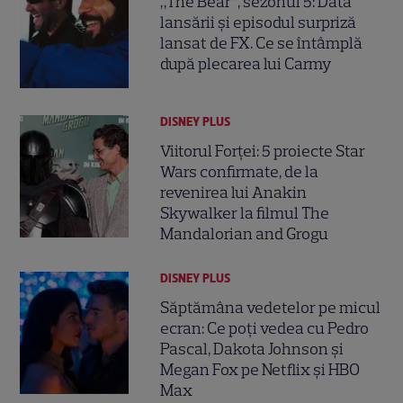
„The Bear”, sezonul 5: Data
lansării și episodul surpriză
lansat de FX. Ce se întâmplă
după plecarea lui Carmy
DISNEY PLUS
Viitorul Forței: 5 proiecte Star
Wars confirmate, de la
revenirea lui Anakin
Skywalker la filmul The
Mandalorian and Grogu
DISNEY PLUS
Săptămâna vedetelor pe micul
ecran: Ce poți vedea cu Pedro
Pascal, Dakota Johnson și
Megan Fox pe Netflix și HBO
Max