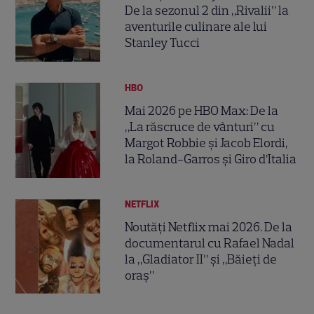
De la sezonul 2 din „Rivalii” la
aventurile culinare ale lui
Stanley Tucci
HBO
Mai 2026 pe HBO Max: De la
„La răscruce de vânturi” cu
Margot Robbie și Jacob Elordi,
la Roland-Garros și Giro d’Italia
NETFLIX
Noutăți Netflix mai 2026. De la
documentarul cu Rafael Nadal
la „Gladiator II” și „Băieți de
oraș”