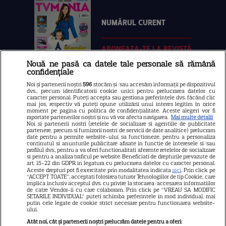
NUMĂRUL CURENT
ABONEAZA-TE LA REVISTĂ
Nouă ne pasă ca datele tale personale să rămână
confidențiale
Noi și partenerii noștri
596
stocăm și/sau accesăm informații pe dispozitivul
dvs., precum identificatorii cookie unici pentru prelucrarea datelor cu
Libertatea
caracter personal. Puteți accepta sau gestiona preferințele dvs. făcând clic
mai jos, respectiv vă puteți opune utilizării unui interes legitim în orice
moment pe pagina cu politica de confidențialitate. Aceste alegeri vor fi
Libertatea pentru femei
raportate partenerilor noștri și nu vă vor afecta navigarea.
Mai multe detalii
Noi si partenerii nostri (retelele de socializare si agentiile de publicitate
GSP
partenere, precum si furnizorii nostri de servicii de date analitice) prelucram
date pentru a permite website-ului sa functioneze, pentru a personaliza
Știri mondene
continutul si anunturile publicitare afisate in functie de interesele si/sau
profilul dvs., pentru a va oferi functionalitati aferente retelelor de socializare
si pentru a analiza traficul pe website. Beneficiati de drepturile prevazute de
Avantaje
art. 15-22 din GDPR in legatura cu prelucrarea datelor cu caracter personal.
Aceste drepturi pot fi exercitate prin modalitatea indicata
aici
. Prin click pe
Elle
“ACCEPT TOATE”, acceptati folosirea tuturor Tehnologiilor de tip Cookie, care
implica inclusiv acceptul dvs. cu privire la stocarea/accesarea informatiilor
Unica
de catre Vendor-ii cu care colaboram. Prin click pe “VREAU SA MODIFIC
SETARILE INDIVIDUAL” puteti schimba preferintele in mod individual, mai
Retete practice
putin cele legate de cookie strict necesare pentru functionarea website-
ului.
Atât noi, cât și partenerii noștri prelucrăm datele pentru a oferi: