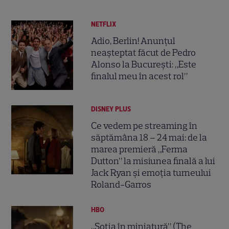
NETFLIX
Adio, Berlin! Anunțul
neașteptat făcut de Pedro
Alonso la București: „Este
finalul meu în acest rol”
DISNEY PLUS
Ce vedem pe streaming în
săptămâna 18 – 24 mai: de la
marea premieră „Ferma
Dutton” la misiunea finală a lui
Jack Ryan și emoția turneului
Roland-Garros
HBO
„Soția în miniatură” (The