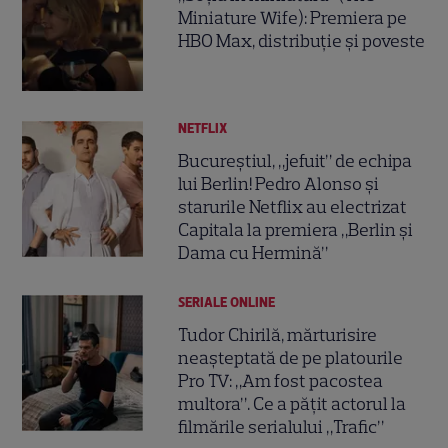
Miniature Wife): Premiera pe
HBO Max, distribuție și poveste
NETFLIX
Bucureștiul, „jefuit” de echipa
lui Berlin! Pedro Alonso și
starurile Netflix au electrizat
Capitala la premiera „Berlin și
Dama cu Hermină”
SERIALE ONLINE
Tudor Chirilă, mărturisire
neașteptată de pe platourile
Pro TV: „Am fost pacostea
multora”. Ce a pățit actorul la
filmările serialului „Trafic”