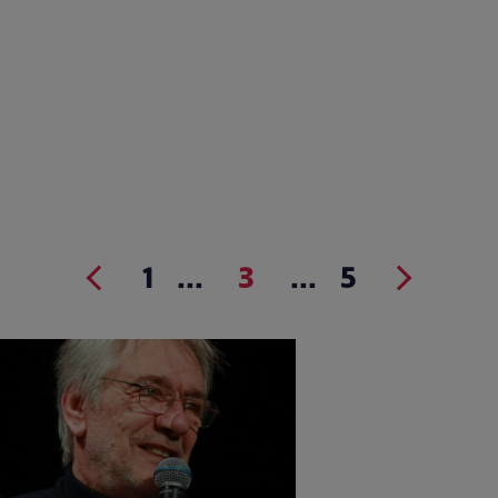
1
...
3
...
5