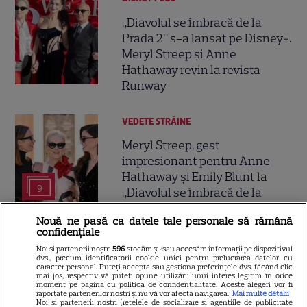
„Diavolul se îmbracă de la
Prada 2” s-a lansat pe Disney+.
Meryl Streep și Anne
Hathaway revin la revista
Runway
VEDETE STRĂINE
Meryl Streep, gest
impresionant pentru Anne
Hathaway și Emily Blunt la
9
„Diavolul se îmbracă de la
Prada 2”. Ce salarii ar fi primit
Nouă ne pasă ca datele tale personale să rămână
actrițele
confidențiale
Noi și partenerii noștri
596
stocăm și/sau accesăm informații pe dispozitivul
dvs., precum identificatorii cookie unici pentru prelucrarea datelor cu
VEDETE STRĂINE
caracter personal. Puteți accepta sau gestiona preferințele dvs. făcând clic
mai jos, respectiv vă puteți opune utilizării unui interes legitim în orice
Tom Holland, decizie radicală
moment pe pagina cu politica de confidențialitate. Aceste alegeri vor fi
raportate partenerilor noștri și nu vă vor afecta navigarea.
Mai multe detalii
pentru noul său film! Ce
Noi si partenerii nostri (retelele de socializare si agentiile de publicitate