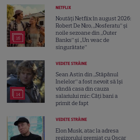
NETFLIX
Noutăți Netflix în august 2026:
Robert De Niro, „Nosferatu” și
noile sezoane din „Outer
16
Banks” și „Un veac de
singurătate”
VEDETE STRĂINE
Sean Astin din „Stăpânul
Inelelor” a fost nevoit să își
vândă casa din cauza
14
salariului mic: Câți bani a
primit de fapt
VEDETE STRĂINE
Elon Musk, atac la adresa
regizorului premiat cu Oscar