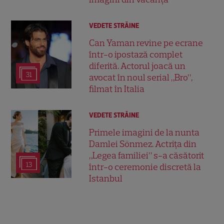
VEDETE STRĂINE
Can Yaman revine pe ecrane
într-o ipostază complet
diferită. Actorul joacă un
31
avocat în noul serial „Bro”,
filmat în Italia
VEDETE STRĂINE
Primele imagini de la nunta
Damlei Sönmez. Actrița din
„Legea familiei” s-a căsătorit
13
într-o ceremonie discretă la
Istanbul