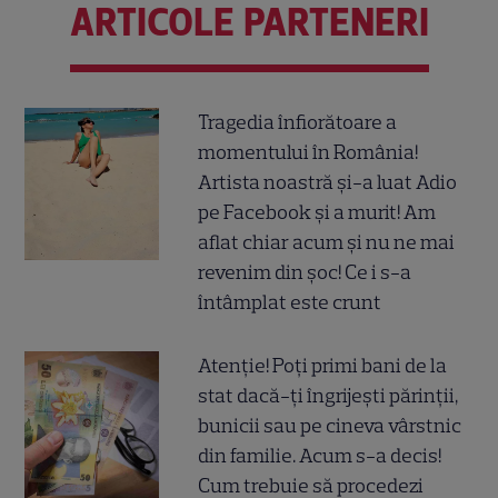
ARTICOLE PARTENERI
Tragedia înfiorătoare a
momentului în România!
Artista noastră și-a luat Adio
pe Facebook și a murit! Am
aflat chiar acum și nu ne mai
revenim din șoc! Ce i s-a
întâmplat este crunt
Atenție! Poți primi bani de la
stat dacă-ți îngrijești părinții,
bunicii sau pe cineva vârstnic
din familie. Acum s-a decis!
Cum trebuie să procedezi