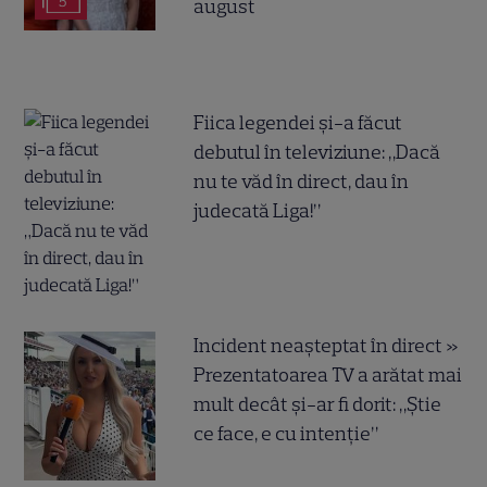
5
august
Fiica legendei și-a făcut
debutul în televiziune: „Dacă
nu te văd în direct, dau în
judecată Liga!”
Incident neașteptat în direct »
Prezentatoarea TV a arătat mai
mult decât și-ar fi dorit: „Știe
ce face, e cu intenție”