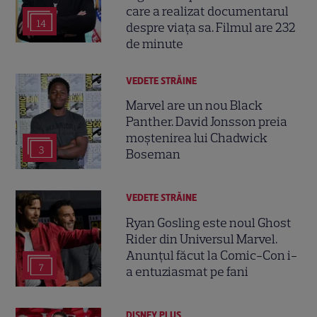
care a realizat documentarul
14
despre viața sa. Filmul are 232
de minute
VEDETE STRĂINE
Marvel are un nou Black
Panther. David Jonsson preia
moștenirea lui Chadwick
3
Boseman
VEDETE STRĂINE
Ryan Gosling este noul Ghost
Rider din Universul Marvel.
Anunțul făcut la Comic-Con i-
7
a entuziasmat pe fani
DISNEY PLUS