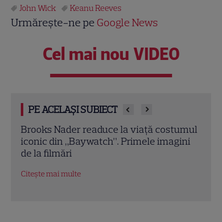
John Wick
Keanu Reeves
Urmărește-ne pe
Google News
Cel mai nou VIDEO
PE ACELAȘI SUBIECT
umul
Demet Özdemir, vedeta din „Fata din
Magg
ini
vis”, are o poveste impresionantă. Cum a
înce
ajuns una dintre cele mai iubite actrițe
Dead
din Turcia
Citeș
Citește mai multe