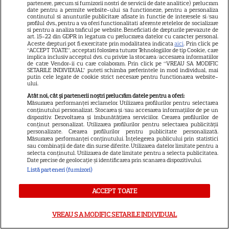
partenere, precum si furnizorii nostri de servicii de date analitice) prelucram
promisiune a făcut actorul
date pentru a permite website-ului sa functioneze, pentru a personaliza
13
după momentele virale în care
continutul si anunturile publicitare afisate in functie de interesele si/sau
profilul dvs., pentru a va oferi functionalitati aferente retelelor de socializare
a făcut senzație prin dans
si pentru a analiza traficul pe website. Beneficiati de drepturile prevazute de
art. 15-22 din GDPR in legatura cu prelucrarea datelor cu caracter personal.
Aceste drepturi pot fi exercitate prin modalitatea indicata
aici
. Prin click pe
“ACCEPT TOATE”, acceptati folosirea tuturor Tehnologiilor de tip Cookie, care
SKYSHOWTIME
implica inclusiv acceptul dvs. cu privire la stocarea/accesarea informatiilor
de catre Vendor-ii cu care colaboram. Prin click pe “VREAU SA MODIFIC
SETARILE INDIVIDUAL” puteti schimba preferintele in mod individual, mai
Scarlett Johansson și Kristin
putin cele legate de cookie strict necesare pentru functionarea website-
ului.
Scott Thomas, din nou mamă
Atât noi, cât și partenerii noștri prelucrăm datele pentru a oferi:
și fiică pe ecran în „My
Măsurarea performanței reclamelor. Utilizarea profilurilor pentru selectarea
13
Mother's Wedding”. Când
conținutului personalizat. Stocarea și/sau accesarea informațiilor de pe un
dispozitiv. Dezvoltarea și îmbunătățirea serviciilor. Crearea profilurilor de
apare filmul pe SkyShowtime
conținut personalizat. Utilizarea profilurilor pentru selectarea publicității
personalizate. Crearea profilurilor pentru publicitate personalizată.
Măsurarea performanței conținutului. Înțelegerea publicului prin statistici
sau combinații de date din surse diferite. Utilizarea datelor limitate pentru a
PRIME VIDEO
selecta conținutul. Utilizarea de date limitate pentru a selecta publicitatea.
Date precise de geolocație și identificarea prin scanarea dispozitivului.
Jamie Campbell Bower, starul
Listă parteneri (furnizori)
din „Stranger Things”, intră în
universul „Stăpânul Inelelor”.
ACCEPT TOATE
9
Ce rol legendar va interpreta în
sezonul 3
VREAU SA MODIFIC SETARILE INDIVIDUAL