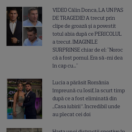
VIDEO Călin Donca, LA UN PAS
DE TRAGEDIE! A trecut prin
clipe de groază și a povestit
totul abia după ce PERICOLUL
a trecut. IMAGINILE
SURPRINSE chiar de el: "Noroc
că a fost pomul. Era să-mi dea
în cap cu..."
Lucia a părăsit România
împreună cu Iosif, la scurt timp
după ce a fost eliminată din
„Casa iubirii”. Incredibil unde
au plecat cei doi
Harta unei distracții sportive în