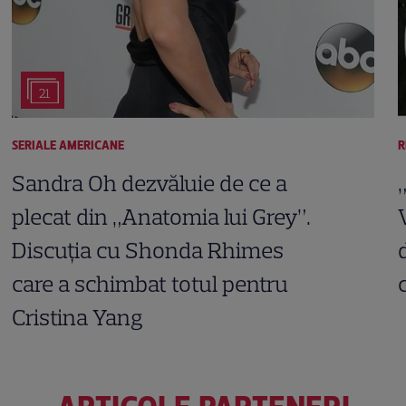
21
SERIALE AMERICANE
R
Sandra Oh dezvăluie de ce a
plecat din „Anatomia lui Grey”.
Discuția cu Shonda Rhimes
care a schimbat totul pentru
Cristina Yang