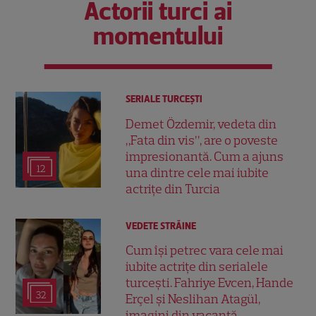
Actorii turci ai
momentului
SERIALE TURCEŞTI
Demet Özdemir, vedeta din
„Fata din vis”, are o poveste
impresionantă. Cum a ajuns
12
una dintre cele mai iubite
actrițe din Turcia
VEDETE STRĂINE
Cum își petrec vara cele mai
iubite actrițe din serialele
turcești. Fahriye Evcen, Hande
32
Erçel și Neslihan Atagül,
imagini din vacanță